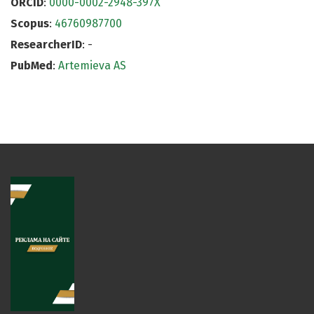
ORCID
:
0000-0002-2948-397X
Scopus
:
46760987700
ResearcherID
: -
PubMed
:
Artemieva AS