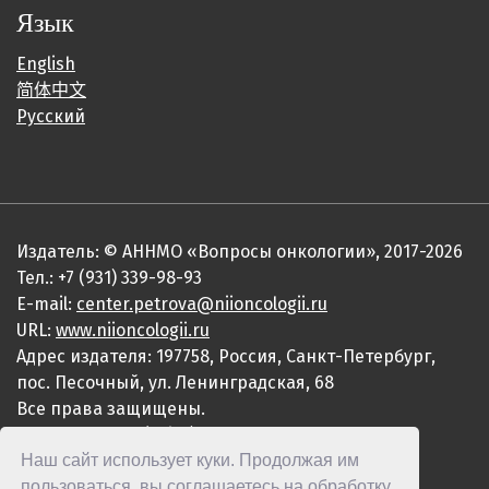
Язык
English
简体中文
Русский
Издатель: © АННМО «Вопросы онкологии», 2017-2026
Тел.: +7 (931) 339-98-93
E-mail:
center.petrova@niioncologii.ru
URL:
www.niioncologii.ru
Адрес издателя: 197758, Россия, Санкт-Петербург,
пос. Песочный, ул. Ленинградская, 68
Все права защищены.
ISSN 0507-3758 (Print)
Наш сайт использует куки. Продолжая им
ISSN 2949-4915 (Online)
пользоваться, вы соглашаетесь на обработку