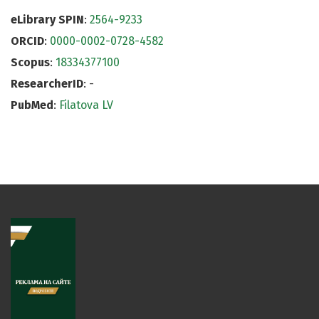
eLibrary SPIN
:
2564-9233
ORCID
:
0000-0002-0728-4582
Scopus
:
18334377100
ResearcherID
: -
PubMed
:
Filatova LV