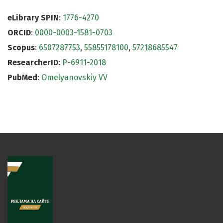
eLibrary SPIN
:
1776-4270
ORCID
:
0000-0003-1581-0703
Scopus
:
6507287753
,
55855178100
,
57218685547
ResearcherID
:
P-6911-2018
PubMed
:
Omelyanovskiy VV