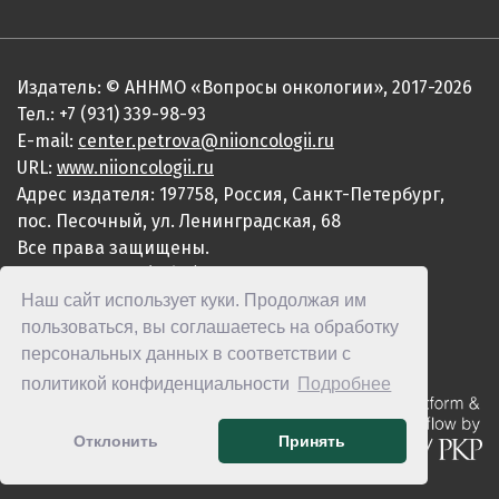
Издатель: © АННМО «Вопросы онкологии», 2017-2026
Тел.: +7 (931) 339-98-93
E-mail:
center.petrova@niioncologii.ru
URL:
www.niioncologii.ru
Адрес издателя: 197758, Россия, Санкт-Петербург,
пос. Песочный, ул. Ленинградская, 68
Все права защищены.
ISSN 0507-3758 (Print)
Наш сайт использует куки. Продолжая им
ISSN 2949-4915 (Online)
пользоваться, вы соглашаетесь на обработку
персональных данных в соответствии с
политикой конфиденциальности
Подробнее
Отклонить
Принять