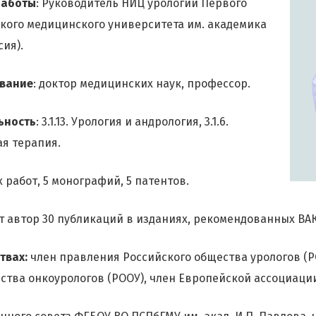
работы
: Руководитель НИЦ урологии Первого
кого медицинского университета им. академика
сия).
звание
: доктор медицинских наук, профессор.
ьность
: 3.1.13. Урология и андрология, 3.1.6.
ая терапия.
 работ, 5 монографий, 5 патентов.
ет автор 30 публикаций в изданиях, рекомендованных ВАК
твах:
член правления Российского общества урологов (РО
ства онкоурологов (РООУ), член Европейской ассоциации 