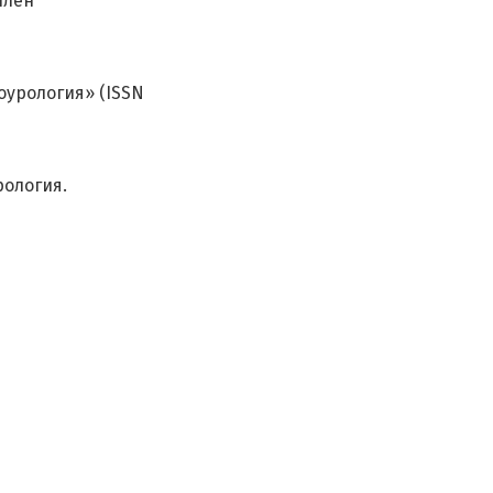
член
оурология» (ISSN
рология.