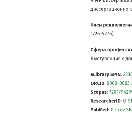
Член диссертацио
диссертационного
Член редколлеги
1726-9776).
Сфера професси
Выступления с до
eLibrary SPIN
:
223
ORCID
:
0000-0003-
Scopus
:
720179429
ResearcherID
:
O-5
PubMed
:
Petrov SB