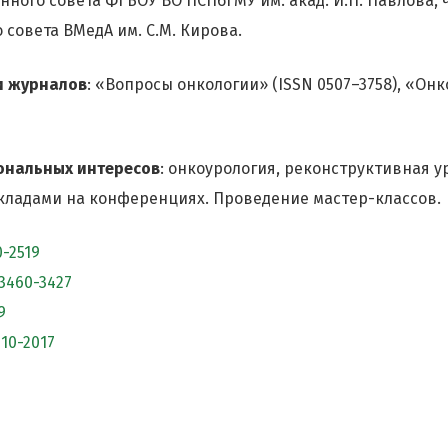
нного совета ФГБОУ ВО ПСПбГМУ им. акад. И.П. Павлова, 
 совета ВМедА им. С.М. Кирова.
и журналов
: «Вопросы онкологии» (ISSN 0507–3758), «Онк
ональных интересов
: онкоурология, реконструктивная у
кладами на конференциях. Проведение мастер-классов.
0-2519
3460-3427
9
110-2017