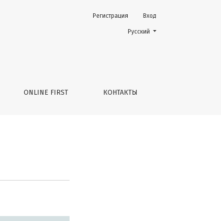
Регистрация
Вход
Change the language. The current 
Русский
ONLINE FIRST
КОНТАКТЫ