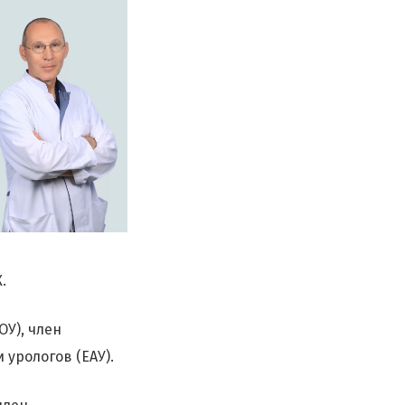
.
У), член
урологов (ЕАУ).