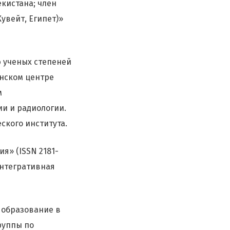
кистана; член
Кувейт, Египет)»
ю ученых степеней
нском центре
м
и и радиологии.
ского института.
я» (ISSN 2181-
«Интегративная
 образование в
группы по