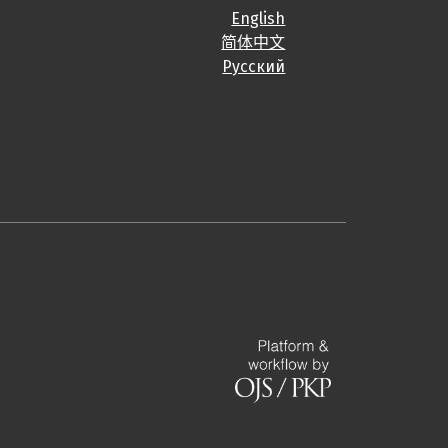
English
简体中文
Русский