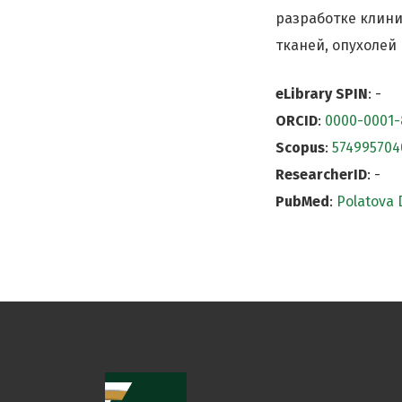
разработке клини
тканей, опухолей
eLibrary SPIN
: -
ORCID
:
0000-0001-
Scopus
:
574995704
ResearcherID
: -
PubMed
:
Polatova