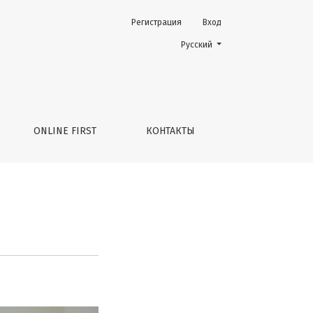
Регистрация
Вход
Change the language. The current 
Русский
ONLINE FIRST
КОНТАКТЫ