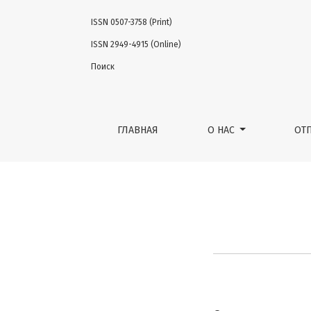
ISSN 0507-3758 (Print)
Полатова Джамила Шагайратовна
ISSN 2949-4915 (Online)
Поиск
ГЛАВНАЯ
О НАС
ОТ