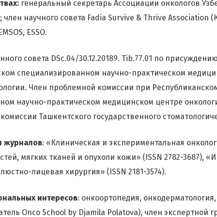
твах:
генеральный секретарь Ассоциации онкологов Узбе
член научного совета Fadia Survive & Thrive Association (
EMSOS, ESSO.
ного совета DSc.04/30.12.20189. Tib.77.01 по присуждени
ском специализированном научно-практическом медици
ологии. Член проблемной комиссии при Республиканско
ном научно-практическом медицинском центре онкологи
комиссии Ташкентского государственного стоматологиче
и журналов
: «Клиническая и экспериментальная онкологи
стей, мягких тканей и опухоли кожи» (ISSN 2782-3687), 
люстно-лицевая хирургия» (ISSN 2181-3574).
ональных интересов
: онкоортопедия, онкодерматология,
тель Onco School by Djamila Polatova), член экспертной 