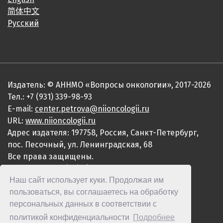
简体中文
Русский
Издатель: © АННМО «Вопросы онкологии», 2017-2026
Тел.: +7 (931) 339-98-93
E-mail:
center.petrova@niioncologii.ru
URL:
www.niioncologii.ru
Адрес издателя: 197758, Россия, Санкт-Петербург,
пос. Песочный, ул. Ленинградская, 68
Все права защищены.
ISSN 0507-3758 (Print)
Наш сайт использует куки. Продолжая им
ISSN 2949-4915 (Online)
пользоваться, вы соглашаетесь на обработку
персональных данных в соответствии с
политикой конфиденциальности
Подробнее