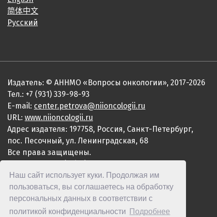
简体中文
Русский
Издатель: © АННМО «Вопросы онкологии», 2017-2026
Тел.: +7 (931) 339-98-93
E-mail:
center.petrova@niioncologii.ru
URL:
www.niioncologii.ru
Адрес издателя: 197758, Россия, Санкт-Петербург,
пос. Песочный, ул. Ленинградская, 68
Все права защищены.
ISSN 0507-3758 (Print)
Наш сайт использует куки. Продолжая им
ISSN 2949-4915 (Online)
пользоваться, вы соглашаетесь на обработку
персональных данных в соответствии с
политикой конфиденциальности
Подробнее