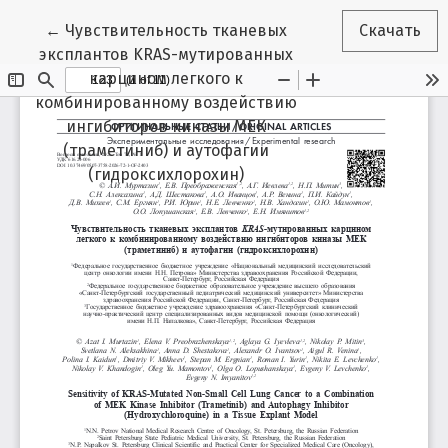
Вернуться к Подробностям о статье
←
Чувствительность тканевых
Скачать
эксплантов KRAS-мутированных
карцином легкого к
комбинированному воздействию
ингибиторов киназы МЕК
(траметиниб) и аутофагии
(гидроксихлорохин)