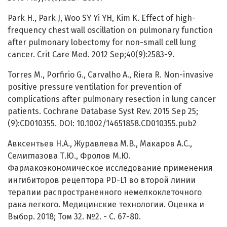
Park H., Park J, Woo SY Yi YH, Kim K. Effect of high-
frequency chest wall oscillation on pulmonary function
after pulmonary lobectomy for non-small cell lung
cancer. Crit Care Med. 2012 Sep;40(9):2583-9.
Torres M., Porfirio G., Carvalho A., Riera R. Non-invasive
positive pressure ventilation for prevention of
complications after pulmonary resection in lung cancer
patients. Cochrane Database Syst Rev. 2015 Sep 25;
(9):CD010355. DOI: 10.1002/14651858.CD010355.pub2
Авксентьев Н.А., Журавлева М.В., Макаров А.С.,
Семиглазова Т.Ю., Фролов М.Ю.
Фармакоэкономическое исследование применения
ингибиторов рецептора PD-L1 во второй линии
терапии распространенного немелкоклеточного
рака легкого. Медицинские технологии. Оценка и
Выбор. 2018; Том 32. №2. - С. 67-80.