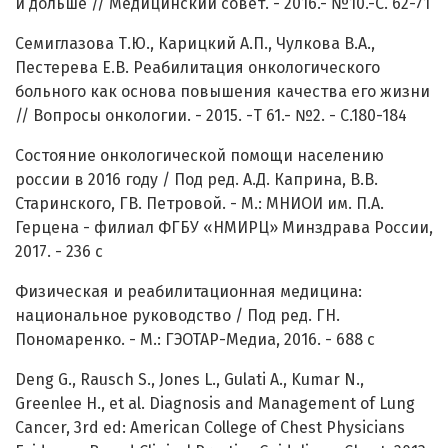
и дольше // Медицинский совет. - 2016.- №10.-С. 62-71
Семиглазова Т.Ю., Карицкий А.П., Чулкова В.А.,
Пестерева Е.В. Реабилитация онкологического
больного как основа повышения качества его жизни
// Вопросы онкологии. - 2015. -Т 61.- №2. - С.180-184
Состояние онкологической помощи населению
россии в 2016 году / Под ред. А.Д. Каприна, В.В.
Старинского, ГВ. Петровой. - М.: МНИОИ им. П.А.
Герцена - филиал ФГБУ «НМИРЦ» Минздрава России,
2017. - 236 с
Физическая и реабилитационная медицина:
национальное руководство / Под ред. ГН.
Пономаренко. - М.: ГЭОТАР-Медиа, 2016. - 688 с
Deng G., Rausch S., Jones L., Gulati A., Kumar N.,
Greenlee H., et al. Diagnosis and Management of Lung
Cancer, 3rd ed: American College of Chest Physicians