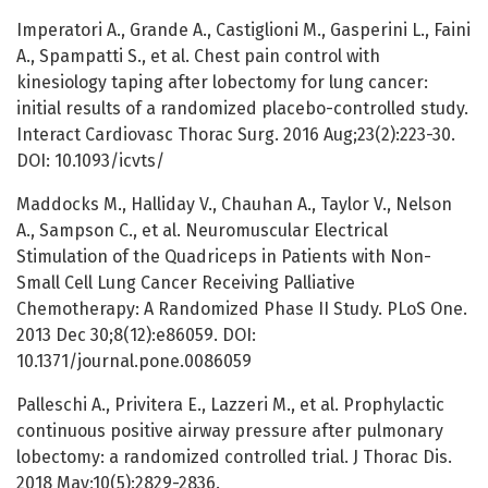
Imperatori A., Grande A., Castiglioni M., Gasperini L., Faini
A., Spampatti S., et al. Chest pain control with
kinesiology taping after lobectomy for lung cancer:
initial results of a randomized placebo-controlled study.
Interact Cardiovasc Thorac Surg. 2016 Aug;23(2):223-30.
DOI: 10.1093/icvts/
Maddocks М., Halliday V., Chauhan A., Taylor V., Nelson
A., Sampson C., et al. Neuromuscular Electrical
Stimulation of the Quadriceps in Patients with Non-
Small Cell Lung Cancer Receiving Palliative
Chemotherapy: A Randomized Phase II Study. PLoS One.
2013 Dec 30;8(12):e86059. DOI:
10.1371/journal.pone.0086059
Palleschi A., Privitera E., Lazzeri M., et al. Prophylactic
continuous positive airway pressure after pulmonary
lobectomy: a randomized controlled trial. J Thorac Dis.
2018 May;10(5):2829-2836.