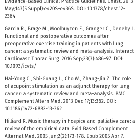
Evidence-Based Clinical Practice Guidelines. Chest. 2013
May;143(5 Suppl):e420S-e436S. DOI: 10.1378/chest.12-
2364
Garcia R., Brage M., Moolhuyzen E., Granger C., Denehy L.
Functional and postoperative outcomes after
preoperative exercise training in patients with lung
cancer: a systematic review and meta-analysis. Interact
Cardiovasc Thorac Surg. 2016 Sep;23(3):486-97. DOI:
10.1093/icvts/
Hai-Yong C., Shi-Guang L., Cho W., Zhang-Jin Z. The role
of acupoint stimulation as an adjunct therapy for lung
cancer: a systematic review and meta-analysis. BMC
Complement Altern Med. 2013 Dec 17;13:362. DOI:
10.1186/1472-6882-13-362
Hilliard R. Music therapy in hospice and palliative care: a
review of the empirical data. Evid Based Complement
Alternat Med. 2005 Jun;2(2):173-178. Epub 2005 Apr 7.