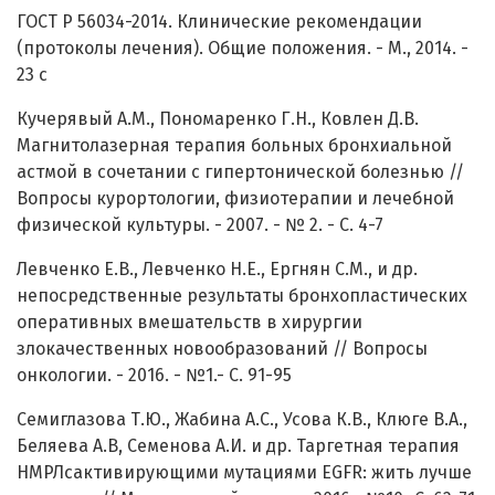
ГОСТ Р 56034-2014. Клинические рекомендации
(протоколы лечения). Общие положения. - M., 2014. -
23 с
Кучерявый А.М., Пономаренко Г.Н., Ковлен Д.В.
Магнитолазерная терапия больных бронхиальной
астмой в сочетании с гипертонической болезнью //
Вопросы курортологии, физиотерапии и лечебной
физической культуры. - 2007. - № 2. - С. 4-7
Левченко Е.В., Левченко H.E., Ергнян С.М., и др.
непосредственные результаты бронхопластических
оперативных вмешательств в хирургии
злокачественных новообразований // Вопросы
онкологии. - 2016. - №1.- С. 91-95
Семиглазова Т.Ю., Жабина А.С., Усова К.В., Клюге В.А.,
Беляева А.В, Семенова А.И. и др. Таргетная терапия
НМРЛсактивирующими мутациями EGFR: жить лучше