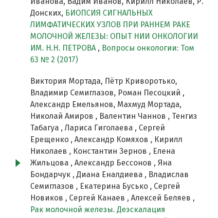
Иванова, Вадим Иванов, Кирилл Николаев, Р.
Донских,
БИОПСИЯ СИГНАЛЬНЫХ
ЛИМФАТИЧЕСКИХ УЗЛОВ ПРИ РАННЕМ РАКЕ
МОЛОЧНОЙ ЖЕЛЕЗЫ: ОПЫТ НИИ ОНКОЛОГИИ
ИМ. Н.Н. ПЕТРОВА
,
Вопросы онкологии: Том
63 № 2 (2017)
Виктория Мортада, Пётр Криворотько,
Владимир Семиглазов, Роман Песоцкий ,
Александр Емельянов, Махмуд Мортада,
Николай Амиров , Валентин Чаннов , Тенгиз
Табагуа , Лариса Гиголаева , Сергей
Ерещенко , Александр Комяхов , Кирилл
Николаев , Константин Зернов , Елена
Жильцова , Александр Бессонов , Яна
Бондарчук , Диана Еналдиева , Владислав
Семиглазов , Екатерина Бусько , Сергей
Новиков , Сергей Канаев , Алексей Беляев ,
Рак молочной железы. Деэскалация