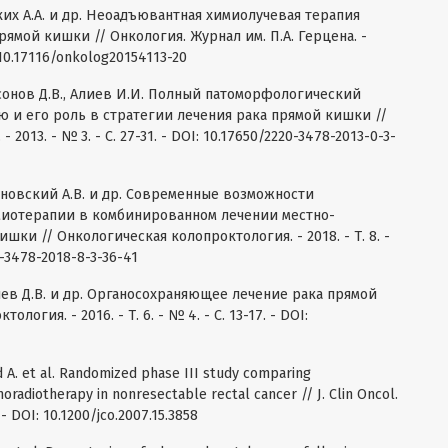
ских A.A. и др. Неоадъювантная химиолучевая терапия
ямой кишки // Онкология. Журнал им. П.А. Герцена. -
OI: 10.17116/onkolog20154113-20
амсонов Д.В., Алиев И.И. Полный патоморфологический
 и его роль в стратегии лечения рака прямой кишки //
013. - № 3. - С. 27-31. - DOI: 10.17650/2220-3478-2013-0-3-
лыновский А.В. и др. Современные возможности
иотерапии в комбинированном лечении местно-
ки // Онкологическая колопроктология. - 2018. - Т. 8. -
20-3478-2018-8-3-36-41
ичев Д.В. и др. Органосохраняющее лечение рака прямой
огия. - 2016. - Т. 6. - № 4. - С. 13-17. - DOI:
d A. et al. Randomized phase III study comparing
radiotherapy in nonresectable rectal cancer // J. Clin Oncol.
. - DOI: 10.1200/jco.2007.15.3858