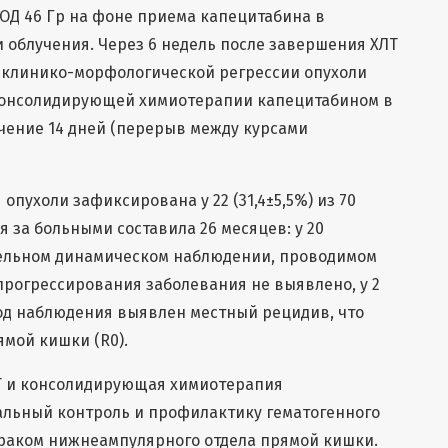
ОД 46 Гр на фоне приема капецитабина в
ни облучения. Через 6 недель после завершения ХЛТ
й клинико-морфологической регрессии опухоли
консолидирующей химиотерапии капецитабином в
ечение 14 дней (перерыв между курсами
опухоли зафиксирована у 22 (31,4±5,5%) из 70
 за больными составила 26 месяцев: у 20
ательном динамическом наблюдении, проводимом
прогрессирования заболевания не выявлено, у 2
 год наблюдения выявлен местный рецидив, что
ямой кишки (R0).
 и консолидирующая химиотерапия
льный контроль и профилактику гематогенного
 раком нижнеампулярного отдела прямой кишки.