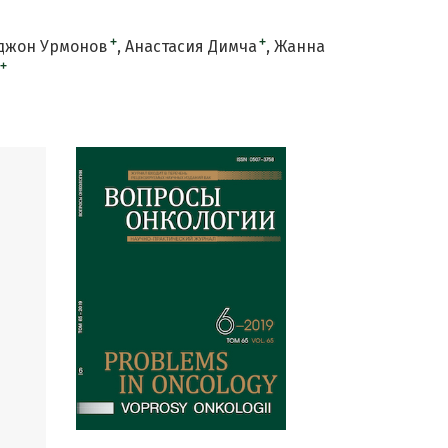
+
+
джон Урмонов
Анастасия Димча
Жанна
+