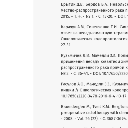
Ерыгин Д.В., Бердов Б.А., Неволь
местно-распространенного рака пр
2015. - Т. 4. - № 1. - С. 13-20. -. D
Карачун А.М., Синенченко Г.И., С
ответ на неоадъювантную терапию
Онкологическая колопроктология. - 2
27-31
Кузьмичев Д.В., Мамедли З.З., По
применения неоадъ ювантной хим
распространенного рака прямой киш
№ 3. - С. 36-41. - DOI: 10.17650/22
Расулов А.О., Мамедли З.З., Кузьм
кишки // Онкологическая колопроктол
10.17650/2220-3478-2016-6-4-13-17
Braendengen M., Tveit K.M., Berglun
preoperative radiotherapy with chemo
- 2008. - Vol. 26 (22). - С. 3687-3694