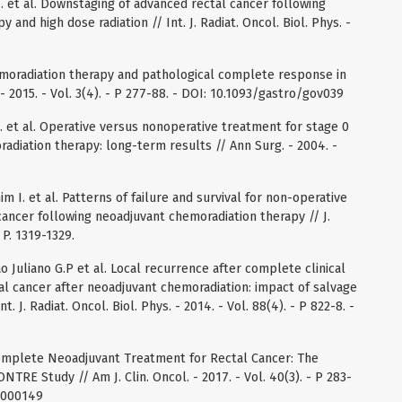
. et al. Downstaging of advanced rectal cancer following
nd high dose radiation // Int. J. Radiat. Oncol. Biol. Phys. -
chemoradiation therapy and pathological complete response in
- 2015. - Vol. 3(4). - P 277-88. - DOI: 10.1093/gastro/gov039
. et al. Operative versus nonoperative treatment for stage 0
radiation therapy: long-term results // Ann Surg. - 2004. -
 I. et al. Patterns of failure and survival for non-operative
cancer following neoadjuvant chemoradiation therapy // J.
 P. 1319-1329.
 Juliano G.P et al. Local recurrence after complete clinical
al cancer after neoadjuvant chemoradiation: impact of salvage
. J. Radiat. Oncol. Biol. Phys. - 2014. - Vol. 88(4). - P 822-8. -
. Complete Neoadjuvant Treatment for Rectal Cancer: The
RE Study // Am J. Clin. Oncol. - 2017. - Vol. 40(3). - P 283-
0000149