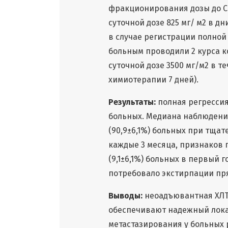
фракционирования дозы до С
суточной дозе 825 мг/ м2 в д
в случае регистрации полно
больным проводили 2 курса 
суточной дозе 3500 мг/м2 в т
химиотерапии 7 дней).
Результаты:
полная регрессия 
больных. Медиана наблюдения
(90,9±6,1%) больных при тщ
каждые 3 месяца, признаков 
(9,1±6,1%) больных в первый
потребовало экстирпации пр
Выводы:
неоадъювантная ХЛТ
обеспечивают надежный лока
метастазирования у больных