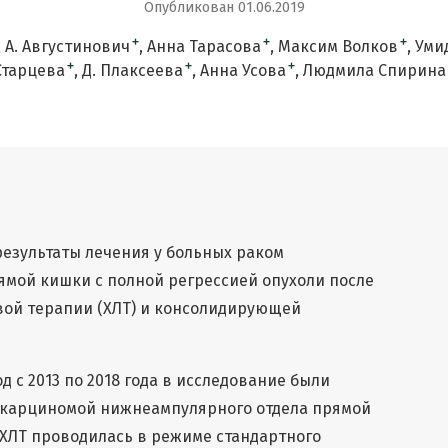
Опубликован 01.06.2019
+
+
+
А. Августинович
Анна Тарасова
Максим Волков
Уми
+
+
+
Старцева
Д. Плаксеева
Анна Усова
Людмила Спирина
результаты лечения у больных раком
мой кишки с полной регрессией опухоли после
ой терапии (ХЛТ) и консолидирующей
д с 2013 по 2018 года в исследование были
окарциномой нижнеампулярного отдела прямой
ХЛТ проводилась в режиме стандартного