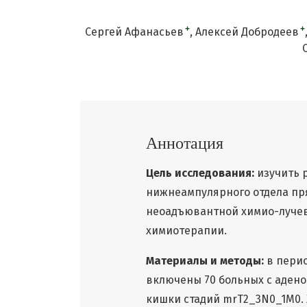
+
+
Сергей Афанасьев
Алексей Добродеев
Аннотация
Цель исследования:
изучить 
нижнеампулярного отдела пря
неоадъювантной химио-лучев
химиотерапии.
Материалы и методы:
в перио
включены 70 больных с аден
кишки стадий mrT2_3N0_1M0. 