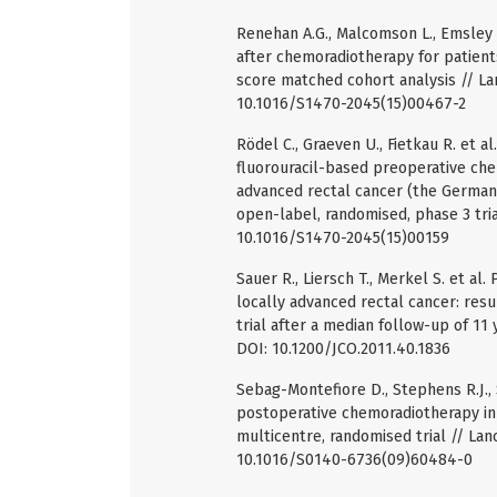
Renehan A.G., Malcomson L., Emsley 
after chemoradiotherapy for patient
score matched cohort analysis // Lanc
10.1016/S1470-2045(15)00467-2
Rödel C., Graeven U., Fietkau R. et 
fluorouracil-based preoperative ch
advanced rectal cancer (the German 
open-label, randomised, phase 3 trial
10.1016/S1470-2045(15)00159
Sauer R., Liersch T., Merkel S. et a
locally advanced rectal cancer: re
trial after a median follow-up of 11 ye
DOI: 10.1200/JCO.2011.40.1836
Sebag-Montefiore D., Stephens R.J., 
postoperative chemoradiotherapy in
multicentre, randomised trial // Lanc
10.1016/S0140-6736(09)60484-0