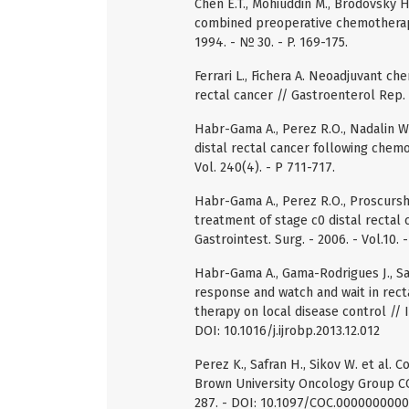
Chen E.T., Mohiuddin M., Brodovsky H
combined preoperative chemotherapy a
1994. - № 30. - P. 169-175.
Ferrari L., Fichera A. Neoadjuvant 
rectal cancer // Gastroenterol Rep. 
Habr-Gama A., Perez R.O., Nadalin W
distal rectal cancer following chemo
Vol. 240(4). - P 711-717.
Habr-Gama A., Perez R.O., Proscurshim
treatment of stage c0 distal rectal 
Gastrointest. Surg. - 2006. - Vol.10. -
Habr-Gama A., Gama-Rodrigues J., Sao
response and watch and wait in rect
therapy on local disease control // Int
DOI: 10.1016/j.ijrobp.2013.12.012
Perez K., Safran H., Sikov W. et al
Brown University Oncology Group CONT
287. - DOI: 10.1097/COC.000000000