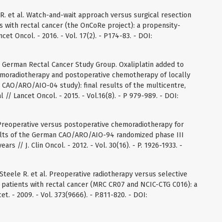
R. et al. Watch-and-wait approach versus surgical resection
s with rectal cancer (the OnCoRe project): a propensity-
et Oncol. - 2016. - Vol. 17(2). - P174-83. - DOI:
al. German Rectal Cancer Study Group. Oxaliplatin added to
emoradiotherapy and postoperative chemotherapy of locally
CAO/ARO/AIO-04 study): final results of the multicentre,
 // Lancet Oncol. - 2015. - Vol.16(8). - P 979-989. - DOI:
l. Preoperative versus postoperative chemoradiotherapy for
sults of the German CAO/ARO/AIO-94 randomized phase III
ars // J. Clin Oncol. - 2012. - Vol. 30(16). - P. 1926-1933. -
Steele R. et al. Preoperative radiotherapy versus selective
 patients with rectal cancer (MRC CR07 and NCIC-CTG C016): a
et. - 2009. - Vol. 373(9666). - P.811-820. - DOI: