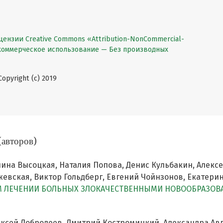
цензии Creative Commons «Attribution-NonCommercial-
екоммерческое использование — Без производных
pyright (c) 2019
(авторов)
ина Высоцкая, Наталия Попова, Денис Кульбакин, Алексе
евская, Виктор Гольдберг, Евгений Чойнзонов, Екатери
 ЛЕЧЕНИИ БОЛЬНЫХ ЗЛОКАЧЕСТВЕННЫМИ НОВООБРАЗОВА
ексей Добродеев, Дмитрий Костромицкий, Александра Авг