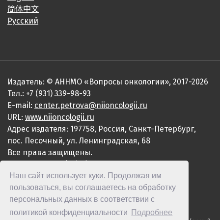
简体中文
Русский
Издатель: © АННМО «Вопросы онкологии», 2017-2026
Тел.: +7 (931) 339-98-93
E-mail:
center.petrova@niioncologii.ru
URL:
www.niioncologii.ru
Адрес издателя: 197758, Россия, Санкт-Петербург,
пос. Песочный, ул. Ленинградская, 68
Все права защищены.
ISSN 0507-3758 (Print)
Наш сайт использует куки. Продолжая им
ISSN 2949-4915 (Online)
пользоваться, вы соглашаетесь на обработку
персональных данных в соответствии с
политикой конфиденциальности
Подробнее