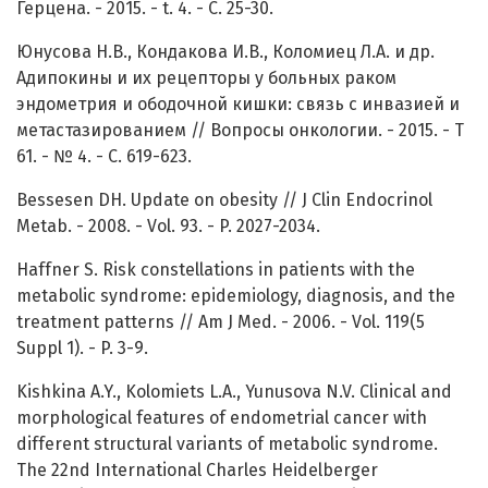
Герцена. - 2015. - t. 4. - C. 25-30.
Юнусова Н.В., Кондакова И.В., Коломиец Л.А. и др.
Адипокины и их рецепторы у больных раком
эндометрия и ободочной кишки: связь с инвазией и
метастазированием // Вопросы онкологии. - 2015. - Т
61. - № 4. - С. 619-623.
Bessesen DH. Update on obesity // J Clin Endocrinol
Metab. - 2008. - Vol. 93. - P. 2027-2034.
Haffner S. Risk constellations in patients with the
metabolic syndrome: epidemiology, diagnosis, and the
treatment patterns // Am J Med. - 2006. - Vol. 119(5
Suppl 1). - P. 3-9.
Kishkina A.Y., Kolomiets L.A., Yunusova N.V. Clinical and
morphological features of endometrial cancer with
different structural variants of metabolic syndrome.
The 22nd International Charles Heidelberger