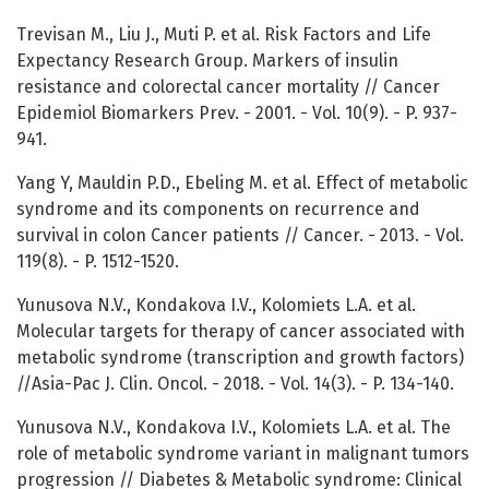
Trevisan M., Liu J., Muti P. et al. Risk Factors and Life
Expectancy Research Group. Markers of insulin
resistance and colorectal cancer mortality // Cancer
Epidemiol Biomarkers Prev. - 2001. - Vol. 10(9). - P. 937-
941.
Yang Y, Mauldin P.D., Ebeling M. et al. Effect of metabolic
syndrome and its components on recurrence and
survival in colon Cancer patients // Cancer. - 2013. - Vol.
119(8). - P. 1512-1520.
Yunusova N.V., Kondakova I.V., Kolomiets L.A. et al.
Molecular targets for therapy of cancer associated with
metabolic syndrome (transcription and growth factors)
//Asia-Pac J. Clin. Oncol. - 2018. - Vol. 14(3). - P. 134-140.
Yunusova N.V., Kondakova I.V., Kolomiets L.A. et al. The
role of metabolic syndrome variant in malignant tumors
progression // Diabetes & Metabolic syndrome: Clinical