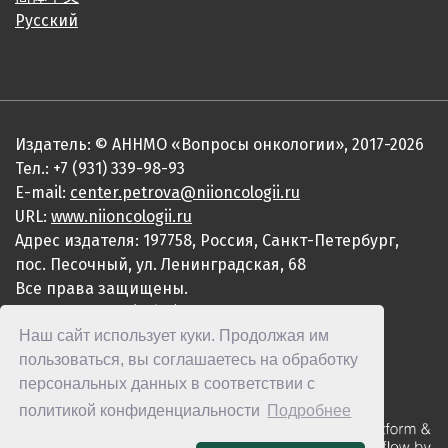
Русский
Издатель: © АННМО «Вопросы онкологии», 2017-2026
Тел.: +7 (931) 339-98-93
E-mail:
center.petrova@niioncologii.ru
URL:
www.niioncologii.ru
Адрес издателя: 197758, Россия, Санкт-Петербург,
пос. Песочный, ул. Ленинградская, 68
Все права защищены.
ISSN 0507-3758 (Print)
Наш сайт использует куки. Продолжая им
ISSN 2949-4915 (Online)
пользоваться, вы соглашаетесь на обработку
персональных данных в соответствии с
политикой конфиденциальности
Подробнее