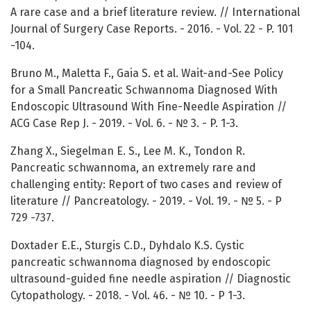
A rare case and a brief literature review. // International
Journal of Surgery Case Reports. - 2016. - Vol. 22 - P. 101
-104.
Bruno M., Maletta F., Gaia S. et al. Wait-and-See Policy
for a Small Pancreatic Schwannoma Diagnosed With
Endoscopic Ultrasound With Fine-Needle Aspiration //
ACG Case Rep J. - 2019. - Vol. 6. - № 3. - P. 1-3.
Zhang X., Siegelman E. S., Lee M. K., Tondon R.
Pancreatic schwannoma, an extremely rare and
challenging entity: Report of two cases and review of
literature // Pancreatology. - 2019. - Vol. 19. - № 5. - P
729 -737.
Doxtader E.E., Sturgis C.D., Dyhdalo K.S. Cystic
pancreatic schwannoma diagnosed by endoscopic
ultrasound-guided fine needle aspiration // Diagnostic
Cytopathology. - 2018. - Vol. 46. - № 10. - P 1-3.