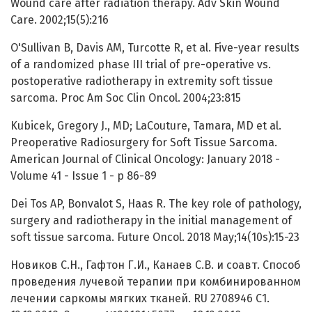
Wound care after radiation therapy. Adv Skin Wound
Care. 2002;15(5):216
O'Sullivan B, Davis AM, Turcotte R, et al. Five-year results
of a randomized phase III trial of pre-operative vs.
postoperative radiotherapy in extremity soft tissue
sarcoma. Proc Am Soc Clin Oncol. 2004;23:815
Kubicek, Gregory J., MD; LaCouture, Tamara, MD et al.
Preoperative Radiosurgery for Soft Tissue Sarcoma.
American Journal of Clinical Oncology: January 2018 -
Volume 41 - Issue 1 - p 86-89
Dei Tos AP, Bonvalot S, Haas R. The key role of pathology,
surgery and radiotherapy in the initial management of
soft tissue sarcoma. Future Oncol. 2018 May;14(10s):15-23
Новиков С.Н., Гафтон Г.И., Канаев С.В. и соавт. Способ
проведения лучевой терапии при комбинированном
лечении саркомы мягких тканей. RU 2708946 С1.