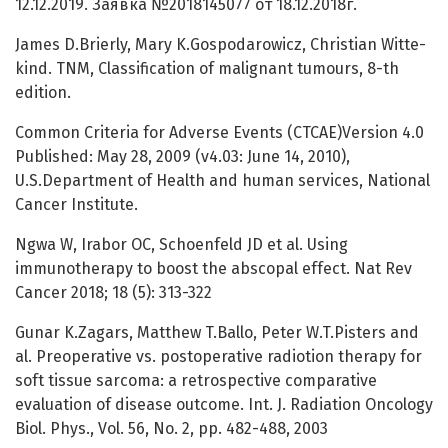
12.12.2019. Заявка №2018145077 от 18.12.2018г.
James D.Brierly, Mary K.Gospodarowicz, Christian Witte-
kind. TNM, Classification of malignant tumours, 8-th
edition.
Common Criteria for Adverse Events (CTCAE)Version 4.0
Published: May 28, 2009 (v4.03: June 14, 2010),
U.S.Department of Health and human services, National
Cancer Institute.
Ngwa W, Irabor OC, Schoenfeld JD et al. Using
immunotherapy to boost the abscopal effect. Nat Rev
Cancer 2018; 18 (5): 313-322
Gunar K.Zagars, Matthew T.Ballo, Peter W.T.Pisters and
al. Preoperative vs. postoperative radiotion therapy for
soft tissue sarcoma: a retrospective comparative
evaluation of disease outcome. Int. J. Radiation Oncology
Biol. Phys., Vol. 56, No. 2, pp. 482-488, 2003