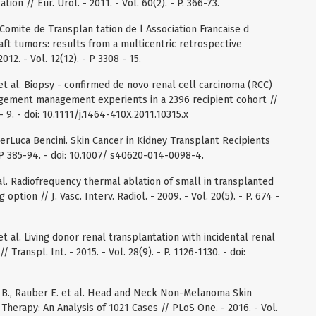
on // Eur. Urol. - 2011. - Vol. 60(2). - P. 366-73.
l. Comite de Transplan tation de l Association Francaise d
aft tumors: results from a multicentric retrospective
012. - Vol. 12(12). - P 3308 - 15.
et al. Biopsy - confirmed de novo renal cell carcinoma (RCC)
nagement management experients in a 2396 recipient cohort //
 - 9. - doi: 10.1111/j.1464-410X.2011.10315.x
PierLuca Bencini. Skin Cancer in Kidney Transplant Recipients
- P 385-94. - doi: 10.1007/ s40620-014-0098-4.
t al. Radiofrequency thermal ablation of small in transplanted
ption // J. Vasc. Interv. Radiol. - 2009. - Vol. 20(5). - P. 674 -
 et al. Living donor renal transplantation with incidental renal
Transpl. Int. - 2015. - Vol. 28(9). - P. 1126-1130. - doi:
e B., Rauber E. et al. Head and Neck Non-Melanoma Skin
Therapy: An Analysis of 1021 Cases // PLoS One. - 2016. - Vol.