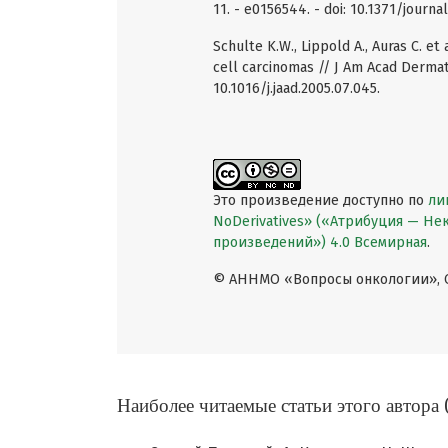
11. - e0156544. - doi: 10.1371/journ
Schulte K.W., Lippold A., Auras C. e
cell carcinomas // J Am Acad Dermatol
10.1016/j.jaad.2005.07.045.
Это произведение доступно по
ли
NoDerivatives» («Атрибуция — Н
произведений») 4.0 Всемирная
.
© АННМО «Вопросы онкологии», Co
Наиболее читаемые статьи этого автора 