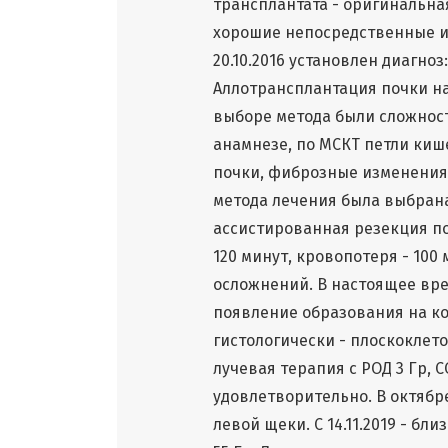
трансплантата - оригинальна
хорошие непосредственные и о
20.10.2016 установлен диагноз
Аллотрансплантация почки на 
выборе метода были сложност
анамнезе, по МСКТ петли киш
почки, фиброзные изменения 
метода лечения была выбран
ассистированная резекция по
120 минут, кровопотеря - 10
осложнений. В настоящее вре
появление образования на ко
гистологически - плоскоклеточн
лучевая терапия с РОД 3 Гр, С
удовлетворительно. В октябре
левой щеки. С 14.11.2019 - бл