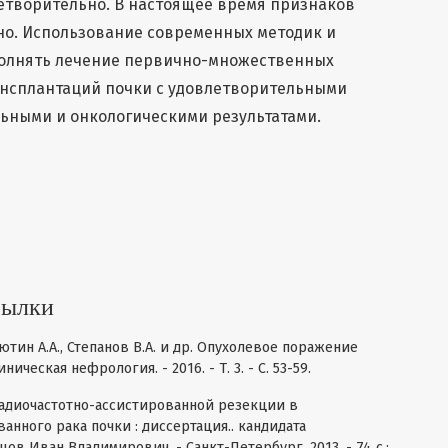
летворительно. В настоящее время признаков
но. Использование современных методик и
олнять лечение первично-множественных
ансплантаций почки с удовлетворительными
ьными и онкологическими результатами.
сылки
ютин А.А., Степанов В.А. и др. Опухолевое поражение
ческая нефрология. - 2016. - Т. 3. - С. 53-59.
адиочастотно-ассистированной резекции в
нного рака почки : диссертация.. кандидата
цов Иван Владимирович. - Санкт-Петербург, 2013. - 74 с.: