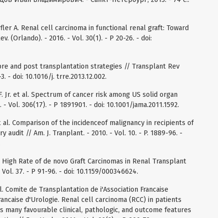
rfler A. Renal cell carcinoma in functional renal graft: Toward
. (Orlando). - 2016. - Vol. 30(1). - P 20-26. - doi:
pre and post transplantation strategies // Transplant Rev
-3. - doi: 10.1016/j. trre.2013.12.002.
J.F. Jr. et al. Spectrum of cancer risk among US solid organ
 - Vol. 306(17). - P 1891901. - doi: 10.1001/jama.2011.1592.
t al. Comparison of the incidenceof malignancy in recipients of
y audit // Am. J. Tranplant. - 2010. - Vol. 10. - P. 1889-96. -
.
The High Rate of de novo Graft Carcinomas in Renal Transplant
 Vol. 37. - P 91-96. - doi: 10.1159/000346624.
al. Comite de Transplantation de i'Association Francaise
rancaise d'Urologie. Renal cell carcinoma (RCC) in patients
ts many favourable clinical, pathologic, and outcome features