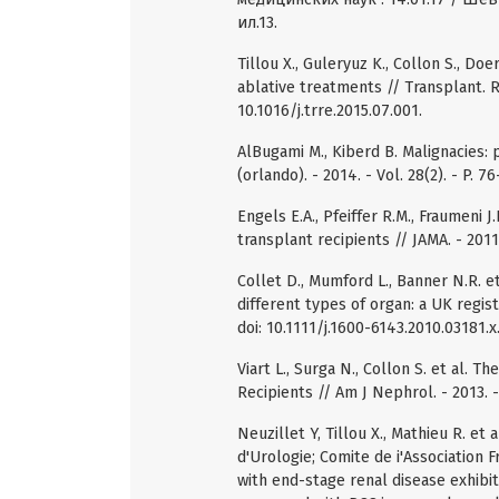
ил.13.
Tillou X., Guleryuz K., Collon S., Doe
ablative treatments // Transplant. Rev
10.1016/j.trre.2015.07.001.
AlBugami M., Kiberd B. Malignacies: 
(orlando). - 2014. - Vol. 28(2). - P. 76
Engels E.A., Pfeiffer R.M., Fraumeni 
transplant recipients // JAMA. - 2011.
Collet D., Mumford L., Banner N.R. e
different types of organ: a UK registr
doi: 10.1111/j.1600-6143.2010.03181.x
Viart L., Surga N., Collon S. et al. 
Recipients // Am J Nephrol. - 2013. -
Neuzillet Y, Tillou X., Mathieu R. et 
d'Urologie; Comite de i'Association F
with end-stage renal disease exhibi