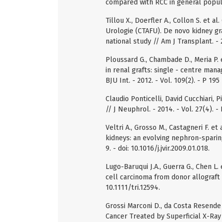
compared with RCC in general populati
Tillou X., Doerfler A., Collon S. et a
Urologie (CTAFU). De novo kidney gr
national study // Am J Transplant. - 2
Ploussard G., Chambade D., Meria P. 
in renal grafts: single - centre ma
BJU Int. - 2012. - Vol. 109(2). - P 195
Claudio Ponticelli, David Cucchiari, 
// J Neuphrol. - 2014. - Vol. 27(4). 
Veltri A., Grosso M., Castagneri F. e
kidneys: an evolving nephron-sparing o
9. - doi: 10.1016/j.jvir.2009.01.018.
Lugo-Baruqui J.A., Guerra G., Chen L.
cell carcinoma from donor allograft // 
10.1111/tri.12594.
Grossi Marconi D., da Costa Resend
Cancer Treated by Superficial X-Ray 