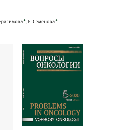
+
+
Герасимова
Е. Семенова