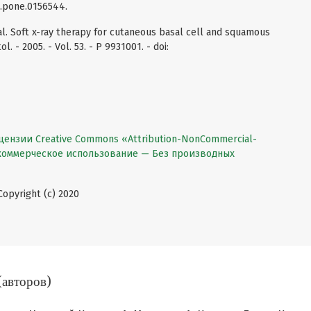
al.pone.0156544.
t al. Soft x-ray therapy for cutaneous basal cell and squamous
. - 2005. - Vol. 53. - P 9931001. - doi:
цензии Creative Commons «Attribution-NonCommercial-
екоммерческое использование — Без производных
pyright (c) 2020
(авторов)