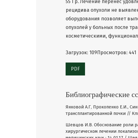
55 Гр. Лечение перенес удов
рецидива опухоли не выявле
оборудования позволяет вып
опухолей у больных после тр
косметическими, функционал
Загрузок: 109
Просмотров: 441
PDF
Библиографические с
Янковой А.Г, Прокопенко Е.И., Син
трансплантированной почки // Клини
Шевцов И.В. Обоснование роли р
хирургическом лечении локализова
медицинских наук : 14.01.17 / Шев