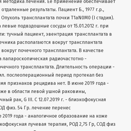
я методика лечения. Ее применение обеспечивает
тдаленные результаты. Пациент Б., 1977 г.р.,
: Опухоль трансплантата почки T1aN0M0 (I стадия).
левые подвздошные сосуды от 15.01.2012 г. при
и: тучный пациент, эвентрация трансплантата в
ечника располагаются вокруг трансплантата
вокруг почечного трансплантата. В качестве
а лапароскопическая радиочастотно -
чечного трансплантата. Длительность операции -
0 мл. послеоперационный период протекал без
мя признаков рецидива нет. В июне 2019 года -
же в области левой ушной раковины,
ый рак, G III. С 12.07.2019 г. - близкофокусная
ОД физ. 54 Гр. лечение перенес
 2019 года - аналогичное образование на коже
изкофокусная лучевая терапия, РОД 2,75 Гр, СОД физ