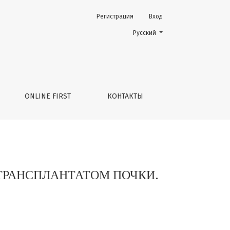
Регистрация
Вход
Й СЛУЧАЙ
Change the language. The current 
Русский
ONLINE FIRST
КОНТАКТЫ
 ТРАНСПЛАНТАТОМ ПОЧКИ.