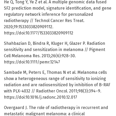
He Q, Tong Y, Ye Z et al. A multiple genomic data fused
SF2 prediction model, signature identification, and gene
regulatory network inference for personalized
radiotherapy // Technol Cancer Res Treat.
2020;19:1533033820909112.
https://doi:10.1177/1533033820909112
Shahbazian D, Bindra R, Kluger H, Glazer P. Radiation
sensitivity and sensitization in melanoma // Pigment
Cell Melanoma Res. 2013;26(6):928–30.
https://doi:10.1111/pemr.12147
Sambade M, Peters E, Thomas N et al. Melanoma cells
show a heterogeneous range of sensitivity to ionizing
radiation and are radiosensitized by inhibition of B-RAF
with PLX-4032 // Radiother Oncol. 2011;98(3):394–9.
https://doi:10.1016/j.radonc.2010.12.017
Overgaard J. The role of radiotherapy in recurrent and
metastatic malignant melanoma: a clinical