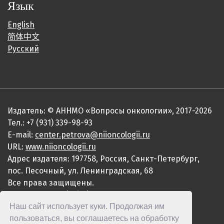
Язык
English
简体中文
Русский
Издатель: © АННМО «Вопросы онкологии», 2017-2026
Тел.: +7 (931) 339-98-93
E-mail:
center.petrova@niioncologii.ru
URL:
www.niioncologii.ru
Адрес издателя: 197758, Россия, Санкт-Петербург,
пос. Песочный, ул. Ленинградская, 68
Все права защищены.
ISSN 0507-3758 (Print)
Наш сайт использует куки. Продолжая им
ISSN 2949-4915 (Online)
пользоваться, вы соглашаетесь на обработку