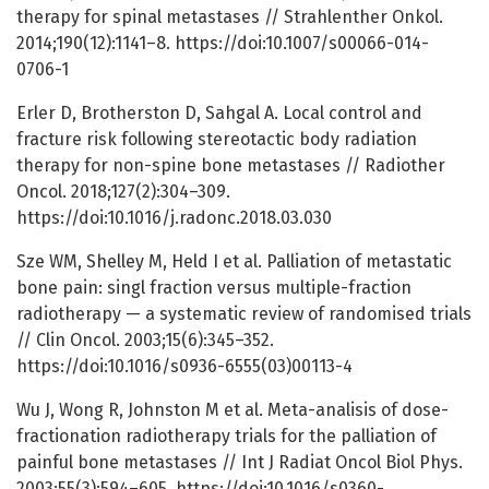
therapy for spinal metastases // Strahlenther Onkol.
2014;190(12):1141–8. https://doi:10.1007/s00066-014-
0706-1
Erler D, Brotherston D, Sahgal A. Local control and
fracture risk following stereotactic body radiation
therapy for non-spine bone metastases // Radiother
Oncol. 2018;127(2):304–309.
https://doi:10.1016/j.radonc.2018.03.030
Sze WM, Shelley M, Held I et al. Palliation of metastatic
bone pain: singl fraction versus multiple-fraction
radiotherapy — a systematic review of randomised trials
// Clin Oncol. 2003;15(6):345–352.
https://doi:10.1016/s0936-6555(03)00113-4
Wu J, Wong R, Johnston M et al. Meta-analisis of dose-
fractionation radiotherapy trials for the palliation of
painful bone metastases // Int J Radiat Oncol Biol Phys.
2003;55(3):594–605. https://doi:10.1016/s0360-