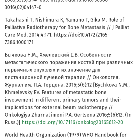
3016(02)04147-0
Takahashi Т, Nishimura К, Yamano T, Gika M. Role of
Palliative Radiotherapy for Bone Metastasis // J Palliat
Care Med. 2014;4:171. https://doi:10.4172/2165-
7386.1000171
Бычкова Н.М., Хмелевский Е.В. Особенности
метастатического поражения костей при различных
первичных опухолях и их значение для
дистанционной лучевой терапии // Онкология.
Журнал им. П.А. Герцена. 2016;5(6):12 [Bychkova N.M.,
Khmelevsky EV. Features of metastatic bone
involvement in different primary tumors and their
implications for external beam radiotherapy //
Onkologiya Zhurnal imeni P.A. Gertsena 2016;5(6):12. (In
Russ.)]
https://doi.org/10.17116/onkolog20165612-20
World Health Organization (1979) WHO Handbook for