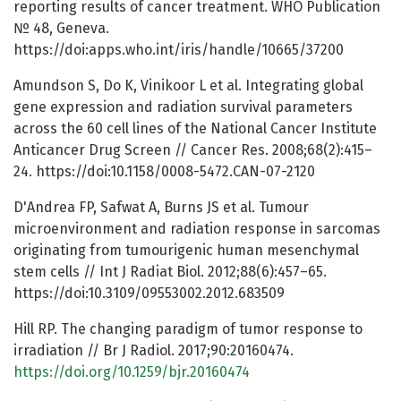
reporting results of cancer treatment. WHO Publication
№ 48, Geneva.
https://doi:apps.who.int/iris/handle/10665/37200
Amundson S, Do K, Vinikoor L et al. Integrating global
gene expression and radiation survival parameters
across the 60 cell lines of the National Cancer Institute
Anticancer Drug Screen // Cancer Res. 2008;68(2):415–
24. https://doi:10.1158/0008-5472.CAN-07-2120
D'Andrea FP, Safwat A, Burns JS et al. Tumour
microenvironment and radiation response in sarcomas
originating from tumourigenic human mesenchymal
stem cells // Int J Radiat Biol. 2012;88(6):457–65.
https://doi:10.3109/09553002.2012.683509
Hill RP. The changing paradigm of tumor response to
irradiation // Br J Radiol. 2017;90:20160474.
https://doi.org/10.1259/bjr.20160474