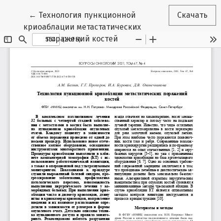
Вернуться к Подробностям о статье
←
Технология пункционной
Скачать
криоаблации метастатических
поражений костей