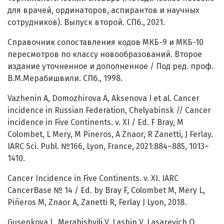
для врачей, ординаторов, аспирантов и научных
сотрудников). Выпуск второй. СПб., 2021.
Справочник сопоставления кодов МКБ-9 и МКБ-10
пересмотров по классу новообразований. Второе
издание уточненное и дополненное / Под ред. проф.
В.М.Мерабишвили. СПб., 1998.
Vazhenin A, Domozhirova A, Aksenova I et al. Cancer
incidence in Russian Federation, Chelyabinsk // Cancer
incidence in Five Continents. v. XI / Ed. F Bray, M
Colombet, L Mery, M Pineros, A Znaor, R Zanetti, J Ferlay.
IARC Sci. Publ. №166, Lyon, France, 2021:884–885, 1013–
1410.
Cancer Incidence in Five Continents. v. XI. IARC
CancerBase № 14 / Ed. by Bray F, Colombet M, Mery L,
Piñeros M, Znaor A, Zanetti R, Ferlay J Lyon, 2018.
Gusenkova L, Merabishvili V, Lashin V, Lasarevich O.