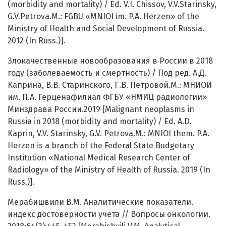
(morbidity and mortality) / Ed. V.I. Chissov, V.V.Starinsky,
G.V.Petrova.M.: FGBU «MNIOI im. P.A. Herzen» of the
Ministry of Health and Social Development of Russia.
2012 (In Russ.)].
Злокачественные новообразования в России в 2018
году (заболеваемость и смертность) / Под ред. А.Д.
Каприна, В.В. Старинского, Г.В. Петровой.М.: МНИОИ
им. П.А. Герценафилиал ФГБУ «НМИЦ радиологии»
Минздрава России.2019 [Malignant neoplasms in
Russia in 2018 (morbidity and mortality) / Ed. A.D.
Kaprin, V.V. Starinsky, G.V. Petrova.M.: MNIOI them. P.A.
Herzen is a branch of the Federal State Budgetary
Institution «National Medical Research Center of
Radiology» of the Ministry of Health of Russia. 2019 (In
Russ.)].
Мерабишвили В.М. Аналитические показатели.
индекс достоверности учета // Вопросы онкологии.