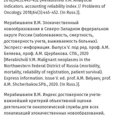
2018;64(3):445-452 [Merabishvili V.M. Analytical
indicators. accounting reliability index // Problems of
Oncology. 2018;64(3):445-452. (In Russ.)].
Мерабишвили В.М. Злокачественный
новообразования в Северо-Западном федеральном
округе России (заболеваемость, смертность,
достоверность учета, выживаемость больных).
Экспресс-информация. Выпуск V. под ред. проф. А.М.
Беляева, проф. А.М. Щербакова. СПб., 2020
[Merabishvili V.M. Malignant neoplasms in the
Northwestern Federal District of Russia (morbidity,
mortality, reliability of registration, patient survival).
Express information. Issue V. ed. prof. A.M. Belyaev, prof.
A.M. Shcherbakov.SPb., 2020. (In Russ.)].
Мерабишвили В.М. Индекс достоверности учета-
важнейший критерий объективной оценки
деятельности онкологической службы для всех
локализаций злокачественных новообразований,