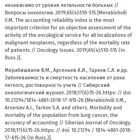
независимо от уровня летальности больных //
Вопросы онкологии. 2019;65(4):510-515 [Merabishvili
V.M. The accounting reliability index is the most
important criterion for an objective assessment of the
activity of the oncological service for all localizations of
malignant neoplasms, regardless of the mortality rate
of patients // Oncology Issues. 2019;65(4):510-515 (In
Russ.)].
Мерабишвили В.М., Арсеньев А.И., Тарков С.А. и др.
Заболеваемость и смертность населения от рака
легкого, достоверность учета // Сибирский
онкологический журнал. 2018;17(6):15-26.https: // doi:
10.21294/1814-4861-2018-17-615-26 [Merabishvili V.M.,
Arseniev A.I., Tarkov S.A. and others. Morbidity and
mortality of the population from lung cancer, the
accuracy of accounting // Siberian Journal of Oncology.
2018;17(6):15-26.https: // doi: 10.21294 / 1814-4861-2018-
17-615-26 (In Russ.)].