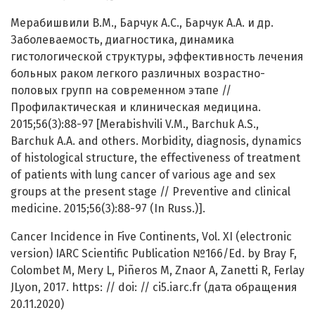
Мерабишвили В.М., Барчук А.С., Барчук А.А. и др.
Заболеваемость, диагностика, динамика
гистологической структуры, эффективность лечения
больных раком легкого различных возрастно-
половых групп на современном этапе //
Профилактическая и клиническая медицина.
2015;56(3):88-97 [Merabishvili V.M., Barchuk A.S.,
Barchuk A.A. and others. Morbidity, diagnosis, dynamics
of histological structure, the effectiveness of treatment
of patients with lung cancer of various age and sex
groups at the present stage // Preventive and clinical
medicine. 2015;56(3):88-97 (In Russ.)].
Cancer Incidence in Five Continents, Vol. XI (electronic
version) IARC Scientific Publication №166/Ed. by Bray F,
Colombet M, Mery L, Piñeros M, Znaor A, Zanetti R, Ferlay
JLyon, 2017. https: // doi: // ci5.iarc.fr (дата обращения
20.11.2020)