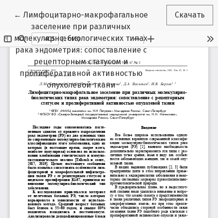
Вернуться к Подробностям о статье
←
Лимфоцитарно-макрофагальное
Скачать
заселение при различных
молекулярно-биологических типах
рака эндометрия: сопоставление с
рецепторным статусом и
пролиферативной активностью
опухолевой ткани