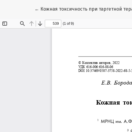
Вернуться к Подробностям о статье
←
Кожная токсичность при таргетной тер