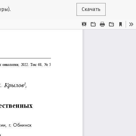
уры).
Скачать