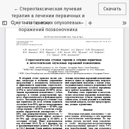
Вернуться к Подробностям о статье
←
Стереотаксическая лучевая
Скачать
терапия в лечении первичных и
метастатических опухолевых
поражений позвоночника