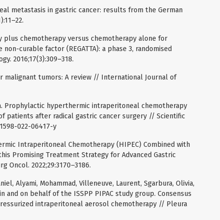
oneal metastasis in gastric cancer: results from the German
):11–22.
omy plus chemotherapy versus chemotherapy alone for
le non-curable factor (REGATTA): a phase 3, randomised
ogy. 2016;17(3):309–318.
 malignant tumors: A review // International Journal of
. Prophylactic hyperthermic intraperitoneal chemotherapy
 patients after radical gastric cancer surgery // Scientific
s41598-022-06417-y
thermic Intraperitoneal Chemotherapy (HIPEC) Combined with
 this Promising Treatment Strategy for Advanced Gastric
urg Oncol. 2022;29:3170–3186.
aniel, Alyami, Mohammad, Villeneuve, Laurent, Sgarbura, Olivia,
n and on behalf of the ISSPP PIPAC study group. Consensus
ressurized intraperitoneal aerosol chemotherapy // Pleura