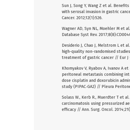
Sun J, Song Y, Wang Z et al. Benefit
with serosal invasion in gastric can
Cancer. 2012;12(1):526.
Wagner AD, Syn NL, Moehler M et al
Database Syst Rev. 2017;8(8):CD004
Desiderio J, Chao J, Melstrom L et a
high-quality non-randomised studies
treatment of gastric cancer // Eur J
Khomyakov V, Ryabov A, Ivanov A et a
peritoneal metastasis combining in
dose cisplatin and doxorubicin admi
study (PIPAC‐GA2) // Pleura Periton
Solass W., Kerb R., Muerdter T et a
carcinomatosis using pressurized aero
efficacy // Ann. Surg. Oncol. 2014;21