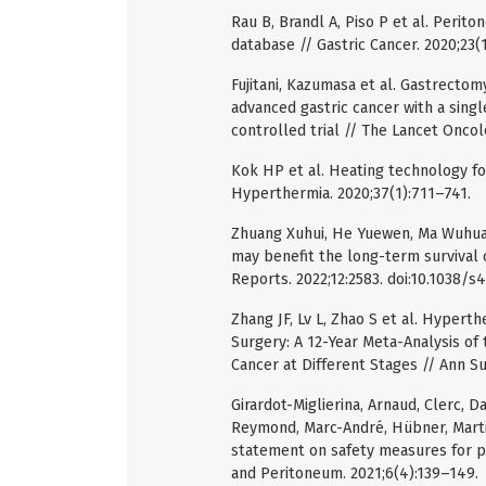
Rau B, Brandl A, Piso P et al. Perit
database // Gastric Cancer. 2020;23(1
Fujitani, Kazumasa et al. Gastrect
advanced gastric cancer with a sing
controlled trial // The Lancet Oncol
Kok HP et al. Heating technology for
Hyperthermia. 2020;37(1):711–741.
Zhuang Xuhui, He Yuewen, Ma Wuhua
may benefit the long-term survival of
Reports. 2022;12:2583. doi:10.1038/
Zhang JF, Lv L, Zhao S et al. Hyper
Surgery: A 12-Year Meta-Analysis of
Cancer at Different Stages // Ann S
Girardot-Miglierina, Arnaud, Clerc, D
Reymond, Marc-André, Hübner, Marti
statement on safety measures for p
and Peritoneum. 2021;6(4):139–149.