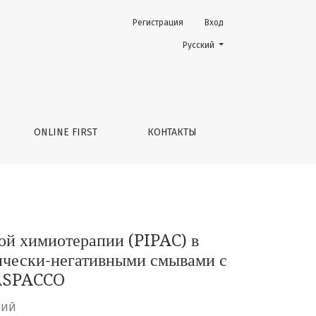
Регистрация
Вход
омплексном лечении местно-распространенного рака ж
Change the language. The current 
Русский
ONLINE FIRST
КОНТАКТЫ
й химиотерапии (PIPAC) в
ически-негативными смывами с
GASPACCO
НИЙ