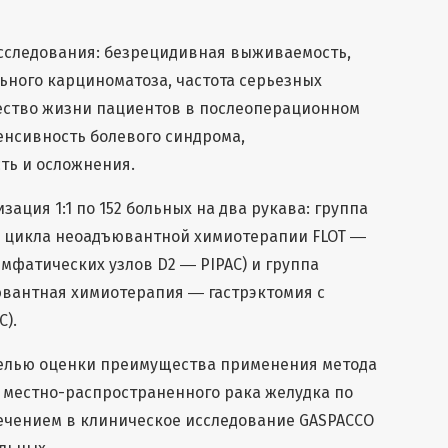
сследования: безрецидивная выживаемость,
ьного карциноматоза, частота серьезных
ество жизни пациентов в послеоперационном
тенсивность болевого синдрома,
ть и осложнения.
ация 1:1 по 152 больных на два рукава: группа
(4 цикла неоадъювантной химиотерапии FLOT ―
имфатических узлов D2 ― PIPAC) и группа
ювантная химиотерапия ― гастрэктомия с
C).
 целью оценки преимущества применения метода
 местно-распространенного рака желудка по
ечением в клиническое исследование GASPACCO