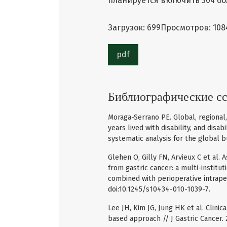
планируется включить 304 бо
Загрузок: 699
Просмотров: 108
pdf
Библиографические с
Moraga-Serrano PE. Global, regional, 
years lived with disability, and disab
systematic analysis for the global b
Glehen O, Gilly FN, Arvieux C et al. 
from gastric cancer: a multi-institu
combined with perioperative intrape
doi:10.1245/s10434-010-1039-7.
Lee JH, Kim JG, Jung HK et al. Clinic
based approach // J Gastric Cancer. 