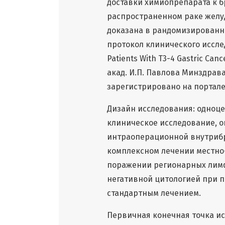
доставки химиопрепарата к 
распространенном раке желуд
доказана в рандомизированн
протокол клинического исследо
Patients With T3-4 Gastric Ca
акад. И.П. Павлова Минздрав
зарегистрировано на портале C
Дизайн исследования: одноц
клиническое исследование,
интраоперационной внутрибр
комплексном лечении местно-
поражении регионарных лимф
негативной цитологией при п
стандартным лечением.
Первичная конечная точка и