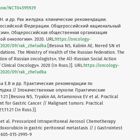
2/show/NCT04595929
С.Н. и др. Рак желудка: клинические рекомендации.
Российской Федерации. Общероссийский национальный
сии», Общероссийская общественная организация
й онкологии». 2020. URL:
https://oncology-
/2020/09/rak_zheludka
[Besova NS, Kalinin AE, Nered SN et
ndations. The Ministry of Health of the Russian Federation. The
ion of Russian oncologists», the All-Russian Social Action
linical Oncology». 2020 (In Russ.)]. URL:
https://oncology-
/2020/09/rak_zheludka
ова Е.В и др. Практические рекомендации по
удка // Злокачественные опухоли: Практические
21 [Besova NS, Tryakin AA, Artamonova EV et al. Practical
for Gastric Cancer // Malignant tumors: Practical
11:21 (In Russ.)].
J et al. Pressurized Intraperitoneal Aerosol Chemotherapy
doxorubicin in gastric peritoneal metastasis // J Gastrointest
11605-015-2995-9