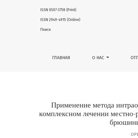
ISSN 0507-3758 (Print)
Применение метода интраоперационной в
ISSN 2949-4915 (Online)
Поиск
ГЛАВНАЯ
О НАС
ОТ
Применение метода интра
комплексном лечении местно-
брюшины
ОР