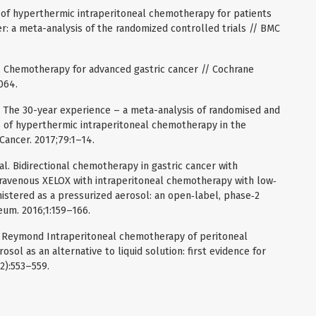
s of hyperthermic intraperitoneal chemotherapy for patients
cer: a meta-analysis of the randomized controlled trials // BMC
. Chemotherapy for advanced gastric cancer // Cochrane
064.
l. The 30-year experience – a meta-analysis of randomised and
 of hyperthermic intraperitoneal chemotherapy in the
 Cancer. 2017;79:1–14.
l. Bidirectional chemotherapy in gastric cancer with
travenous XELOX with intraperitoneal chemotherapy with low‐
nistered as a pressurized aerosol: an open‐label, phase‐2
eum. 2016;1:159–166.
l. Reymond Intraperitoneal chemotherapy of peritoneal
sol as an alternative to liquid solution: first evidence for
(2):553–559.