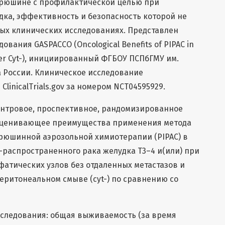
брюшине с профилактической целью при
ка, эффективность и безопасность которой не
ых клинических исследованиях. Представлен
вания GASPACCO (Oncological Benefits of PIPAC in
ncer Cyt-), инициированный ФГБОУ ПСПбГМУ им.
а России. Клиническое исследование
linicalTrials.gov за номером NCT04595929.
ентровое, проспективное, рандомизированное
 оценивающее преимущества применения метода
юшинной аэрозольной химиотерапии (PIPAC) в
распространенного рака желудка T3–4 и(или) при
атических узлов без отдаленных метастазов и
еритонеальном смыве (cyt-) по сравнению со
сследования: общая выживаемость (за время