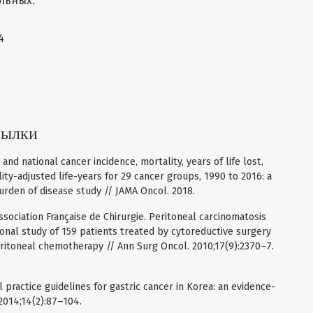
льных.
4
сылки
and national cancer incidence, mortality, years of life lost,
ility-adjusted life-years for 29 cancer groups, 1990 to 2016: a
urden of disease study // JAMA Oncol. 2018.
Association Française de Chirurgie. Peritoneal carcinomatosis
tional study of 159 patients treated by cytoreductive surgery
ritoneal chemotherapy // Ann Surg Oncol. 2010;17(9):2370–7.
al practice guidelines for gastric cancer in Korea: an evidence-
2014;14(2):87–104.