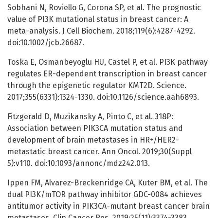
Sobhani N, Roviello G, Corona SP, et al. The prognostic
value of PI3K mutational status in breast cancer: A
meta-analysis. J Cell Biochem. 2018;119(6):4287-4292.
doi:10.1002/jcb.26687.
Toska E, Osmanbeyoglu HU, Castel P, et al. PI3K pathway
regulates ER-dependent transcription in breast cancer
through the epigenetic regulator KMT2D. Science.
2017;355(6331):1324-1330. doi:10.1126/science.aah6893.
Fitzgerald D, Muzikansky A, Pinto C, et al. 318P:
Association between PIK3CA mutation status and
development of brain metastases in HR+/HER2-
metastatic breast cancer. Ann Oncol. 2019;30(Suppl
5):v110. doi:10.1093/annonc/mdz242.013.
Ippen FM, Alvarez-Breckenridge CA, Kuter BM, et al. The
dual PI3K/mTOR pathway inhibitor GDC-0084 achieves
antitumor activity in PIK3CA-mutant breast cancer brain
metastases. Clin Cancer Res. 2019;25(11):3374-3383.