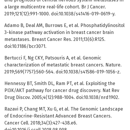
a large multicentre real-life cohort. Br J Cancer.
2019;121(12):991-1000. doi:10.1038/s41416-019-0619-y.
Adamo B, Deal AM, Burrows E, et al. Phosphatidylinositol
3-kinase pathway activation in breast cancer brain
metastases. Breast Cancer Res. 2011;13(6):R125.
doi:10.1186/bcr3071.
Bertucci F, Ng CKY, Patsouris A, et al. Genomic
characterization of metastatic breast cancers. Nature.
2019;569(7757):560-564. doi:10.1038/s41586-019-1056-z.
Hennessy BT, Smith DL, Ram PT, et al. Exploiting the
PI3K/AKT pathway for cancer drug discovery. Nat Rev
Drug Discov. 2005;4(12):988-1004. doi:10.1038/nrd1902.
Razavi P, Chang MT, Xu G, et al. The Genomic Landscape
of Endocrine-Resistant Advanced Breast Cancers.
Cancer Cell. 2018;34(3):427-438.e6.
doi:10.1016/j.ccell.2018.08.008.