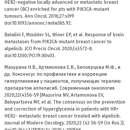
HER2-negative locally advanced or metastatic breast
cancer (BC) enriched for pts with PIK3CA-mutant
tumours. Ann Oncol. 2016;27:vi99
doi:10.1093/annonc/mdw365.92.
Batalini F, Moulder SL, Winer EP, et al. Response of brain
metastases from PIK3CA-mutant breast cancer to
alpelisib. JCO Precis Oncol. 2020;(4):572-8.
doi:10.1200/PO.19.00403.
Мазурина Н.В., Артамонова Е.В., Белоярцева М.Ф., и
др. Консенсус по профилактике и коррекции
гипергликемии у пациентов, получающих терапию
препаратом алпелисиб. Современная онкология
2020;22(4):56-59 [Mazurina NV, Artamonova EV,
Beloyartseva MF, et al. The consensus on the prevention
and correction of hyperglycemia in patients with HR+
HER2- metastatic breast cancer treated with alpelisib.
Journal of Modern Oncology. 2020;22 (4): 56-59 (In Rus.)].
doi:10.26442/18151434.2020.4.200566.