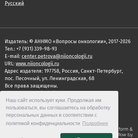
Русский
Издатель: © АННМО «Вопросы онкологии», 2017-2026
Тел.: +7 (931) 339-98-93
E-mail:
center.petrova@niioncologii.ru
URL:
www.niioncologii.ru
Адрес издателя: 197758, Россия, Санкт-Петербург,
пос. Песочный, ул. Ленинградская, 68
Все права защищены.
ISSN 0507-3758 (Print)
Наш сайт использует куки. Продолжая им
ISSN 2949-4915 (Online)
пользоваться, вы соглашаетесь на обработку
персональных данных в соответствии с
политикой конфиденциальности
Подробнее