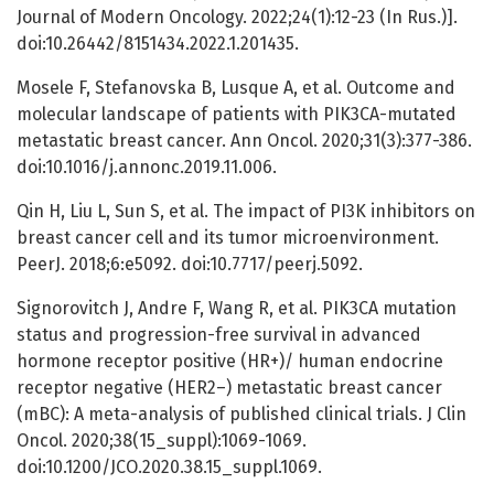
Journal of Modern Oncology. 2022;24(1):12-23 (In Rus.)].
doi:10.26442/8151434.2022.1.201435.
Mosele F, Stefanovska B, Lusque A, et al. Outcome and
molecular landscape of patients with PIK3CA-mutated
metastatic breast cancer. Ann Oncol. 2020;31(3):377-386.
doi:10.1016/j.annonc.2019.11.006.
Qin H, Liu L, Sun S, et al. The impact of PI3K inhibitors on
breast cancer cell and its tumor microenvironment.
PeerJ. 2018;6:e5092. doi:10.7717/peerj.5092.
Signorovitch J, Andre F, Wang R, et al. PIK3CA mutation
status and progression-free survival in advanced
hormone receptor positive (HR+)/ human endocrine
receptor negative (HER2–) metastatic breast cancer
(mBC): A meta-analysis of published clinical trials. J Clin
Oncol. 2020;38(15_suppl):1069-1069.
doi:10.1200/JCO.2020.38.15_suppl.1069.