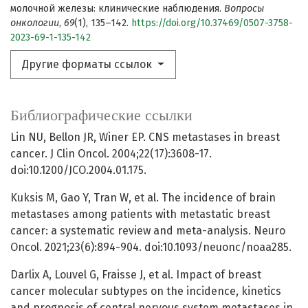
молочной железы: клинические наблюдения.
Вопросы
онкологии
,
69
(1), 135–142.
https://doi.org/10.37469/0507-3758-
2023-69-1-135-142
Другие форматы ссылок
Библиографические ссылки
Lin NU, Bellon JR, Winer EP. CNS metastases in breast
cancer. J Clin Oncol. 2004;22(17):3608-17.
doi:10.1200/JCO.2004.01.175.
Kuksis M, Gao Y, Tran W, et al. The incidence of brain
metastases among patients with metastatic breast
cancer: a systematic review and meta-analysis. Neuro
Oncol. 2021;23(6):894-904. doi:10.1093/neuonc/noaa285.
Darlix A, Louvel G, Fraisse J, et al. Impact of breast
cancer molecular subtypes on the incidence, kinetics
and prognosis of central nervous system metastases in