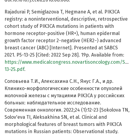
Rajadurai P, Semiglazova T, Hegmane A, et al. PIK3CA
registry: a noninterventional, descriptive, retrospective
cohort study of PIK3CA mutations in patients with
hormone receptor-positive (HR+), human epidermal
growth factor receptor 2-negative (HER2−) advanced
breast cancer (ABC) [Internet]. Presented at SABCS
2021. P5-13-25 [Cited: 2022 Sep 28]. 19p. Available from:
https://www.medicalcongress.novartisoncology.com/SABC
13-25.pdf
.
Соловьева Т.И., Алексахина С.Н., Янус Г.А., и др.
Клинико-морфологические особенности опухолей
молочной железы с мутациями PIK3CA у российских
больных: наблюдательное исследование.
Современная онкология. 2022;24 (1):12-23 [Sokolova TN,
Solov'eva TI, Aleksakhina SN, et al. Clinical and
morphological features of breast tumors with PIK3CA
mutations in Russian patients: Observational study.