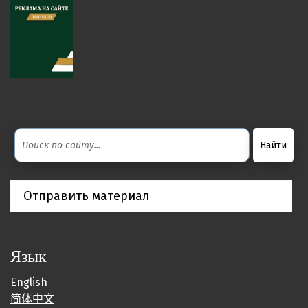
Отправить материал
Язык
English
简体中文