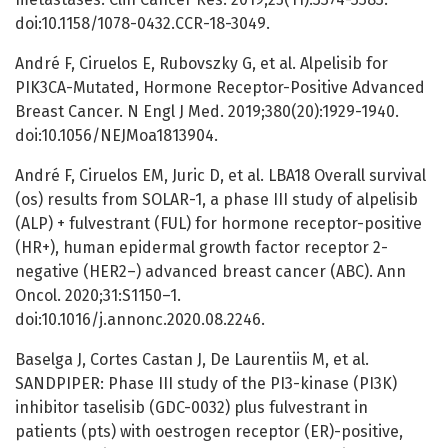
doi:10.1158/1078-0432.CCR-18-3049.
André F, Ciruelos E, Rubovszky G, et al. Alpelisib for
PIK3CA-Mutated, Hormone Receptor-Positive Advanced
Breast Cancer. N Engl J Med. 2019;380(20):1929-1940.
doi:10.1056/NEJMoa1813904.
André F, Ciruelos EM, Juric D, et al. LBA18 Overall survival
(os) results from SOLAR-1, a phase III study of alpelisib
(ALP) + fulvestrant (FUL) for hormone receptor-positive
(HR+), human epidermal growth factor receptor 2-
negative (HER2–) advanced breast cancer (ABC). Ann
Oncol. 2020;31:S1150–1.
doi:10.1016/j.annonc.2020.08.2246.
Baselga J, Cortes Castan J, De Laurentiis M, et al.
SANDPIPER: Phase III study of the PI3-kinase (PI3K)
inhibitor taselisib (GDC-0032) plus fulvestrant in
patients (pts) with oestrogen receptor (ER)-positive,