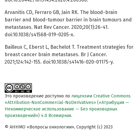
Arvanitis CD, Ferraro GB, Jain RK. The blood-brain
barrier and blood-tumour barrier in brain tumours and
metastases. Nat Rev Cancer. 2020;20(1):26-41.
doi:10.1038/s41568-019-0205-x.
Bailleux C, Eberst L, Bachelot T. Treatment strategies for
breast cancer brain metastases. Br J Cancer.
2021;124:142-155. doi:10.1038/s41416-020-01175-y.
Это произведение доступно по
лицензии Creative Commons
«Attribution-NonCommercial-NoDerivatives» («Атрибуция —
Некоммерческое использование — Без производных
произведений») 4.0 Всемирная
.
© АННМО «Вопросы онкологии», Copyright (c) 2023