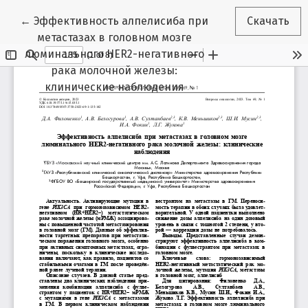
Вернуться к Подробностям о статье
←
Эффективность алпелисиба при
Скачать
метастазах в головном мозге
люминального HER2-негативного
рака молочной железы:
клинические наблюдения