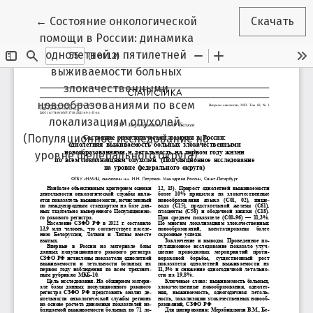
Вернуться к Подробностям о статье
←
Состояние онкологической
Скачать
помощи в России: динамика
однолетней и пятилетней
выживаемости больных
злокачественными
новообразованиями по всем
локализациям опухолей.
(Популяционное исследование на
уровне федерального округа)