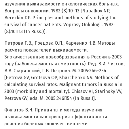
изучения выживаемости онкологических больных.
Вопросы онкологии. 1982;(8):10–13 [Napalkov NP,
Berezkin DP. Principles and methods of studying the
survival of cancer patients. Voprosy Onkologii. 1982;
(8):1013 (In Russ.)].
Петрова Г.В., Грецова О.П., Харченко Н.В. Методы
расчета показателей выживаемости.
Злокачественные новообразования в России в 2003
году (заболеваемость и смертность). Ред. В.И. Чиссов,
В.В. Старинский, Г.В. Петрова. М. 2005:246–254
[Petrova GV, Gretsova OP, Kharchenko NV. Methods of
calculating survival rates. Malignant tumors in Russia in
2003 (morbidity and mortality). Chissov VI, Starinsky VV,
Petrova GV, eds. M. 2005:24654 (In Russ.)].
Филатов В.Н. Принципы и методы изучения
выживаемости как критерия эффективности
лечения больных злокачественными