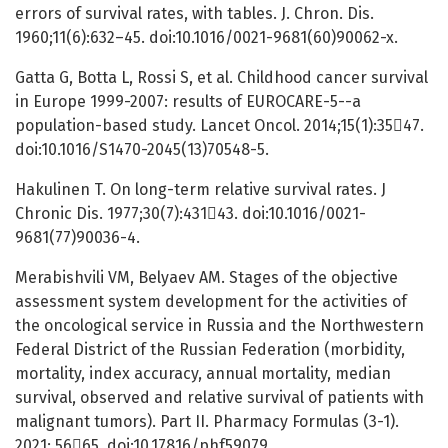
errors of survival rates, with tables. J. Chron. Dis.
1960;11(6):632–45. doi:10.1016/0021-9681(60)90062-x.
Gatta G, Botta L, Rossi S, et al. Childhood cancer survival
in Europe 1999-2007: results of EUROCARE-5--a
population-based study. Lancet Oncol. 2014;15(1):3547.
doi:10.1016/S1470-2045(13)70548-5.
Hakulinen T. On long-term relative survival rates. J
Chronic Dis. 1977;30(7):43143. doi:10.1016/0021-
9681(77)90036-4.
Merabishvili VM, Belyaev AM. Stages of the objective
assessment system development for the activities of
the oncological service in Russia and the Northwestern
Federal District of the Russian Federation (morbidity,
mortality, index accuracy, annual mortality, median
survival, observed and relative survival of patients with
malignant tumors). Part II. Pharmacy Formulas (3-1).
2021; 5665. doi:10.17816/phf59079.