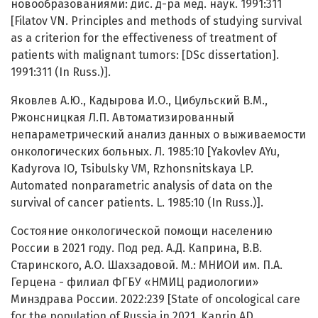
новообразованиями: дис. д-ра мед. наук. 1991:311
[Filatov VN. Principles and methods of studying survival
as a criterion for the effectiveness of treatment of
patients with malignant tumors: [DSc dissertation].
1991:311 (In Russ.)].
Яковлев А.Ю., Кадырова И.О., Цибульский В.М.,
Ржонсницкая Л.П. Автоматизированный
непараметрический анализ данных о выживаемости
онкологических больных. Л. 1985:10 [Yakovlev AYu,
Kadyrova IO, Tsibulsky VM, Rzhonsnitskaya LP.
Automated nonparametric analysis of data on the
survival of cancer patients. L. 1985:10 (In Russ.)].
Состояние онкологической помощи населению
России в 2021 году. Под ред. А.Д. Каприна, В.В.
Старинского, А.О. Шахзадовой. М.: МНИОИ им. П.А.
Герцена - филиал ФГБУ «НМИЦ радиологии»
Минздрава России. 2022:239 [State of oncological care
for the population of Russia in 2021. Kaprin AD,