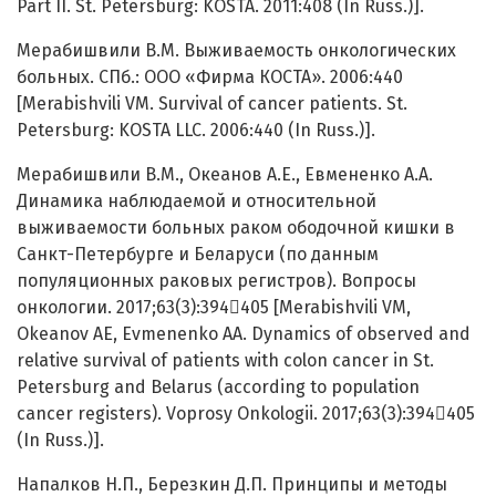
Part II. St. Petersburg: KOSTA. 2011:408 (In Russ.)].
Мерабишвили В.М. Выживаемость онкологических
больных. СПб.: ООО «Фирма КОСТА». 2006:440
[Merabishvili VM. Survival of cancer patients. St.
Petersburg: KOSTA LLC. 2006:440 (In Russ.)].
Мерабишвили В.М., Океанов А.Е., Евмененко А.А.
Динамика наблюдаемой и относительной
выживаемости больных раком ободочной кишки в
Санкт-Петербурге и Беларуси (по данным
популяционных раковых регистров). Вопросы
онкологии. 2017;63(3):394405 [Merabishvili VM,
Okeanov AE, Evmenenko AA. Dynamics of observed and
relative survival of patients with colon cancer in St.
Petersburg and Belarus (according to population
cancer registers). Voprosy Onkologii. 2017;63(3):394405
(In Russ.)].
Напалков Н.П., Березкин Д.П. Принципы и методы