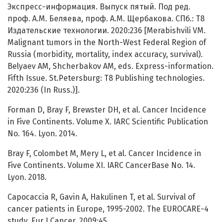
Экспресс-информация. Выпуск пятый. Под ред.
проф. А.М. Беляева, проф. А.М. Щербакова. СПб.: Т8
Издательские технологии. 2020:236 [Merabishvili VM.
Malignant tumors in the North-West Federal Region of
Russia (morbidity, mortality, index accuracy, survival).
Belyaev AM, Shcherbakov AM, eds. Express-information.
Fifth Issue. St.Petersburg: T8 Publishing technologies.
2020:236 (In Russ.)].
Forman D, Bray F, Brewster DH, et al. Cancer Incidence
in Five Continents. Volume X. IARC Scientific Publication
No. 164. Lyon. 2014.
Bray F, Colombet M, Mery L, et al. Cancer Incidence in
Five Continents. Volume XI. IARC CancerBase No. 14.
Lyon. 2018.
Capocaccia R, Gavin A, Hakulinen T, et al. Survival of
cancer patients in Europe, 1995-2002. The EUROCARE-4
study. Eur J Cancer. 2009;45.