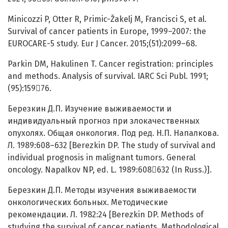
Minicozzi P, Otter R, Primic-Žakelj M, Francisci S, et al.
Survival of cancer patients in Europe, 1999–2007: the
EUROCARE-5 study. Eur J Cancer. 2015;(51):2099–68.
Parkin DM, Hakulinen T. Cancer registration: principles
and methods. Analysis of survival. IARC Sci Publ. 1991;
(95):15976.
Березкин Д.П. Изучение выживаемости и
индивидуальный прогноз при злокачественных
опухолях. Общая онкология. Под ред. Н.П. Напалкова.
Л. 1989:608–632 [Berezkin DP. The study of survival and
individual prognosis in malignant tumors. General
oncology. Napalkov NP, ed. L. 1989:608632 (In Russ.)].
Березкин Д.П. Методы изучения выживаемости
онкологических больных. Методические
рекомендации. Л. 1982:24 [Berezkin DP. Methods of
studying the survival of cancer patients. Methodological