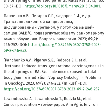
the offspring of irradiated parents. Mutat Res. 2013; 753:
50-67.-DOI:
https://doi.org/10.1016/j.mrrev.2013.04.001
.
Панченко А.В., Пигарев С.Е., Федорос Е.И., и др.
Трансгенерационный канцерогенез,
индуцированный уретаном, у потомков мышей-
самцов BALB/C, подвергнутых общему равномерному
гамма-облучению. Вопросы онкологии. 2023; 69(2):
246-252.-DOI:
https://doi.org/10.37469/0507-3758-2023-
69-2-246-252
.
[Panchenko A.V., Pigarev S.E., Fedoros E.I., et al.
Urethane-induced trans-generational carcinogenesis in
the offsprings of BALB/c male mice exposed to total
body gamma irradiation. Voprosy Onkologii = Problems
in Oncology. 2023; 69(2): 246-252. (In Rus)].-DOI:
https://doi.org/10.37469/0507-3758-2023-69-2-246-252
.
Lewandowska A., Lewandowski T., Rudzki M., et al.
Cancer prevention – review paper. Ann Agric Environ