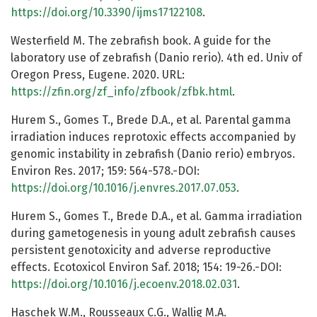
https://doi.org/10.3390/ijms17122108
.
Westerfield M. The zebrafish book. A guide for the
laboratory use of zebrafish (Danio rerio). 4th ed. Univ of
Oregon Press, Eugene. 2020. URL:
https://zfin.org/zf_info/zfbook/zfbk.html
.
Hurem S., Gomes T., Brede D.A., et al. Parental gamma
irradiation induces reprotoxic effects accompanied by
genomic instability in zebrafish (Danio rerio) embryos.
Environ Res. 2017; 159: 564-578.-DOI:
https://doi.org/10.1016/j.envres.2017.07.053
.
Hurem S., Gomes T., Brede D.A., et al. Gamma irradiation
during gametogenesis in young adult zebrafish causes
persistent genotoxicity and adverse reproductive
effects. Ecotoxicol Environ Saf. 2018; 154: 19-26.-DOI:
https://doi.org/10.1016/j.ecoenv.2018.02.031
.
Haschek W.M., Rousseaux C.G., Wallig M.A.