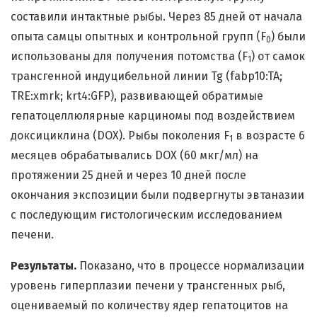
составили интактные рыбы. Через 85 дней от начала
опыта самцы опытных и контрольной групп (F
) были
0
использованы для получения потомства (F
) от самок
1
трансгенной индуцибельной линии Tg (fabp10:TA;
TRE:xmrk; krt4:GFP), развивающей обратимые
гепатоцеллюлярные карциномы под воздействием
доксициклина (DOX). Рыбы поколения F
в возрасте 6
1
месяцев обрабатывались DOX (60 мкг/мл) на
протяжении 25 дней и через 10 дней после
окончания экспозиции были подвергнуты эвтаназии
с последующим гистологическим исследованием
печени.
Результаты.
Показано, что в процессе нормализации
уровень гиперплазии печени у трансгенных рыб,
оцениваемый по количеству ядер гепатоцитов на