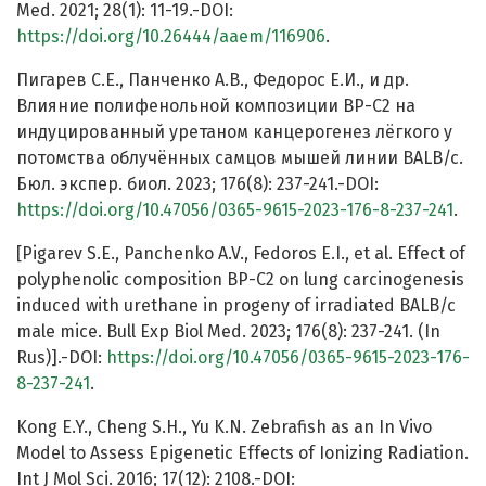
Med. 2021; 28(1): 11-19.-DOI:
https://doi.org/10.26444/aaem/116906
.
Пигарев С.Е., Панченко А.В., Федорос Е.И., и др.
Влияние полифенольной композиции BP-C2 на
индуцированный уретаном канцерогенез лёгкого у
потомства облучённых самцов мышей линии BALB/c.
Бюл. экспер. биол. 2023; 176(8): 237-241.-DOI:
https://doi.org/10.47056/0365-9615-2023-176-8-237-241
.
[Pigarev S.E., Panchenko A.V., Fedoros E.I., et al. Effect of
polyphenolic composition BP-C2 on lung carcinogenesis
induced with urethane in progeny of irradiated BALB/c
male mice. Bull Exp Biol Med. 2023; 176(8): 237-241. (In
Rus)].-DOI:
https://doi.org/10.47056/0365-9615-2023-176-
8-237-241
.
Kong E.Y., Cheng S.H., Yu K.N. Zebrafish as an In Vivo
Model to Assess Epigenetic Effects of Ionizing Radiation.
Int J Mol Sci. 2016; 17(12): 2108.-DOI: