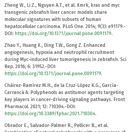
Zheng W., Li Z., Nguyen A.T., et al. Xmrk, kras and myc
transgenic zebrafish liver cancer models share
molecular signatures with subsets of human
hepatocellular carcinoma. PLoS One. 2014; 9(3): e91179.-
DOI:
https://doi.org/10.1371/journal.pone.0091179
.
Zhao Y., Huang X., Ding T.W., Gong Z. Enhanced
angiogenesis, hypoxia and neutrophil recruitment
during Myc-induced liver tumorigenesis in zebrafish. Sci
Rep. 2016; 6: 31952.-DOI:
https://doi.org/10.1371/journal.pone.0091179
.
Cháirez-Ramírez M.H., de la Cruz-López K.G., García-
Carrancá A. Polyphenols as antitumor agents targeting
key players in cancer-driving signaling pathways. Front
Pharmacol. 2021; 12: 710304.-DOI:
https://doi.org/10.3389/fphar.2021.710304
.
Obrador E., Salvador-Palmer R., Pellicer B., et al.