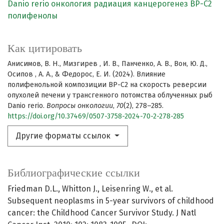
Danio rerio
онкология
радиация
канцерогенез
BP-C2
полифенолы
Как цитировать
Анисимов, В. Н., Мизгирев , И. В., Панченко, А. В., Вон, Ю. Д.,
Осипов , А. А., & Федорос, Е. И. (2024). Влияние
полифенольной композиции BP-C2 на скорость реверсии
опухолей печени у трансгенного потомства облученных рыб
Danio rerio.
Вопросы онкологии
,
70
(2), 278–285.
https://doi.org/10.37469/0507-3758-2024-70-2-278-285
Другие форматы ссылок
Библиографические ссылки
Friedman D.L., Whitton J., Leisenring W., et al.
Subsequent neoplasms in 5-year survivors of childhood
cancer: the Childhood Cancer Survivor Study. J Natl