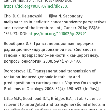
Cancer Inst. 2010; 102: 1083-1095.-DOI:
https://doi.org/10.1093/jnci/djq238
.
Choi D.K., Helenowski I., Hijiya N. Secondary
malignancies in pediatric cancer survivors: perspectives
and review of the literature. Int J Cancer. 2014; 135(8):
1764-73.-DOI:
https://doi.org/10.1002/ijc.28991
.
Воробцова И.Е. Трансгенерационная передача
радиационно-индуцированной нестабильности
генома и предрасположенности к канцерогенезу.
Вопросы онкологии. 2008; 54(4): 490-493.
[Vorobtsova I.E. Transgenerational transmission of
radiation-induced genomic instability and
predisposition to carcinogenesis. Voprosy Onkologii =
Problems in Oncology. 2008; 54(4): 490-493. (In Rus)].
Little M.P., Goodhead D.T., Bridges B.A., et al. Evidence
relevant to untargeted and transgenerational effects in