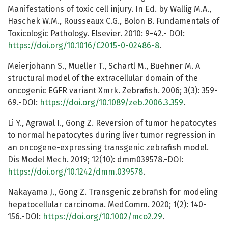
Manifestations of toxic cell injury. In Ed. by Wallig M.A.,
Haschek W.M., Rousseaux C.G., Bolon B. Fundamentals of
Toxicologic Pathology. Elsevier. 2010: 9-42.- DOI:
https://doi.org/10.1016/C2015-0-02486-8
.
Meierjohann S., Mueller T., Schartl M., Buehner M. A
structural model of the extracellular domain of the
oncogenic EGFR variant Xmrk. Zebrafish. 2006; 3(3): 359-
69.-DOI:
https://doi.org/10.1089/zeb.2006.3.359
.
Li Y., Agrawal I., Gong Z. Reversion of tumor hepatocytes
to normal hepatocytes during liver tumor regression in
an oncogene-expressing transgenic zebrafish model.
Dis Model Mech. 2019; 12(10): dmm039578.-DOI:
https://doi.org/10.1242/dmm.039578
.
Nakayama J., Gong Z. Transgenic zebrafish for modeling
hepatocellular carcinoma. MedComm. 2020; 1(2): 140-
156.-DOI:
https://doi.org/10.1002/mco2.29
.