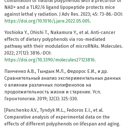
Combination of natural polyphenols with a precursor of
NAD+ and a TLR2/6 ligand lipopeptide protects mice
against lethal γ radiation. J Adv Res. 2023; 45: 73-86.-DOI:
https://doi.org/10.1016/j.jare.2022.05.005
.
Yoshioka Y., Ohishi T., Nakamura Y., et al. Anti-cancer
effects of dietary polyphenols via ros-mediated
pathway with their modulation of microRNAs. Molecules.
2022; 27(12): 3816.-DOI:
https://doi.org/10.3390/molecules27123816
.
Панченко А.В., Тындык М.Л., Федорос Е.И., и др.
Сравнительный анализ экспериментальных данных
о влиянии различных полифенолов на
продолжительность жизни и старение. Усп.
Геронтологии. 2019; 32(3): 325-330.
[Panchenko A.V., Tyndyk M.L., Fedoros E.I., et al.
Comparative analysis of experimental data on the
effects of different polyphenols on lifespan and aging.