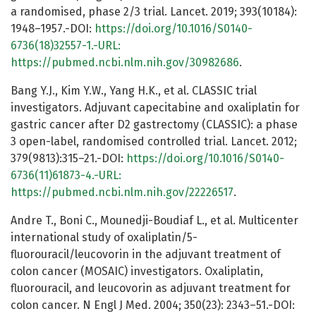
a randomised, phase 2/3 trial. Lancet. 2019; 393(10184):
1948–1957.-DOI:
https://doi.org/10.1016/S0140-
6736(18)32557-1.-URL:
https://pubmed.ncbi.nlm.nih.gov/30982686
.
Bang Y.J., Kim Y.W., Yang H.K., et al. CLASSIC trial
investigators. Adjuvant capecitabine and oxaliplatin for
gastric cancer after D2 gastrectomy (CLASSIC): a phase
3 open-label, randomised controlled trial. Lancet. 2012;
379(9813):315–21.-DOI:
https://doi.org/10.1016/S0140-
6736(11)61873-4.-URL:
https://pubmed.ncbi.nlm.nih.gov/22226517
.
Andre T., Boni C., Mounedji-Boudiaf L., et al. Multicenter
international study of oxaliplatin/5-
fluorouracil/leucovorin in the adjuvant treatment of
colon cancer (MOSAIC) investigators. Oxaliplatin,
fluorouracil, and leucovorin as adjuvant treatment for
colon cancer. N Engl J Med. 2004; 350(23): 2343–51.-DOI: