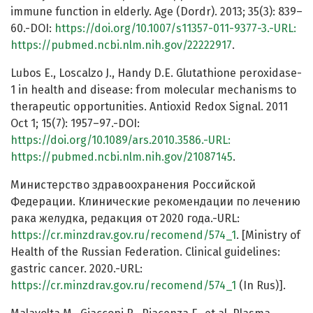
immune function in elderly. Age (Dordr). 2013; 35(3): 839–
60.-DOI:
https://doi.org/10.1007/s11357-011-9377-3.-URL:
https://pubmed.ncbi.nlm.nih.gov/22222917
.
Lubos E., Loscalzo J., Handy D.E. Glutathione peroxidase-
1 in health and disease: from molecular mechanisms to
therapeutic opportunities. Antioxid Redox Signal. 2011
Oct 1; 15(7): 1957–97.-DOI:
https://doi.org/10.1089/ars.2010.3586.-URL:
https://pubmed.ncbi.nlm.nih.gov/21087145
.
Министерство здравоохранения Российской
Федерации. Клинические рекомендации по лечению
рака желудка, редакция от 2020 года.-URL:
https://cr.minzdrav.gov.ru/recomend/574_1
. [Ministry of
Health of the Russian Federation. Clinical guidelines:
gastric cancer. 2020.-URL:
https://cr.minzdrav.gov.ru/recomend/574_1
(In Rus)].