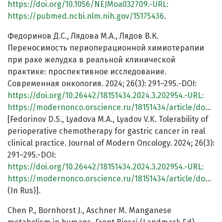
https://doi.org/10.1056/NEJMoa032709.-URL:
https://pubmed.ncbi.nlm.nih.gov/15175436
.
Федоринов Д.С., Лядова М.А., Лядов В.К.
Переносимость периоперационной химиотерапии
при раке желудка в реальной клинической
практике: проспективное исследование.
Современная онкология. 2024; 26(3): 291–295.-DOI:
https://doi.org/10.26442/18151434.2024.3.202954.-URL:
https://modernonco.orscience.ru/18151434/article/download/635383/pdf
[Fedorinov D.S., Lyadova M.A., Lyadov V.K. Tolerability of
perioperative chemotherapy for gastric cancer in real
clinical practice. Journal of Modern Oncology. 2024; 26(3):
291–295.-DOI:
https://doi.org/10.26442/18151434.2024.3.202954.-URL:
https://modernonco.orscience.ru/18151434/article/download/635383/pdf
(In Rus)].
Chen P., Bornhorst J., Aschner M. Manganese