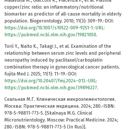
Malavolta M., Giacconi R., Piacenza F., et al. Plasma
copper/zinc ratio: an inflammatory/nutritional
biomarker as predictor of all-cause mortality in elderly
population. Biogerontology. 2010; 11(3): 309–19.-DOI:
https://doi.org/10.1007/s10522-009-9251-1.-URL:
https://pubmed.ncbi.nlm.nih.gov/19821050
.
Torii Y., Naito K., Takagi J., et al. Examination of the
relationship between serum zinc levels and peripheral
neuropathy induced by paclitaxel/carboplatin
combination therapy in gynecological cancer patients.
Fujita Med J. 2025; 11(1): 11–19.-DOI:
https://doi.org/10.20407/fmj.2024–013.-URL:
https://pubmed.ncbi.nlm.nih.gov/39896227
.
Скальная М.Г. Клиническая микроэлементология.
Москва: Практическая медицина. 2024; 280.-ISBN:
978-5-98811-773-5. [Skalnaya M.G. Clinical
Micronutrientology. Moscow: Practical Medicine. 2024;
280.-ISBN: 978-5-98811-773-5 (In Rus)].