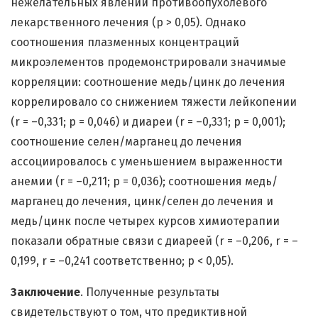
нежелательных явлений противоопухолевого
лекарственного лечения (p > 0,05). Однако
соотношения плазменных концентраций
микроэлементов продемонстрировали значимые
корреляции: соотношение медь/цинк до лечения
коррелировало со снижением тяжести лейкопении
(r = –0,331; p = 0,046) и диареи (r = –0,331; p = 0,001);
соотношение селен/марганец до лечения
ассоциировалось с уменьшением выраженности
анемии (r = –0,211; p = 0,036); соотношения медь/
марганец до лечения, цинк/селен до лечения и
медь/цинк после четырех курсов химиотерапии
показали обратные связи с диареей (r = –0,206, r = –
0,199, r = –0,241 соответственно; p < 0,05).
Заключение
. Полученные результаты
свидетельствуют о том, что предиктивной