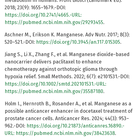
metabolism in humans. Front Biosci (Landmark Ed).
2018; 23(9): 1655–1679.-DOI:
https://doi.org/10.2741/4665.-URL:
https://pubmed.ncbi.nlm.nih.gov/29293455
.
Aschner M., Erikson K. Manganese. Adv Nutr. 2017; 8(3):
520–521.-DOI:
https://doi.org/10.3945/an.117.015305
.
Jiang S., Li X., Zhang F., et al. Manganese dioxide-based
nanocarrier delivers paclitaxel to enhance
chemotherapy against orthotopic glioma through
hypoxia relief. Small Methods. 2022; 6(7): e2101531.-DOI:
https://doi.org/10.1002/smtd.202101531.-URL:
https://pubmed.ncbi.nlm.nih.gov/35587180
.
Holm I., Hernroth B., Rosander A., et al. Manganese as a
possible anticancer enhancer in docetaxel treatment of
prostate cancer cells. Anticancer Res. 2024; 44(3): 953–
962.-DOI:
https://doi.org/10.21873/anticanres.16890.-
URL:
https://pubmed.ncbi.nlm.nih.gov/38423638
.