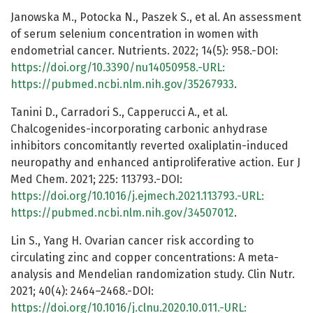
Janowska M., Potocka N., Paszek S., et al. An assessment
of serum selenium concentration in women with
endometrial cancer. Nutrients. 2022; 14(5): 958.-DOI:
https://doi.org/10.3390/nu14050958.-URL:
https://pubmed.ncbi.nlm.nih.gov/35267933
.
Tanini D., Carradori S., Capperucci A., et al.
Chalcogenides-incorporating carbonic anhydrase
inhibitors concomitantly reverted oxaliplatin-induced
neuropathy and enhanced antiproliferative action. Eur J
Med Chem. 2021; 225: 113793.-DOI:
https://doi.org/10.1016/j.ejmech.2021.113793.-URL:
https://pubmed.ncbi.nlm.nih.gov/34507012
.
Lin S., Yang H. Ovarian cancer risk according to
circulating zinc and copper concentrations: A meta-
analysis and Mendelian randomization study. Clin Nutr.
2021; 40(4): 2464–2468.-DOI:
https://doi.org/10.1016/j.clnu.2020.10.011.-URL: