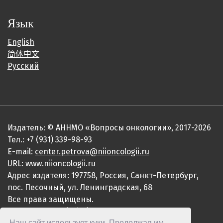
Язык
English
简体中文
Русский
Издатель: © АННМО «Вопросы онкологии», 2017-2026
Тел.: +7 (931) 339-98-93
E-mail:
center.petrova@niioncologii.ru
URL:
www.niioncologii.ru
Адрес издателя: 197758, Россия, Санкт-Петербург,
пос. Песочный, ул. Ленинградская, 68
Все права защищены.
ISSN 0507-3758 (Print)
Наш сайт использует куки. Продолжая им