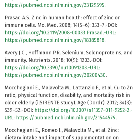
https://pubmed.ncbi.nlm.nih.gov/33129595
.
Prasad A.S. Zinc in human health: effect of zinc on
immune cells. Mol Med. 2008; 14(5–6): 353–7.-DOI:
https://doi.org/10.2119/2008-00033.Prasad.-URL:
https://pubmed.ncbi.nlm.nih.gov/18385818
.
Avery J.C., Hoffmann P.R. Selenium, Selenoproteins, and
immunity. Nutrients. 2018; 10(9): 1203.-DOI:
https://doi.org/10.3390/nu10091203.-URL:
https://pubmed.ncbi.nlm.nih.gov/30200430
.
Mocchegiani E., Malavolta M., Lattanzio F., et al. Cu to Zn
ratio, physical function, disability, and mortality risk in
older elderly (ilSIRENTE study). Age (Dordr). 2012; 34(3):
539–52.-DOI:
https://doi.org/10.1007/s11357-011-9252-2.-
URL:
https://pubmed.ncbi.nlm.nih.gov/21544579
.
Mocchegiani E., Romeo J., Malavolta M., et al. Zinc:
dietary intake and impact of supplementation on