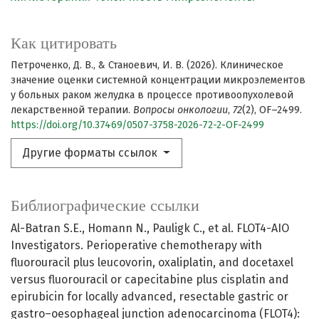
Как цитировать
Петроченко, Д. В., & Станоевич, И. В. (2026). Клиническое
значение оценки системной концентрации микроэлементов
у больных раком желудка в процессе противоопухолевой
лекарственной терапии.
Вопросы онкологии
,
72
(2), OF–2499.
https://doi.org/10.37469/0507-3758-2026-72-2-OF-2499
Другие форматы ссылок
Библиографические ссылки
Al-Batran S.E., Homann N., Pauligk C., et al. FLOT4-AIO
Investigators. Perioperative chemotherapy with
fluorouracil plus leucovorin, oxaliplatin, and docetaxel
versus fluorouracil or capecitabine plus cisplatin and
epirubicin for locally advanced, resectable gastric or
gastro–oesophageal junction adenocarcinoma (FLOT4):