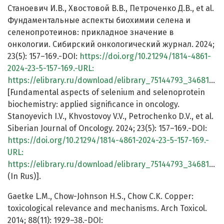
Станоевич И.В., Хвостовой В.В., Петроченко Д.В., et al.
Фундаментальные аспекты биохимии селена и
селенопротеинов: прикладное значение в
онкологии. Сибирский онкологический журнал. 2024;
23(5): 157–169.-DOI:
https://doi.org/10.21294/1814-4861-
2024-23-5-157-169.-URL:
https://elibrary.ru/download/elibrary_75144793_34681832.pdf
[Fundamental aspects of selenium and selenoprotein
biochemistry: applied significance in oncology.
Stanoyevich I.V., Khvostovoy V.V., Petrochenko D.V., et al.
Siberian Journal of Oncology. 2024; 23(5): 157–169.-DOI:
https://doi.org/10.21294/1814-4861-2024-23-5-157-169.-
URL:
https://elibrary.ru/download/elibrary_75144793_34681832.pdf
(In Rus)].
Gaetke L.M., Chow-Johnson H.S., Chow C.K. Copper:
toxicological relevance and mechanisms. Arch Toxicol.
2014; 88(11): 1929–38.-DOI: