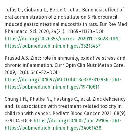
Tefas C., Ciobanu L., Berce C., et al. Beneficial effect of
oral administration of zinc sulfate on 5-fluorouracil-
induced gastrointestinal mucositis in rats. Eur Rev Med
Pharmacol Sci. 2020; 24(21): 11365–11373.-DOI:
https://doi.org/10.26355/eurrev_202011_23628.-URL:
https://pubmed.ncbi.nlm.nih.gov/33215457
.
Prasad A.S. Zinc: role in immunity, oxidative stress and
chronic inflammation. Curr Opin Clin Nutr Metab Care.
2009; 12(6): 646–52.-DOI:
https://doi.org/10.1097/MCO.0b013e3283312956.-URL:
https://pubmed.ncbi.nlm.nih.gov/19710611
.
Chung J.H., Phalke N., Hastings C., et al. Zinc deficiency
and its association with treatment-related toxicity in
children with cancer. Pediatr Blood Cancer. 2021; 68(9):
e29104.-DOI:
https://doi.org/10.1002/pbc.29104.-URL:
https://pubmed.ncbi.nlm.nih.gov/34061438
.