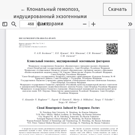
Вернуться к Подробностям о статье
←
Клональный гемопоэз,
Скачать
индуцированный экзогенными
факторами