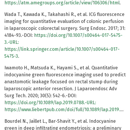
https://atm.amegroups.org/article/view/106306/html
.
Wada T., Kawada K., Takahashi R., et al. ICG fluorescence
imaging for quantitative evaluation of colonic perfusion
in laparoscopic colorectal surgery. Surg Endosc. 2017; 31:
4184-93.-DOI:
https://doi.org/10.1007/s00464-017-5475-
3.-URL:
https://link.springer.com/article/10.1007/s00464-017-
5475-3
.
Iwamoto H., Matsuda K., Hayami S., et al. Quantitative
indocyanine green fluorescence imaging used to predict
anastomotic leakage focused on rectal stump during
laparoscopic anterior resection. J Laparoendosc Adv
Surg Tech. 2020; 30(5): 542-6.-DOI:
https://doi.org/10.1089/lap.2019.0788.-URL:
https://www.liebertpub.com/doi/full/10.1089/lap.2019.0788
Bourdel N., Jaillet L., Bar‑Shavit Y., et al. Indocyanine
green in deep infiltrating endometriosis: a preliminary