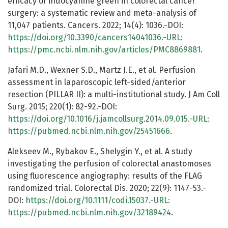
efficacy of indocyanine green in colorectal cancer
surgery: a systematic review and meta-analysis of
11,047 patients. Cancers. 2022; 14(4): 1036.-DOI:
https://doi.org/10.3390/cancers14041036.-URL:
https://pmc.ncbi.nlm.nih.gov/articles/PMC8869881
.
Jafari M.D., Wexner S.D., Martz J.E., et al. Perfusion
assessment in laparoscopic left-sided/anterior
resection (PILLAR II): a multi-institutional study. J Am Coll
Surg. 2015; 220(1): 82-92.-DOI:
https://doi.org/10.1016/j.jamcollsurg.2014.09.015.-URL:
https://pubmed.ncbi.nlm.nih.gov/25451666
.
Alekseev M., Rybakov E., Shelygin Y., et al. A study
investigating the perfusion of colorectal anastomoses
using fluorescence angiography: results of the FLAG
randomized trial. Colorectal Dis. 2020; 22(9): 1147-53.-
DOI:
https://doi.org/10.1111/codi.15037.-URL:
https://pubmed.ncbi.nlm.nih.gov/32189424
.