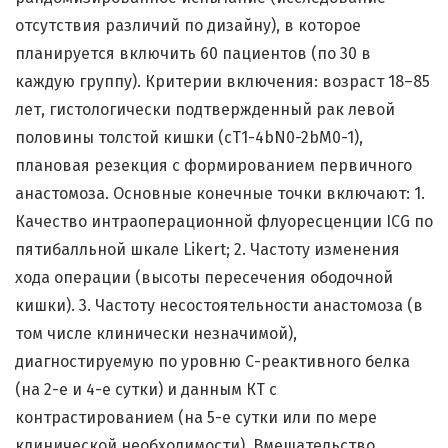
отсутствия различий по дизайну), в которое
планируется включить 60 пациентов (по 30 в
каждую группу). Критерии включения: возраст 18–85
лет, гистологически подтвержденный рак левой
половины толстой кишки (cT1-4bN0-2bM0-1),
плановая резекция с формированием первичного
анастомоза. Основные конечные точки включают: 1.
Качество интраоперационной флуоресценции ICG по
пятибалльной шкале Likert; 2. Частоту изменения
хода операции (высоты пересечения ободочной
кишки). 3. Частоту несостоятельности анастомоза (в
том числе клинически незначимой),
диагностируемую по уровню С-реактивного белка
(на 2-е и 4-е сутки) и данным КТ с
контрастированием (на 5-е сутки или по мере
клинической необходимости). Вмешательство