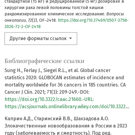
стандартной (15 мг) и редуцированной (5 мг) дозировке в
хирургии рака левой половины толстой кишки:
рандомизированное клиническое исследование.
Вопросы
онкологии
,
72
(2), OF–2418.
https://doi.org/10.37469/0507-3758-
2026-72-2-OF-2418
Другие форматы ссылок
Библиографические ссылки
Sung H., Ferlay J., Siegel R.L., et al. Global cancer
statistics 2020: GLOBOCAN estimates of incidence and
mortality worldwide for 36 cancers in 185 countries. CA
Cancer J Clin. 2021; 71(3): 209-249.-DOI:
https://doi.org/10.3322/caac.21660.-URL:
https://acsjournals.onlinelibrary.wiley.com/doi/10.3322/caac.21660
Каприн А.Д., Старинский В.В., Шахзадова А.О.
Злокачественные новообразования в России в 2023
году (заболеваемость и смертность). Под ред.