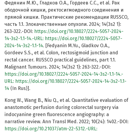
Федянин М.Ю., Гладков О.А., Гордеев С.С., et al. Рак
ободочной кишки, ректосигмоидного соединения и
прямой кишки. Практические рекомендации RUSSCO,
часть 1.1. Злокачественные опухоли. 2024; 14(3s2 1):
263-322.-DOI:
https://doi.org/10.18027/2224-5057-2024-
14-3s2-1.1-14.-URL:
https://doi.org/10.18027/2224-5057-
2024-14-3s2-1.1-14
. [Fedyanin M.Yu., Gladkov O.A.,
Gordeev S.S., et al. Colon, rectosigmoid junction and
rectal cancer. RUSSCO practical guidelines, part 1.1.
Malignant Tumours. 2024; 14(3s2 1): 263-322.-DOI:
https://doi.org/10.18027/2224-5057-2024-14-3s2-1.1-14.-
URL:
https://doi.org/10.18027/2224-5057-2024-14-3s2-1.1-
14
(In Rus)].
Kong W., Wang B., Niu Q., et al. Quantitative evaluation of
anastomotic perfusion during colorectal surgery via
indocyanine green fluorescence angiography: a
narrative review. Ann Transl Med. 2022; 10(24): 1402.-DOI:
https://doi.org/10.21037/atm-22-5312.-URL: