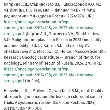
Каприна А.Д., Старинского В.В., Шахзадовой А.О. М.:
МНИОИ им. П.А. Герцена — филиал ФГБУ «НМИЦ
радиологии» Минздрава России. 2024: 276.-URL:
https://oncology-association.ru/wp-
content/uploads/2024/08/zis-2023-elektronnaya-
versiya.pdf
. [Kaprin A.D., Starinskiy V.V., Shakhzadova
A.O. Malignant neoplasms in Russia in 2023 (morbidity
and mortality). Ed. by Kaprin A.D., Starinskiy V.V.,
Shakhzadova A.O. Moscow: P.A. Herzen Moscow Scientific
Research Oncological Institute — Branch of NMRC for
Radiology, Ministry of Health of Russia. 2024: 276.-URL:
https://oncology-association.ru/wp-
content/uploads/2024/08/zis-2023-elektronnaya-
versiya.pdf
(In Rus)].
Heuvelings D.J., Mollema O., van Kuijk S.M., et al. Quality
of reporting on anastomotic leaks in colorectal cancer
trials: A systematic review. Dis Colon Rectum. 2024;
67(11): 1383-401.-DOI: