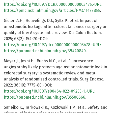
https://doi.org/10.1097/DCR.0000000000003475.-URL:
https://pmc.ncbi.nlm.nih.gov/articles/PMC11477855
.
Gielen A.H., Heuvelings D.J., Sylla P., et al. Impact of
anastomotic leakage after colorectal cancer surgery on
quality of life: A systematic review. Dis Colon Rectum.
2025; 68(2): 154-70.-DOI:
https://doi.org/10.1097/dcr.0000000000003478.-URL:
https://pubmed.ncbi.nlm.nih.gov/39440840
.
Meyer J., Joshi H., Buchs N.C., et al. Fluorescence
angiography likely protects against anastomotic leak in
colorectal surgery: a systematic review and meta-
analysis of randomised controlled trials. Surg Endosc.
2022; 36(10): 7775-80.-DOI:
https://doi.org/10.1007/s00464-022-09255-1.-URL:
https://pubmed.ncbi.nlm.nih.gov/35508666
.
Safiejko K., Tarkowski R., Kozlowski T.P., et al. Safety and