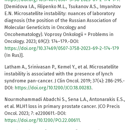
[Demidova I.A., Filipenko M.L., Tsukanov A.S., Imyanitov
E.N. Microsatellite instability: nuances of laboratory
diagnosis (the position of the Russian Association of
Molecular Geneticists in Oncology and
Oncohematology). Voprosy Onkologii = Problems in
Oncology. 2023; 69(2): 174–179.-DOI:
https://doi.org/10.37469/0507-3758-2023-69-2-174-179
(In Rus)].
Latham A., Srinivasan P., Kemel Y., et al. Microsatellite
instability is associated with the presence of lynch
syndrome pan-cancer. J Clin Oncol. 2019; 37(4): 286-295.-
DOI:
https://doi.org/10.1200/JCO.18.00283
.
Nourmohammadi Abadchi S., Sena L.A., Antonarakis E.S.,
et al. MLH1 loss in primary prostate cancer. JCO Precis
Oncol. 2023; 7: e2200611.-DOI:
https://doi.org/10.1200/PO.22.00611
.