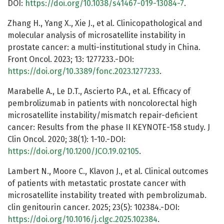
DOI:
https://doi.org/10.1038/s41467-019-13084-7
.
Zhang H., Yang X., Xie J., et al. Clinicopathological and
molecular analysis of microsatellite instability in
prostate cancer: a multi-institutional study in China.
Front Oncol. 2023; 13: 1277233.-DOI:
https://doi.org/10.3389/fonc.2023.1277233
.
Marabelle A., Le D.T., Ascierto P.A., et al. Efficacy of
pembrolizumab in patients with noncolorectal high
microsatellite instability/mismatch repair-deficient
cancer: Results from the phase II KEYNOTE-158 study. J
Clin Oncol. 2020; 38(1): 1-10.-DOI:
https://doi.org/10.1200/JCO.19.02105
.
Lambert N., Moore C., Klavon J., et al. Clinical outcomes
of patients with metastatic prostate cancer with
microsatellite instability treated with pembrolizumab.
clin genitourin cancer. 2025; 23(5): 102384.-DOI:
https://doi.org/10.1016/j.clgc.2025.102384
.