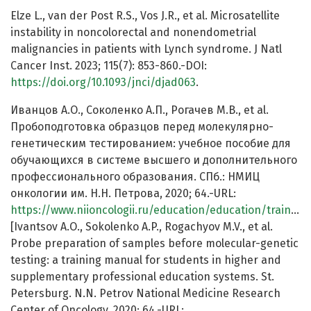
Elze L., van der Post R.S., Vos J.R., et al. Microsatellite
instability in noncolorectal and nonendometrial
malignancies in patients with Lynch syndrome. J Natl
Cancer Inst. 2023; 115(7): 853-860.-DOI:
https://doi.org/10.1093/jnci/djad063
.
Иванцов А.О., Соколенко А.П., Рогачев М.В., et al.
Пробоподготовка образцов перед молекулярно-
генетическим тестированием: учебное пособие для
обучающихся в системе высшего и дополнительного
профессионального образования. СПб.: НМИЦ
онкологии им. Н.Н. Петрова, 2020; 64.-URL:
https://www.niioncologii.ru/education/education/training/training_manuals/.pdf
[Ivantsov A.O., Sokolenko A.P., Rogachyov M.V., et al.
Probe preparation of samples before molecular-genetic
testing: a training manual for students in higher and
supplementary professional education systems. St.
Petersburg. N.N. Petrov National Medicine Research
Center of Oncology. 2020; 64.-URL: