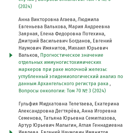
(2024)
Анна Викторовна Агаева, Людмила
Евгеньева Валькова, Мария Андреевна
Заярная, Елена Федоровна Потехина,
Дмитрий Васильевич Богданов, Евгений
Наумович Имянитов, Михаил Юрьевич
Вальков,
Прогностическое значение
отдельных иммуногистохимических
маркеров при раке молочной железы:
углубленный эпидемиологический анализ по
данным Архангельского регистра рака
,
Вопросы онкологии: Том 70 № 3 (2024)
Гульфия Мидхатовна Телетаева, Екатерина
Александровна Дегтярёва, Анна Игоревна
Семенова, Татьяна Юрьевна Семиглазова,
Артур Юрьевич Малыгин, Аглая Геннадиевна
Иевлева, Евгений Наумович Имянитов ,