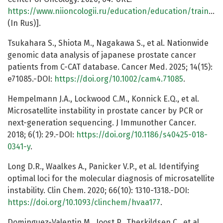
https://www.niioncologii.ru/education/education/training/training_manuals/.pdf
(In Rus)].
Tsukahara S., Shiota M., Nagakawa S., et al. Nationwide
genomic data analysis of japanese prostate cancer
patients from C-CAT database. Cancer Med. 2025; 14(15):
e71085.-DOI:
https://doi.org/10.1002/cam4.71085
.
Hempelmann J.A., Lockwood C.M., Konnick E.Q., et al.
Microsatellite instability in prostate cancer by PCR or
next-generation sequencing. J Immunother Cancer.
2018; 6(1): 29.-DOI:
https://doi.org/10.1186/s40425-018-
0341-y
.
Long D.R., Waalkes A., Panicker V.P., et al. Identifying
optimal loci for the molecular diagnosis of microsatellite
instability. Clin Chem. 2020; 66(10): 1310-1318.-DOI:
https://doi.org/10.1093/clinchem/hvaa177
.
Dominguez-Valentin M., Joost P., Therkildsen C., et al.