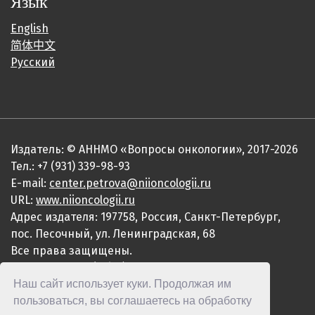
Язык
English
简体中文
Русский
Издатель: © АННМО «Вопросы онкологии», 2017-2026
Тел.: +7 (931) 339-98-93
E-mail:
center.petrova@niioncologii.ru
URL:
www.niioncologii.ru
Адрес издателя: 197758, Россия, Санкт-Петербург,
пос. Песочный, ул. Ленинградская, 68
Все права защищены.
ISSN 0507-3758 (Print)
Наш сайт использует куки. Продолжая им
ISSN 2949-4915 (Online)
пользоваться, вы соглашаетесь на обработку