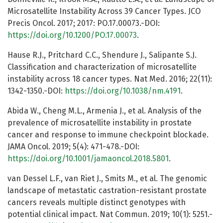
Microsatellite Instability Across 39 Cancer Types. JCO
Precis Oncol. 2017; 2017: PO.17.00073.-DOI:
https://doi.org/10.1200/PO.17.00073
.
Hause R.J., Pritchard C.C., Shendure J., Salipante S.J.
Classification and characterization of microsatellite
instability across 18 cancer types. Nat Med. 2016; 22(11):
1342-1350.-DOI:
https://doi.org/10.1038/nm.4191
.
Abida W., Cheng M.L., Armenia J., et al. Analysis of the
prevalence of microsatellite instability in prostate
cancer and response to immune checkpoint blockade.
JAMA Oncol. 2019; 5(4): 471-478.-DOI:
https://doi.org/10.1001/jamaoncol.2018.5801
.
van Dessel L.F., van Riet J., Smits M., et al. The genomic
landscape of metastatic castration-resistant prostate
cancers reveals multiple distinct genotypes with
potential clinical impact. Nat Commun. 2019; 10(1): 5251.-