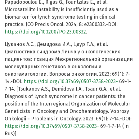
Papadopoulou E., Rigas G., Fountzilas E., et al.
Microsatellite instability is insufficiently used as a
biomarker for lynch syndrome testing in clinical
practice. JCO Precis Oncol. 2024; 8: e2300332.-DOI:
https://doi.org/10.1200/PO.23.00332
.
Цуканов А.С., Демидова И.А., Цаур Г.А., et al.
Диагностика синдрома Линча у онкологических
пациентов: позиция Межрегиональной организации
молекулярных генетиков в онкологии и
онкогематологии. Вопросы онкологии. 2023; 69(1): 7-
14.-DOI:
https://doi.org/10.37469/0507-3758-2023-
69-1-
7-14. [Tsukanov A.S., Demidova I.A., Tsaur G.A., et al.
Diagnosis of Lynch syndrome in cancer patients: the
position of the Interregional Organization of Molecular
Geneticists in Oncology and Oncohematology. Voprosy
Onkologii = Problems in Oncology. 2023; 69(1): 7-14.-DOI:
https://doi.org/10.37469/0507-3758-2023-
69-1-7-14 (In
Rus)].