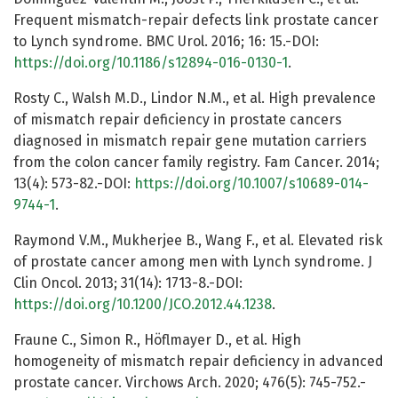
Frequent mismatch-repair defects link prostate cancer
to Lynch syndrome. BMC Urol. 2016; 16: 15.-DOI:
https://doi.org/10.1186/s12894-016-0130-1
.
Rosty C., Walsh M.D., Lindor N.M., et al. High prevalence
of mismatch repair deficiency in prostate cancers
diagnosed in mismatch repair gene mutation carriers
from the colon cancer family registry. Fam Cancer. 2014;
13(4): 573-82.-DOI:
https://doi.org/10.1007/s10689-014-
9744-1
.
Raymond V.M., Mukherjee B., Wang F., et al. Elevated risk
of prostate cancer among men with Lynch syndrome. J
Clin Oncol. 2013; 31(14): 1713-8.-DOI:
https://doi.org/10.1200/JCO.2012.44.1238
.
Fraune C., Simon R., Höflmayer D., et al. High
homogeneity of mismatch repair deficiency in advanced
prostate cancer. Virchows Arch. 2020; 476(5): 745-752.-