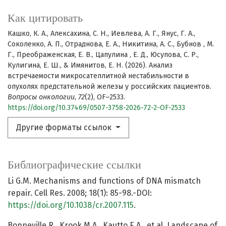
Как цитировать
Кашко, К. А., Алексахина, С. Н., Иевлева, А. Г., Янус, Г. А.,
Соколенко, А. П., Отраднова, Е. А., Никитина, А. С., Бубнов , М.
Г., Преображенская, Е. В., Цапулина , Е. Д., Юсупова, С. Р.,
Кулигина, Е. Ш., & Имянитов, Е. Н. (2026). Анализ
встречаемости микросателлитной нестабильности в
опухолях предстательной железы у российских пациентов.
Вопросы онкологии
,
72
(2), OF–2533.
https://doi.org/10.37469/0507-3758-2026-72-2-OF-2533
Другие форматы ссылок
Библиографические ссылки
Li G.M. Mechanisms and functions of DNA mismatch
repair. Cell Res. 2008; 18(1): 85-98.-DOI:
https://doi.org/10.1038/cr.2007.115
.
Bonneville R., Krook M.A., Kautto E.A., et al. Landscape of