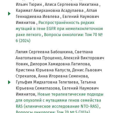
Ильич Тюрин , Алиса Сергеевна Никитина ,
Каримат Амирхановна Асадулаева , Аглая
Геннадиевна Иевлева , Евгений Наумович
Имянитов ,
Распространённость редких
мутаций в гене EGFR при немелкоклеточном
раке легкого
,
Вопросы онкологии: Том 70 №
6 (2024)
Лилия Сергеевна Бабошкина, Светлана
Анатольевна Проценко, Алексей Викторович
Новик, Дилором Хамидовна Латипова,
Кристина Юрьевна Капуста, Денис Львович
Стрекалов, Анна Игоревна Семенова,
Гульфия Мидхатовна Телетаева, Татьяна
Юрьевна Семиглазова, Евгений Наумович
Имянитов,
Новые терапевтические подходы
для опухолей с мутациями генов семейства
RAS (клиническое исследование NТО-RAS)
,
Вопросы онкологии: Том 70 № 5 (2024)