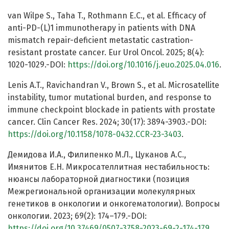
van Wilpe S., Taha T., Rothmann E.C., et al. Efficacy of
anti-PD-(L)1 immunotherapy in patients with DNA
mismatch repair-deficient metastatic castration-
resistant prostate cancer. Eur Urol Oncol. 2025; 8(4):
1020-1029.-DOI:
https://doi.org/10.1016/j.euo.2025.04.016
.
Lenis A.T., Ravichandran V., Brown S., et al. Microsatellite
instability, tumor mutational burden, and response to
immune checkpoint blockade in patients with prostate
cancer. Clin Cancer Res. 2024; 30(17): 3894-3903.-DOI:
https://doi.org/10.1158/1078-0432.CCR-23-3403
.
Демидова И.А., Филипенко М.Л., Цуканов А.С.,
Имянитов Е.Н. Микросателлитная нестабильность:
нюансы лабораторной диагностики (позиция
Межрегиональной организации молекулярных
генетиков в онкологии и онкогематологии). Вопросы
онкологии. 2023; 69(2): 174–179.-DOI:
https://doi.org/10.37469/0507-3758-2023-69-2-174-179
.