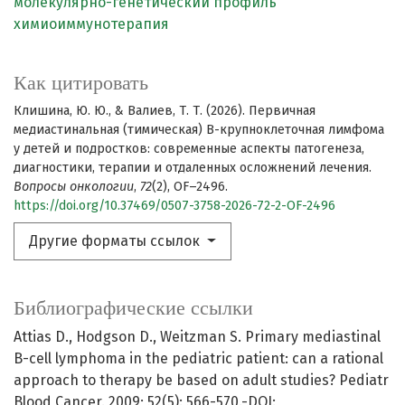
молекулярно-генетический профиль
химиоиммунотерапия
Как цитировать
Клишина, Ю. Ю., & Валиев, Т. Т. (2026). Первичная
медиастинальная (тимическая) B-крупноклеточная лимфома
у детей и подростков: современные аспекты патогенеза,
диагностики, терапии и отдаленных осложнений лечения.
Вопросы онкологии
,
72
(2), OF–2496.
https://doi.org/10.37469/0507-3758-2026-72-2-OF-2496
Другие форматы ссылок
Библиографические ссылки
Attias D., Hodgson D., Weitzman S. Primary mediastinal
B-cell lymphoma in the pediatric patient: can a rational
approach to therapy be based on adult studies? Pediatr
Blood Cancer. 2009; 52(5): 566-570.-DOI: