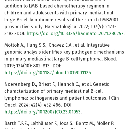
addition to LMB-based chemotherapy regimen in
children and adolescents with primary mediastinal
large B-cell lymphoma: results of the French LMB2001
prospective study. Haematologica. 2022; 107(9): 2173-
2182.-DOI:
https://doi.org/10.3324/haematol.2021.280257
.
Mottok A., Hung S.S., Chavez E.A., et al. Integrative
genomic analysis identifies key pathogenic mechanisms
in primary mediastinal large B-cell lymphoma. Blood.
2019; 134(10): 802-813.-DOI:
https://doi.org/10.1182/blood.2019001126
.
Noerenberg D., Briest F., Hennch C., et al. Genetic
characterization of primary mediastinal B-cell
lymphoma: pathogenesis and patient outcomes. J Clin
Oncol. 2024; 42(4): 452-466.-DOI:
https://doi.org/10.1200/JCO.23.01053
.
Barth T.F.E., Leithäuser F., Joos S., Bentz M., Möller P.