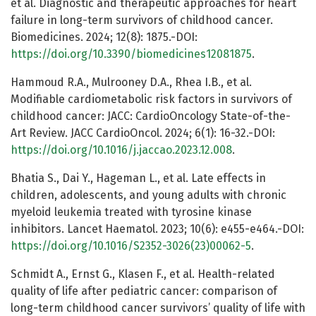
et al. Diagnostic and therapeutic approaches for heart
failure in long-term survivors of childhood cancer.
Biomedicines. 2024; 12(8): 1875.-DOI:
https://doi.org/10.3390/biomedicines12081875
.
Hammoud R.A., Mulrooney D.A., Rhea I.B., et al.
Modifiable cardiometabolic risk factors in survivors of
childhood cancer: JACC: CardioOncology State-of-the-
Art Review. JACC CardioOncol. 2024; 6(1): 16-32.-DOI:
https://doi.org/10.1016/j.jaccao.2023.12.008
.
Bhatia S., Dai Y., Hageman L., et al. Late effects in
children, adolescents, and young adults with chronic
myeloid leukemia treated with tyrosine kinase
inhibitors. Lancet Haematol. 2023; 10(6): e455-e464.-DOI:
https://doi.org/10.1016/S2352-3026(23)00062-5
.
Schmidt A., Ernst G., Klasen F., et al. Health-related
quality of life after pediatric cancer: comparison of
long-term childhood cancer survivors’ quality of life with