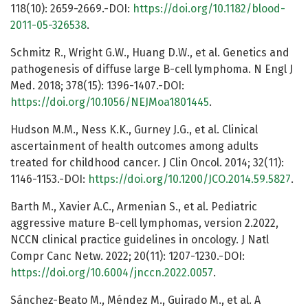
118(10): 2659-2669.-DOI:
https://doi.org/10.1182/blood-
2011-05-326538
.
Schmitz R., Wright G.W., Huang D.W., et al. Genetics and
pathogenesis of diffuse large B-cell lymphoma. N Engl J
Med. 2018; 378(15): 1396-1407.-DOI:
https://doi.org/10.1056/NEJMoa1801445
.
Hudson M.M., Ness K.K., Gurney J.G., et al. Clinical
ascertainment of health outcomes among adults
treated for childhood cancer. J Clin Oncol. 2014; 32(11):
1146-1153.-DOI:
https://doi.org/10.1200/JCO.2014.59.5827
.
Barth M., Xavier A.C., Armenian S., et al. Pediatric
aggressive mature B-cell lymphomas, version 2.2022,
NCCN clinical practice guidelines in oncology. J Natl
Compr Canc Netw. 2022; 20(11): 1207-1230.-DOI:
https://doi.org/10.6004/jnccn.2022.0057
.
Sánchez-Beato M., Méndez M., Guirado M., et al. A