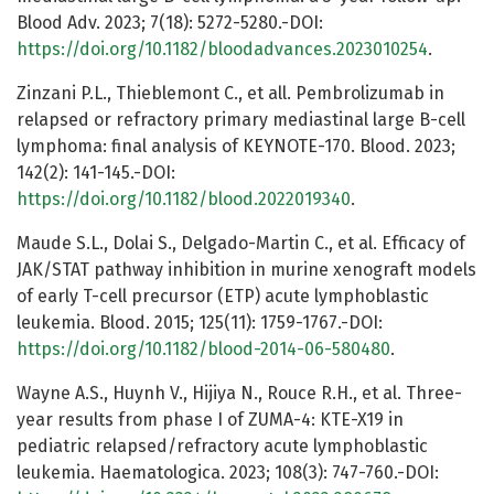
Blood Adv. 2023; 7(18): 5272-5280.-DOI:
https://doi.org/10.1182/bloodadvances.2023010254
.
Zinzani P.L., Thieblemont C., et all. Pembrolizumab in
relapsed or refractory primary mediastinal large B-cell
lymphoma: final analysis of KEYNOTE-170. Blood. 2023;
142(2): 141-145.-DOI:
https://doi.org/10.1182/blood.2022019340
.
Maude S.L., Dolai S., Delgado-Martin C., et al. Efficacy of
JAK/STAT pathway inhibition in murine xenograft models
of early T-cell precursor (ETP) acute lymphoblastic
leukemia. Blood. 2015; 125(11): 1759-1767.-DOI:
https://doi.org/10.1182/blood-2014-06-580480
.
Wayne A.S., Huynh V., Hijiya N., Rouce R.H., et al. Three-
year results from phase I of ZUMA-4: KTE-X19 in
pediatric relapsed/refractory acute lymphoblastic
leukemia. Haematologica. 2023; 108(3): 747-760.-DOI: