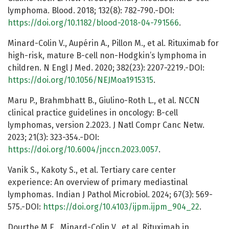
lymphoma. Blood. 2018; 132(8): 782-790.-DOI:
https://doi.org/10.1182/blood-2018-04-791566
.
Minard-Colin V., Aupérin A., Pillon M., et al. Rituximab for
high-risk, mature B-cell non-Hodgkin’s lymphoma in
children. N Engl J Med. 2020; 382(23): 2207-2219.-DOI:
https://doi.org/10.1056/NEJMoa1915315
.
Maru P., Brahmbhatt B., Giulino-Roth L., et al. NCCN
clinical practice guidelines in oncology: B-cell
lymphomas, version 2.2023. J Natl Compr Canc Netw.
2023; 21(3): 323-354.-DOI:
https://doi.org/10.6004/jnccn.2023.0057
.
Vanik S., Kakoty S., et al. Tertiary care center
experience: An overview of primary mediastinal
lymphomas. Indian J Pathol Microbiol. 2024; 67(3): 569-
575.-DOI:
https://doi.org/10.4103/ijpm.ijpm_904_22
.
Dourthe M.E., Minard-Colin V., et al. Rituximab in