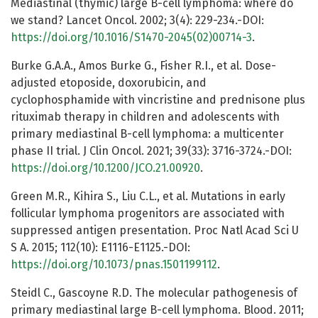
Mediastinal (thymic) large B-cell lymphoma: where do
we stand? Lancet Oncol. 2002; 3(4): 229-234.-DOI:
https://doi.org/10.1016/S1470-2045(02)00714-3
.
Burke G.A.A., Amos Burke G., Fisher R.I., et al. Dose-
adjusted etoposide, doxorubicin, and
cyclophosphamide with vincristine and prednisone plus
rituximab therapy in children and adolescents with
primary mediastinal B-cell lymphoma: a multicenter
phase II trial. J Clin Oncol. 2021; 39(33): 3716-3724.-DOI:
https://doi.org/10.1200/JCO.21.00920
.
Green M.R., Kihira S., Liu C.L., et al. Mutations in early
follicular lymphoma progenitors are associated with
suppressed antigen presentation. Proc Natl Acad Sci U
S A. 2015; 112(10): E1116-E1125.-DOI:
https://doi.org/10.1073/pnas.1501199112
.
Steidl C., Gascoyne R.D. The molecular pathogenesis of
primary mediastinal large B-cell lymphoma. Blood. 2011;