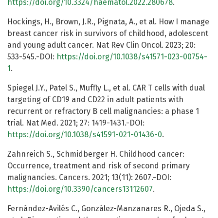
https://doi.org/10.3324/haematol.2022.280678
.
Hockings, H., Brown, J.R., Pignata, A., et al. How I manage
breast cancer risk in survivors of childhood, adolescent
and young adult cancer. Nat Rev Clin Oncol. 2023; 20:
533-545.-DOI:
https://doi.org/10.1038/s41571-023-00754-
1
.
Spiegel J.Y., Patel S., Muffly L., et al. CAR T cells with dual
targeting of CD19 and CD22 in adult patients with
recurrent or refractory B cell malignancies: a phase 1
trial. Nat Med. 2021; 27: 1419-1431.-DOI:
https://doi.org/10.1038/s41591-021-01436-0
.
Zahnreich S., Schmidberger H. Childhood cancer:
Occurrence, treatment and risk of second primary
malignancies. Cancers. 2021; 13(11): 2607.-DOI:
https://doi.org/10.3390/cancers13112607
.
Fernández-Avilés C., González-Manzanares R., Ojeda S.,