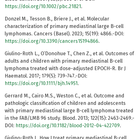
https://doi.org/10.1002/pbc.21821
.
Donzel M., Tesson B., Briere J., et al. Molecular
characterization of primary mediastinal large B-cell
lymphomas. Cancers (Basel). 2023; 15(19): 4866.-DOI:
https://doi.org/10.3390/cancers15194866
.
Giulino-Roth L., O’Donohue T., Chen Z., et al. Outcomes of
adults and children with primary mediastinal B-cell
lymphoma treated with dose-adjusted EPOCH-R. Br J
Haematol. 2017; 179(5): 739-747.-DOI:
https://doi.org/10.1111/bjh.14951
.
Gerrard M., Cairo M.S., Weston C., et al. Outcome and
pathologic classification of children and adolescents
with primary mediastinal large B-cell lymphoma treated
in the FAB/LMB 96 study. Blood. 2013; 122(15): 2463-2469.-
DOI:
https://doi.org/10.1182/blood-2012-04-422709
.
Giulino-Roth L. How I treat primary mediastinal B-cell