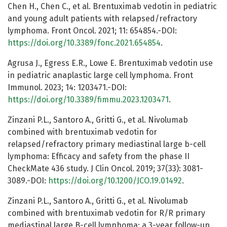
Chen H., Chen C., et al. Brentuximab vedotin in pediatric
and young adult patients with relapsed/refractory
lymphoma. Front Oncol. 2021; 11: 654854.-DOI:
https://doi.org/10.3389/fonc.2021.654854
.
Agrusa J., Egress E.R., Lowe E. Brentuximab vedotin use
in pediatric anaplastic large cell lymphoma. Front
Immunol. 2023; 14: 1203471.-DOI:
https://doi.org/10.3389/fimmu.2023.1203471
.
Zinzani P.L., Santoro A., Gritti G., et al. Nivolumab
combined with brentuximab vedotin for
relapsed/refractory primary mediastinal large b-cell
lymphoma: Efficacy and safety from the phase II
CheckMate 436 study. J Clin Oncol. 2019; 37(33): 3081-
3089.-DOI:
https://doi.org/10.1200/JCO.19.01492
.
Zinzani P.L., Santoro A., Gritti G., et al. Nivolumab
combined with brentuximab vedotin for R/R primary
mediastinal large B-cell lymphoma: a 3-year follow-up.