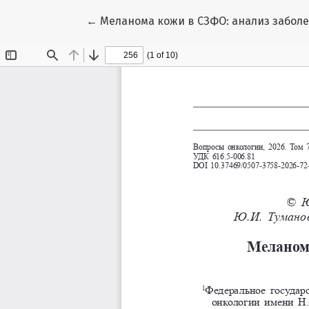
Вернуться к Подробностям о статье
←
Меланома кожи в СЗФО: анализ заболев