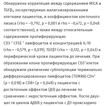
Обнаружена корреляция между содержанием MICA и
TGFβ
, экскретируемых малигнизированными
1
клетками пациентов, и коэффициентом клеточного
лизиса (rho = –0,792, p = 0,001 и rho = –0,472, p = 0,048
соответственно), а также между относительным
содержанием пролиферирующих
+
+
CD3
CFSE
лимфоцитов и концентрацией IL-10
(rho = –0,579, p = 0,019), TGFβ1 (rho = –0,512, p = 0,043) в
периферической крови пациентов до лечения. При
+
образовании клона пролиферирующих CD3
клеток
обнаружили увеличение субпопуляции терминально
+
дифференцированных лимфоцитов (TEMRA) СD4
(р = 0,018) и CD8+ (р = 0,048) у пациентов с
достаточным эффектом (ДЭ) до лечения по
сравнению с недостаточным эффектом. После двух-
шести циклов АДКВ у пациентов с ДЭ происходило