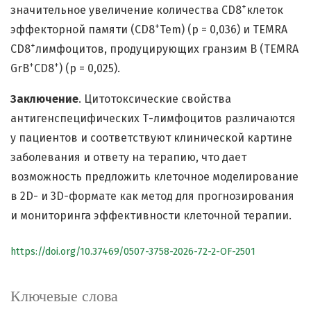
+
значительное увеличение количества CD8
клеток
+
эффекторной памяти (CD8
Tem) (р = 0,036) и TEMRA
+
CD8
лимфоцитов, продуцирующих гранзим В (TEMRA
+
+
GrB
CD8
) (р = 0,025).
Заключение
. Цитотоксические свойства
антигенспецифических Т-лимфоцитов различаются
у пациентов и соответствуют клинической картине
заболевания и ответу на терапию, что дает
возможность предложить клеточное моделирование
в 2D- и 3D-формате как метод для прогнозирования
и мониторинга эффективности клеточной терапии.
https://doi.org/10.37469/0507-3758-2026-72-2-OF-2501
Ключевые слова