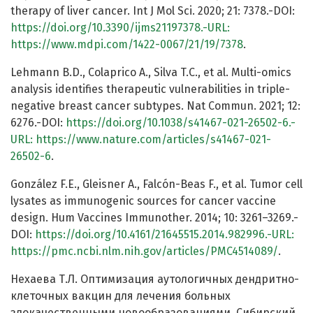
therapy of liver cancer. Int J Mol Sci. 2020; 21: 7378.-DOI:
https://doi.org/10.3390/ijms21197378.-URL:
https://www.mdpi.com/1422-0067/21/19/7378
.
Lehmann B.D., Colaprico A., Silva T.C., et al. Multi-omics
analysis identifies therapeutic vulnerabilities in triple-
negative breast cancer subtypes. Nat Commun. 2021; 12:
6276.-DOI:
https://doi.org/10.1038/s41467-021-26502-6.-
URL:
https://www.nature.com/articles/s41467-021-
26502-6
.
González F.E., Gleisner A., Falcón-Beas F., et al. Tumor cell
lysates as immunogenic sources for cancer vaccine
design. Hum Vaccines Immunother. 2014; 10: 3261–3269.-
DOI:
https://doi.org/10.4161/21645515.2014.982996.-URL:
https://pmc.ncbi.nlm.nih.gov/articles/PMC4514089/
.
Нехаева Т.Л. Оптимизация аутологичных дендритно-
клеточных вакцин для лечения больных
злокачественными новообразованиями. Сибирский