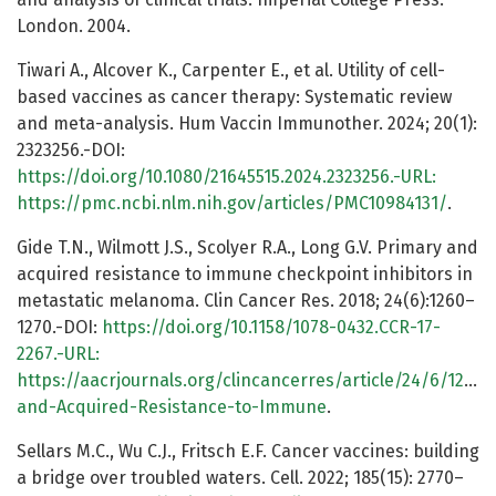
London. 2004.
Tiwari A., Alcover K., Carpenter E., et al. Utility of cell-
based vaccines as cancer therapy: Systematic review
and meta-analysis. Hum Vaccin Immunother. 2024; 20(1):
2323256.-DOI:
https://doi.org/10.1080/21645515.2024.2323256.-URL:
https://pmc.ncbi.nlm.nih.gov/articles/PMC10984131/
.
Gide T.N., Wilmott J.S., Scolyer R.A., Long G.V. Primary and
acquired resistance to immune checkpoint inhibitors in
metastatic melanoma. Clin Cancer Res. 2018; 24(6):1260–
1270.-DOI:
https://doi.org/10.1158/1078-0432.CCR-17-
2267.-URL:
https://aacrjournals.org/clincancerres/article/24/6/1260
and-Acquired-Resistance-to-Immune
.
Sellars M.C., Wu C.J., Fritsch E.F. Cancer vaccines: building
a bridge over troubled waters. Cell. 2022; 185(15): 2770–