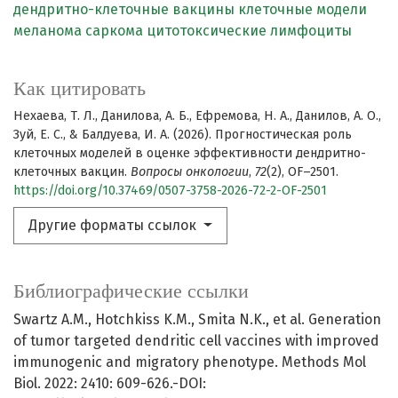
дендритно-клеточные вакцины
клеточные модели
меланома
саркома
цитотоксические лимфоциты
Как цитировать
Нехаева, Т. Л., Данилова, А. Б., Ефремова, Н. А., Данилов, А. О.,
Зуй, Е. С., & Балдуева, И. А. (2026). Прогностическая роль
клеточных моделей в оценке эффективности дендритно-
клеточных вакцин.
Вопросы онкологии
,
72
(2), OF–2501.
https://doi.org/10.37469/0507-3758-2026-72-2-OF-2501
Другие форматы ссылок
Библиографические ссылки
Swartz A.M., Hotchkiss K.M., Smita N.K., et al. Generation
of tumor targeted dendritic cell vaccines with improved
immunogenic and migratory phenotype. Methods Mol
Biol. 2022: 2410: 609-626.-DOI: