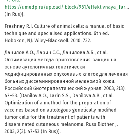
https://umedp.ru/upload/iblock/961/effektivnaya_farmakoterapiya_onkologiya_gematologiya_i_radiologiya_5_2022.pdf
(In Rus)].
Freshney R.I. Culture of animal cells: a manual of basic
technique and specialised applications. 6th ed.
Hoboken, NJ: Wiley-Blackwell. 2010; 732.
Данилов А.О., Ларин С.С., Данилова А.Б., et al.
Оптимизация метода приготовления вакцин на
основе аутологичных генетически
модифицированных опухолевых клеток для лечения
больных диссеминированной меланомой кожи.
Российский биотерапевтический журнал. 2003; 2(3):
47–53. [Danilov A.O., Larin S.S., Danilova A.B., et al.
Optimization of a method for the preparation of
vaccines based on autologous genetically modified
tumor cells for the treatment of patients with
disseminated cutaneous melanoma. Russ Biother J.
2003; 2(3): 47-53 (In Rus)].