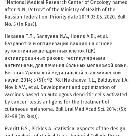
"National Medical Research Center of Oncology named
after N.N. Petrov" of the Ministry of Health of the
Russian Federation. Priority date 2019.03.05. 2020. Bull.
No. 5 (In Rus)].
Нехаева Т.Л., Балдуева И.А., Новик А.В., et al.
Разработка и оптимизация вакцин на основе
аутологичных дендритных клеток (ДК),
активированных раково-тестикулярными
антигенами, для лечения больных меланомой кожи.
Вестник Уральской медицинской академической
науки. 2014; 5 (51): 92-98. [Nekhaeva T.L., Balduyeva I.A.,
Novik A.V., et al. Development and optimization of
vaccines based on autologous dendritic cells activated
by cancer–testis antigens for the treatment of
cutaneous melanoma. Bull Ural Med Acad Sci. 2014; (5):
92-98 (In Rus)].
Everitt B.S., Pickles A. Statistical aspects of the design
and analysis of clinical trials. Imperial College Press.