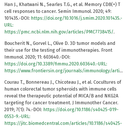
Han J., Khatwani N., Searles T.G., et al. Memory CD8(+) T
cell responses to cancer. Semin Immunol. 2020; 49:
101435.-DOI:
https://doi.org/10.1016/j.smim.2020.101435.-
URL:
https://pmc.ncbi.nlm.nih.gov/articles/PMC7738415/
.
Boucherit N., Gorvel L., Olive D. 3D tumor models and
their use for the testing of immunotherapies. Front
Immunol. 2020; 11: 603640.-DOI:
https://doi.org/10.3389/fimmu.2020.603640.-URL:
https://www.frontiersin.org/journals/immunology/articles/10.3389/fimmu.2020.603640/full
Courau T., Bonnereau J., Chicoteau J., et al. Cocultures of
human colorectal tumor spheroids with immune cells
reveal the therapeutic potential of MICA/B and NKG2A
targeting for cancer treatment. J Immunother Cancer.
2019; 7(1): 74.-DOI:
https://doi.org/10.1186/s40425-019-
0553-9.-URL:
https://jitc.biomedcentral.com/articles/10.1186/s40425-