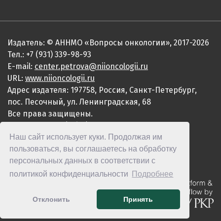
Издатель: © АННМО «Вопросы онкологии», 2017-2026
Тел.: +7 (931) 339-98-93
E-mail:
center.petrova@niioncologii.ru
URL:
www.niioncologii.ru
Адрес издателя: 197758, Россия, Санкт-Петербург,
пос. Песочный, ул. Ленинградская, 68
Все права защищены.
ISSN 0507-3758 (Print)
Наш сайт использует куки. Продолжая им
ISSN 2949-4915 (Online)
пользоваться, вы соглашаетесь на обработку
персональных данных в соответствии с
политикой конфиденциальности
Подробнее
Отклонить
Принять