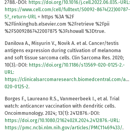
2788.-DOI:
https://doi.org/10.1016/j.cell.2022.06.035.-URL:
https://www.cell.com/cell/fulltext/S0092-8674(22)00787-
5?_return-URL
= https %3A %2F
%2Flinkinghub.elsevier.com %2Fretrieve %2Fpii
%2FS0092867422007875 %3Fshowall %3Dtrue.
Danilova A., Misyurin V., Novik A. et al. Cancer/testis
antigens expression during cultivation of melanoma
and soft tissue sarcoma cells. Clin Sarcoma Res. 2020;
10(3).-DOI:
https://doi.org/10.1186/s13569-020-0125-2.-
URL:
https://clinicalsarcomaresearch.biomedcentral.com/articl
020-0125-2
.
Borges F., Laureano R.S., Vanmeerbeek I., et al. Trial
watch: anticancer vaccination with dendritic cells.
Oncoimmunology. 2024; 13(1): 2412876.-DOI:
https://doi.org/10.1080/2162402X.2024.2412876.-URL:
https://pmc.ncbi.nlm.nih.gov/articles/PMC11469433/
.