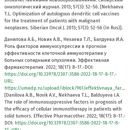
онкологический журнал. 2013; 57(3): 52–56. [Nekhaeva
T.L. Optimization of autologous dendritic cell vaccines
for the treatment of patients with malignant
neoplasms. Siberian Oncol J. 2013; 57(3): 52-56 (In Rus)].
Данилова А.Б., Новик А.В., Нехаева Т.Л., Балдуева И.А.
Роль факторов иммуносупрессии в прогнозе
эффективности клеточной иммунотерапии у
больных солидными опухолями. Эффективная
фармакотерапия. 2022; 18(17): 8–17.-DOI:
https://doi.org/10.33978/2307-3586-2022-18-17-8-17.-
URL:
https://umedp.ru/upload/iblock/961/effektivnaya_farmakoterapiya_onkologiya_gematologiya_i_radiologiya_5_2022.pdf
[Danilova A.B., Novik A.V., Nekhaeva T.L., Balduyeva I.A.
The role of immunosuppressive factors in prognosis of
the efficacy of cellular immunotherapy in patients with
solid tumors. Effective Pharmacother. 2022; 18(17): 8–17.-
DOI:
https://doi.org/10.33978/2307-3586-2022-18-17-8-
17.-URL: