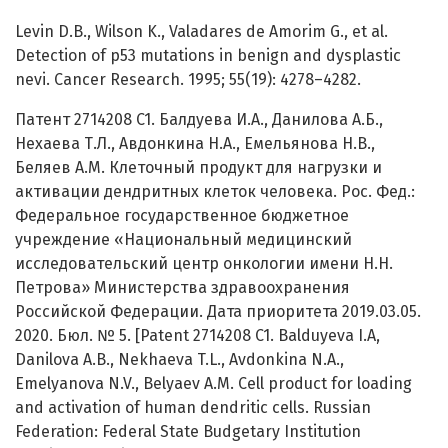
Levin D.B., Wilson K., Valadares de Amorim G., et al.
Detection of p53 mutations in benign and dysplastic
nevi. Cancer Research. 1995; 55(19): 4278–4282.
Патент 2714208 C1. Балдуева И.А., Данилова А.Б.,
Нехаева Т.Л., Авдонкина Н.А., Емельянова Н.В.,
Беляев А.М. Клеточный продукт для нагрузки и
активации дендритных клеток человека. Рос. Фед.:
Федеральное государственное бюджетное
учреждение «Национальный медицинский
исследовательский центр онкологии имени Н.Н.
Петрова» Министерства здравоохранения
Российской Федерации. Дата приоритета 2019.03.05.
2020. Бюл. № 5. [Patent 2714208 C1. Balduyeva I.A,
Danilova A.B., Nekhaeva T.L., Avdonkina N.A.,
Emelyanova N.V., Belyaev A.M. Cell product for loading
and activation of human dendritic cells. Russian
Federation: Federal State Budgetary Institution