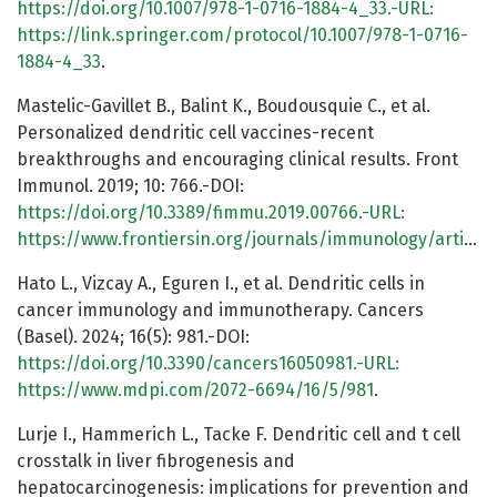
https://doi.org/10.1007/978-1-0716-1884-4_33.-URL:
https://link.springer.com/protocol/10.1007/978-1-0716-
1884-4_33
.
Mastelic-Gavillet B., Balint K., Boudousquie C., et al.
Personalized dendritic cell vaccines-recent
breakthroughs and encouraging clinical results. Front
Immunol. 2019; 10: 766.-DOI:
https://doi.org/10.3389/fimmu.2019.00766.-URL:
https://www.frontiersin.org/journals/immunology/articles/10.3389/fimmu.2019.00766/full
Hato L., Vizcay A., Eguren I., et al. Dendritic cells in
cancer immunology and immunotherapy. Cancers
(Basel). 2024; 16(5): 981.-DOI:
https://doi.org/10.3390/cancers16050981.-URL:
https://www.mdpi.com/2072-6694/16/5/981
.
Lurje I., Hammerich L., Tacke F. Dendritic cell and t cell
crosstalk in liver fibrogenesis and
hepatocarcinogenesis: implications for prevention and