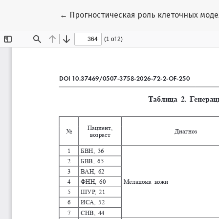
Вернуться к Подробностям о статье
←
Прогностическая роль клеточных мод