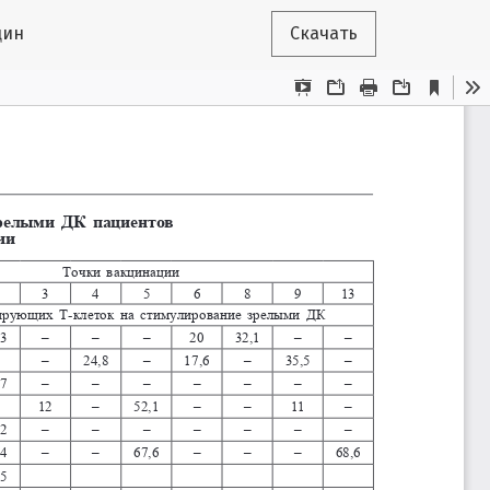
цин
Скачать