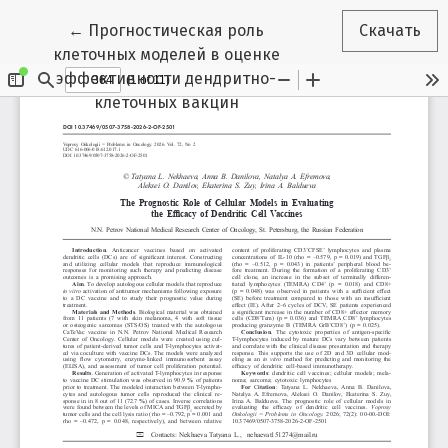
Вернуться к Подробностям о статье
←
Прогностическая роль
Скачать
клеточных моделей в оценке
эффективности дендритно-
клеточных вакцин