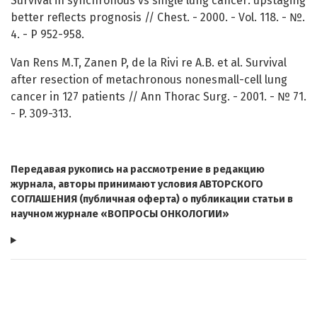
Survival in synchronous vs single lung cancer: upstaging
better reflects prognosis // Chest. - 2000. - Vol. 118. - №.
4. - P 952-958.
Van Rens M.T, Zanen P, de la Rivi re A.B. et al. Survival
after resection of metachronous nonesmall-cell lung
cancer in 127 patients // Ann Thorac Surg. - 2001. - № 71.
- P. 309-313.
Передавая рукопись на рассмотрение в редакцию
журнала, авторы принимают условия АВТОРСКОГО
СОГЛАШЕНИЯ (публичная оферта) о публикации статьи в
научном журнале «ВОПРОСЫ ОНКОЛОГИИ»