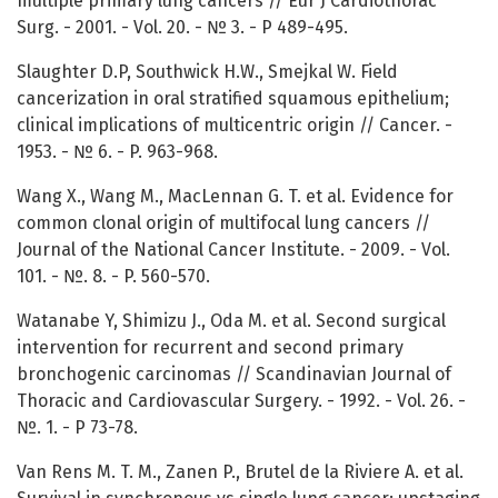
multiple primary lung cancers // Eur J Cardiothorac
Surg. - 2001. - Vol. 20. - № 3. - P 489-495.
Slaughter D.P, Southwick H.W., Smejkal W. Field
cancerization in oral stratified squamous epithelium;
clinical implications of multicentric origin // Cancer. -
1953. - № 6. - P. 963-968.
Wang X., Wang M., MacLennan G. T. et al. Evidence for
common clonal origin of multifocal lung cancers //
Journal of the National Cancer Institute. - 2009. - Vol.
101. - №. 8. - P. 560-570.
Watanabe Y, Shimizu J., Oda M. et al. Second surgical
intervention for recurrent and second primary
bronchogenic carcinomas // Scandinavian Journal of
Thoracic and Cardiovascular Surgery. - 1992. - Vol. 26. -
№. 1. - P 73-78.
Van Rens M. T. M., Zanen P., Brutel de la Riviere A. et al.