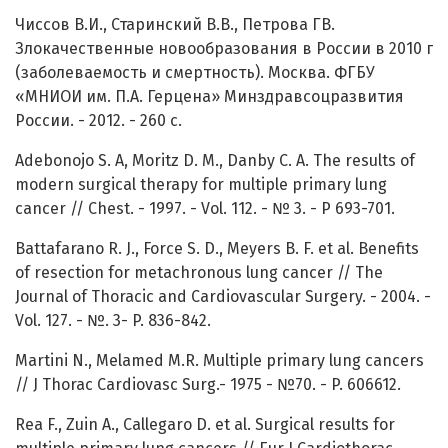
Чиссов В.И., Старинский В.В., Петрова ГВ.
Злокачественные новообразования в России в 2010 г
(заболеваемость и смертность). Москва. ФГБУ
«МНИОИ им. П.А. Герцена» Минздравсоцразвития
России. - 2012. - 260 с.
Adebonojo S. A, Moritz D. M., Danby C. A. The results of
modern surgical therapy for multiple primary lung
cancer // Chest. - 1997. - Vol. 112. - № 3. - Р 693-701.
Battafarano R. J., Force S. D., Meyers B. F. et al. Benefits
of resection for metachronous lung cancer // The
Journal of Thoracic and Cardiovascular Surgery. - 2004. -
Vol. 127. - №. 3- P. 836-842.
Martini N., Melamed M.R. Multiple primary lung cancers
// J Thorac Cardiovasc Surg.- 1975 - №70. - P. 606612.
Rea F., Zuin A., Callegaro D. et al. Surgical results for