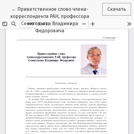
Вернуться к Подробностям о статье
←
Приветственное слово члена-
Скачать
корреспондента РАН, профессора
Семиглазова Владимира
Федоровича