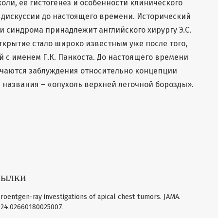
оли, ее гистогенез и особенности клинического
 дискуссии до настоящего времени. Исторический
и синдрома принадлежит английского хирургу Э.С.
 открытие стало широко известным уже после того,
й с именем Г.К. Панкоста. До настоящего времени
ечаются заблуждения относительно концепции
е названия – «опухоль верхней легочной борозды».
сылки
roentgen-ray investigations of apical chest tumors. JAMA.
1924.02660180025007.