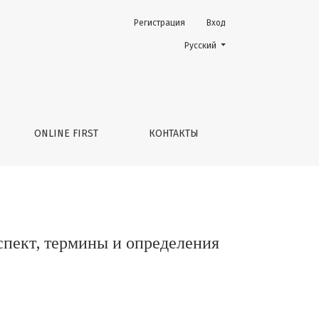
Регистрация
Вход
ения
Change the language. The current 
Русский
ONLINE FIRST
КОНТАКТЫ
спект, термины и определения