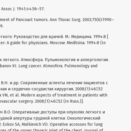
 Assoc J. 1941;44:56–57.
tment of Pancoast tumors. Ann Thorac Surg. 2003;75(6):1990–
6.
егкого: Руководство для врачей. М.: Медицина. 1994:8 [
r: A guide for physicians. Moscow: Meditsina. 1994:8 (In
Рак легкого. Атмосфера. Пульмонология и аллергология.
lbanov KI. Lung cancer. Atmosfera. Pulmonology and
я В.Н. и др. Современные аспекты лечения пациентов с
ая и сердечно-сосудистая хирургия. 2008;(1):4652
 VN, et al. Modern aspects of treatment in patients with
ovascular surgery. 2008;(1):4652 (In Russ.)].
вич В.О. Оперативные доступы при опухолях легкого и
рудной апертуры грудной клетки. Онкологический
, Eskov SA, Malkievich VO. Operative accesses for lung
res of the upper thoracic inlet of the chest. Journal of