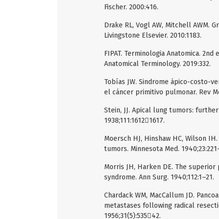
Fischer. 2000:416.
Drake RL, Vogl AW, Mitchell AWM. Gra
Livingstone Elsevier. 2010:1183.
FIPAT. Terminologia Anatomica. 2nd e
Anatomical Terminology. 2019:332.
Tobías JW. Sindrome ápico-costo-ver
el cáncer primitivo pulmonar. Rev M
Stein, JJ. Apical lung tumors: furthe
1938;111:16121617.
Moersch HJ, Hinshaw HC, Wilson IH. 
tumors. Minnesota Med. 1940;23:221
Morris JH, Harken DE. The superior 
syndrome. Ann Surg. 1940;112:1–21.
Chardack WM, MacCallum JD. Pancoast
metastases following radical resecti
1956;31(5):53542.