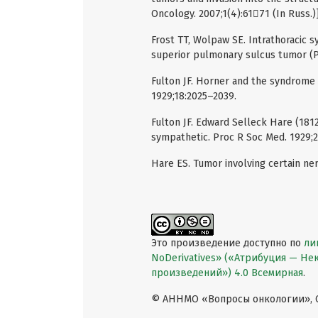
Oncology. 2007;1(4):6171 (In Russ.)]
Frost TT, Wolpaw SE. Intrathoracic
superior pulmonary sulcus tumor (P
Fulton JF. Horner and the syndrome o
1929;18:2025–2039.
Fulton JF. Edward Selleck Hare (1812
sympathetic. Proc R Soc Med. 1929;2
Hare ES. Tumor involving certain ner
Это произведение доступно по
ли
NoDerivatives» («Атрибуция — Н
произведений») 4.0 Всемирная
.
© АННМО «Вопросы онкологии», Co