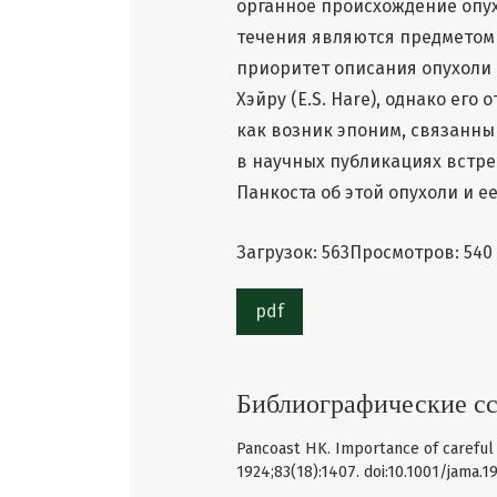
органное происхождение опух
течения являются предметом
приоритет описания опухоли 
Хэйру (E.S. Hare), однако его
как возник эпоним, связанны
в научных публикациях встр
Панкоста об этой опухоли и е
Загрузок: 563
Просмотров: 540
pdf
Библиографические с
Pancoast HK. Importance of careful 
1924;83(18):1407. doi:10.1001/jama.