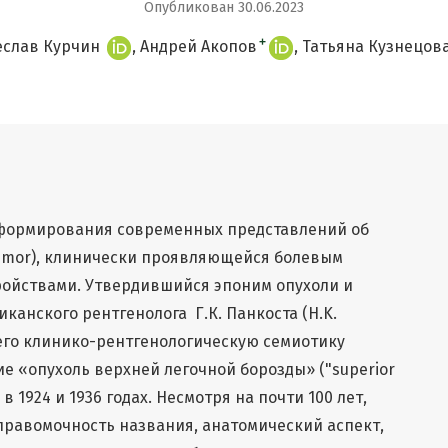
Опубликован 30.06.2023
+
еслав Курчин
Андрей Акопов
Татьяна Кузнецов
 формирования современных представлений об
tumor), клинически проявляющейся болевым
ройствами. Утвердившийся эпоним опухоли и
канского рентгенолога Г.К. Панкоста (H.K.
его клинико-рентгенологическую семиотику
ие «опухоль верхней легочной борозды» ("superior
) в 1924 и 1936 годах. Несмотря на почти 100 лет,
правомочность названия, анатомический аспект,