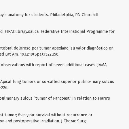
y’s anatomy for students. Philadelphia, PA: Churchill
d. FIPAT.library.dal.ca. Federative International Programme for
tebral doloroso por tumor apexiano: su valor diagnóstico en
ed Lat Am. 1932;19(Spa):152256.
r observations with report of seven additional cases. JAMA,
Apical lung tumors or so-called superior pulmo- nary sulcus
–226.
pulmonary sulcus “tumor of Pancoast” in relation to Hare's
 tumor; five-year survival without recurrence or
on and postoperative irradiation. J Thorac Surg.