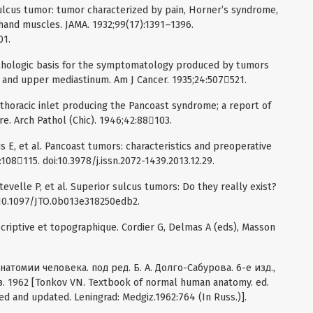
lcus tumor: tumor characterized by pain, Horner’s syndrome,
hand muscles. JAMA. 1932;99(17):1391–1396.
01.
athologic basis for the symptomatology produced by tumors
 and upper mediastinum. Am J Cancer. 1935;24:507521.
thoracic inlet producing the Pancoast syndrome; a report of
re. Arch Pathol (Chic). 1946;42:88103.
is E, et al. Pancoast tumors: characteristics and preoperative
108115. doi:10.3978/j.issn.2072-1439.2013.12.29.
tevelle P, et al. Superior sulcus tumors: Do they really exist?
i:10.1097/JTO.0b013e318250edb2.
riptive et topographique. Cordier G, Delmas A (eds), Masson
атомии человека. под ред. Б. А. Долго-Сабурова. 6-е изд.,
. 1962 [Tonkov VN. Textbook of normal human anatomy. ed.
ed and updated. Leningrad: Medgiz.1962:764 (In Russ.)].