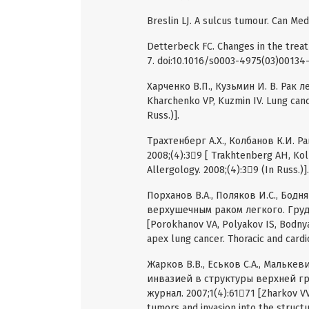
Breslin LJ. A sulcus tumour. Can Med
Detterbeck FC. Changes in the trea
7. doi:10.1016/s0003-4975(03)00134-
Харченко В.П., Кузьмин И. В. Рак л
Kharchenko VP, Kuzmin IV. Lung cance
Russ.)].
Трахтенберг А.Х., Колбанов К.И. 
2008;(4):39 [ Trakhtenberg AH, Ko
Allergology. 2008;(4):39 (In Russ.)].
Порханов В.А., Поляков И.С., Бодн
верхушечным раком легкого. Грудн
[Porokhanov VA, Polyakov IS, Bodnya
apex lung cancer. Thoracic and cardi
Жарков В.В., Еськов С.А., Мальке
инвазией в структуры верхней г
журнал. 2007;1(4):6171 [Zharkov VV
tumors and invasion into the structu