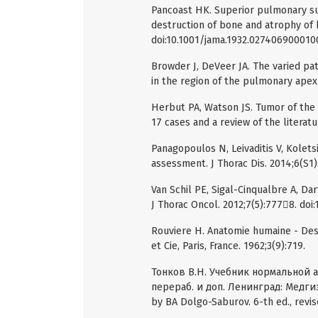
Pancoast HK. Superior pulmonary su
destruction of bone and atrophy of 
doi:10.1001/jama.1932.027406900010
Browder J, DeVeer JA. The varied p
in the region of the pulmonary apex
Herbut PA, Watson JS. Tumor of the 
17 cases and a review of the literatu
Panagopoulos N, Leivaditis V, Kolets
assessment. J Thorac Dis. 2014;6(S1):
Van Schil PE, Sigal-Cinqualbre A, Dar
J Thorac Oncol. 2012;7(5):7778. do
Rouviere H. Anatomie humaine - Desc
et Cie, Paris, France. 1962;3(9):719.
Тонков В.Н. Учебник нормальной ан
перераб. и доп. Ленинград: Медгиз
by BA Dolgo-Saburov. 6-th ed., revis