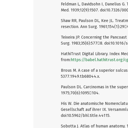
Feldman L, Davidsohn I, Danelius G.
Med. 1939;12(9):1507. doi:10.7326/0
Shaw RR, Paulson DL, Kee JL. Treatm
resection. Ann Surg. 1961;154(1):29
Teixeira JP. Concerning the Pancoas
Surg. 1983;35(6):5778. doi:10.1016
HathiTrust Digital Library. Index Med
from:
https://babel.hathitrust.org/c
Brous M. A case of a superior sulcus
5377.1949.tb68044.x.
Paulson DL. Carcinomas in the super
1975;70(6):1095104.
His W. Die anatomische Nomenclatur
Gesellschaft auf ihrer IX. Versamm
doi:10.5962/bhl.title.44115.
Sobotta J. Atlas of human anatomy. 1