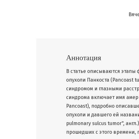
Вяч
Аннотация
В статье описываются этапы
опухоли Панкоста (Pancoast 
синдромом и глазными расст
синдрома включает имя амери
Pancoast), подробно описавш
опухоли и давшего ей назван
pulmonary sulcus tumor", англ.
прошедших с этого времени, 