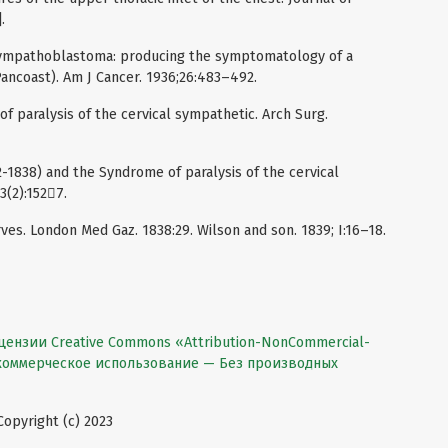
.
 sympathoblastoma: producing the symptomatology of a
ancoast). Am J Cancer. 1936;26:483–492.
f paralysis of the cervical sympathetic. Arch Surg.
-1838) and the Syndrome of paralysis of the cervical
3(2):1527.
ves. London Med Gaz. 1838:29. Wilson and son. 1839; I:16–18.
цензии Creative Commons «Attribution-NonCommercial-
екоммерческое использование — Без производных
pyright (c) 2023