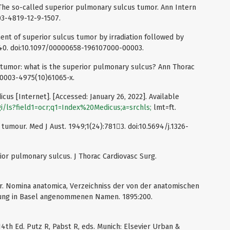
 The so-called superior pulmonary sulcus tumor. Ann Intern
003-4819-12-9-1507.
ent of superior sulcus tumor by irradiation followed by
40. doi:10.1097/00000658-196107000-00003.
t tumor: what is the superior pulmonary sulcus? Ann Thorac
/s0003-4975(10)61065-x.
icus [Internet]. [Accessed: January 26, 2022]. Available
gi/ls?field1=ocr;q1=Index%20Medicus;a=srchls;
lmt=ft.
 tumour. Med J Aust. 1949;1(24):7813. doi:10.5694/j.1326-
ior pulmonary sulcus. J Thorac Cardiovasc Surg.
. Nomina anatomica, Verzeichniss der von der anatomischen
lung in Basel angenommenen Namen. 1895:200.
4th Ed. Putz R, Pabst R, eds. Munich: Elsevier Urban &