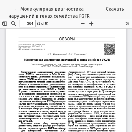
Вернуться к Подробностям о статье
←
Молекулярная диагностика
Скачать
нарушений в генах семейства FGFR