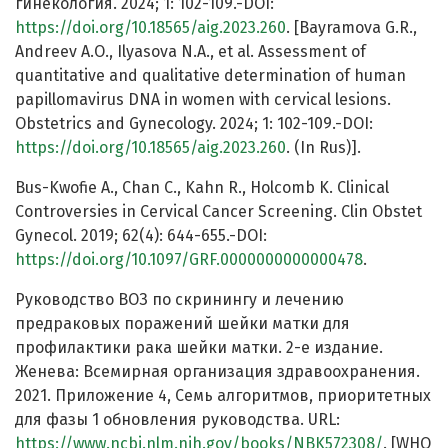
гинекология. 2024; 1: 102-109.-DOI:
https://doi.org/10.18565/aig.2023.260
. [Bayramova G.R.,
Andreev A.O., Ilyasova N.A., et al. Assessment of
quantitative and qualitative determination of human
papillomavirus DNA in women with cervical lesions.
Obstetrics and Gynecology. 2024; 1: 102-109.-DOI:
https://doi.org/10.18565/aig.2023.260
. (In Rus)].
Bus-Kwofie A., Chan C., Kahn R., Holcomb K. Clinical
Controversies in Cervical Cancer Screening. Clin Obstet
Gynecol. 2019; 62(4): 644-655.-DOI:
https://doi.org/10.1097/GRF.0000000000000478
.
Руководство ВОЗ по скринингу и лечению
предраковых поражений шейки матки для
профилактики рака шейки матки. 2-е издание.
Женева: Всемирная организация здравоохранения.
2021. Приложение 4, Семь алгоритмов, приоритетных
для фазы 1 обновления руководства. URL:
https://www.ncbi.nlm.nih.gov/books/NBK572308/
. [WHO