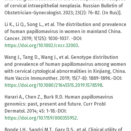
of cervical intraepithelial neoplasia. Russian Bulletin of
Obstetrician-Gynecologist. 2023; 23(2): 76-82. (In Rus)].
Li K., Li Q., Song L., et al. The distribution and prevalence
of human papillomavirus in women in mainland China.
Cancer. 2019; 1(125): 1030-1037. -DOI:
https://doi.org/10.1002/cncr.32003
.
Wang J., Tang D., Wang J., et al. Genotype distribution
and prevalence of human papillomavirus among women
with cervical cytological abnormalities in Xinjiang, China.
Hum Vaccin Immunother. 2019; 15(7-8): 1889-1896.-DOI:
https://doi.org/10.1080/21645515.2019.1578598
.
Harari A., Chen Z., Burk R.D. Human papillomavirus
genomics: past, present and future. Curr Probl
Dermatol. 2014; 45: 1-18.-DOI:
https://doi.org/10.1159/000355952
.
Bonde J.H., Sandri M.T., Gary D.S., et al. Clinical utility of