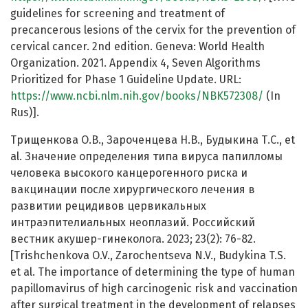
guidelines for screening and treatment of
precancerous lesions of the cervix for the prevention of
cervical cancer. 2nd edition. Geneva: World Health
Organization. 2021. Appendix 4, Seven Algorithms
Prioritized for Phase 1 Guideline Update. URL:
https://www.ncbi.nlm.nih.gov/books/NBK572308/
(In
Rus)].
Трищенкова О.В., Зароченцева Н.В., Будыкина Т.С., et
al. Значение определения типа вируса папилломы
человека высокого канцерогенного риска и
вакцинации после хирургического лечения в
развитии рецидивов цервикальных
интраэпителиальных неоплазий. Российский
вестник акушер-гинеколога. 2023; 23(2): 76-82.
[Trishchenkova O.V., Zarochentseva N.V., Budykina T.S.
et al. The importance of determining the type of human
papillomavirus of high carcinogenic risk and vaccination
after surgical treatment in the development of relapses