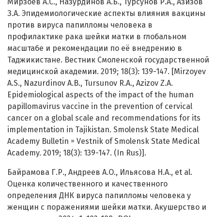
Мирзоев А.С., Назурдинов А.Б., Турсунов Р.А., Азизов
З.А. Эпидемиологические аспекты влияния вакцины
против вируса папилломы человека в
профилактике рака шейки матки в глобальном
масштабе и рекомендации по её внедрению в
Таджикистане. Вестник Смоленской государственной
медицинской академии. 2019; 18(3): 139-147. [Mirzoyev
A.S., Nazurdinov A.B., Tursunov R.A., Azizov Z.A.
Epidemiological aspects of the impact of the human
papillomavirus vaccine in the prevention of cervical
cancer on a global scale and recommendations for its
implementation in Tajikistan. Smolensk State Medical
Academy Bulletin = Vestnik of Smolensk State Medical
Academy. 2019; 18(3): 139-147. (In Rus)].
Байрамова Г.Р., Андреев А.О., Ильясова Н.А., et al.
Оценка количественного и качественного
определения ДНК вируса папилломы человека у
женщин с поражениями шейки матки. Акушерство и