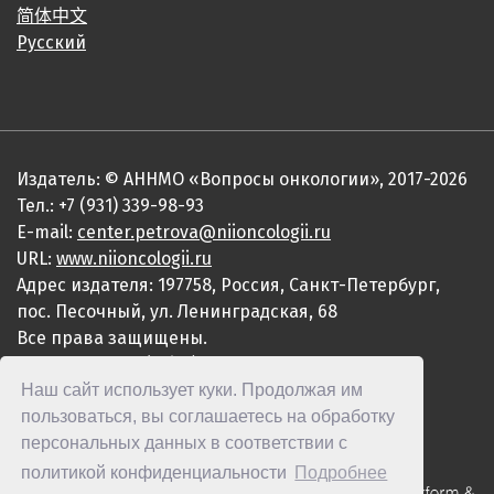
简体中文
Русский
Издатель: © АННМО «Вопросы онкологии», 2017-2026
Тел.: +7 (931) 339-98-93
E-mail:
center.petrova@niioncologii.ru
URL:
www.niioncologii.ru
Адрес издателя: 197758, Россия, Санкт-Петербург,
пос. Песочный, ул. Ленинградская, 68
Все права защищены.
ISSN 0507-3758 (Print)
Наш сайт использует куки. Продолжая им
ISSN 2949-4915 (Online)
пользоваться, вы соглашаетесь на обработку
персональных данных в соответствии с
политикой конфиденциальности
Подробнее