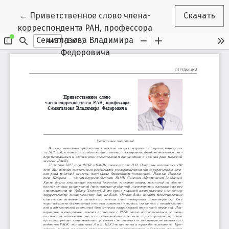
Вернуться к Подробностям о статье
←
Приветственное слово члена-
Скачать
корреспондента РАН, профессора
Семиглазова Владимира
Федоровича