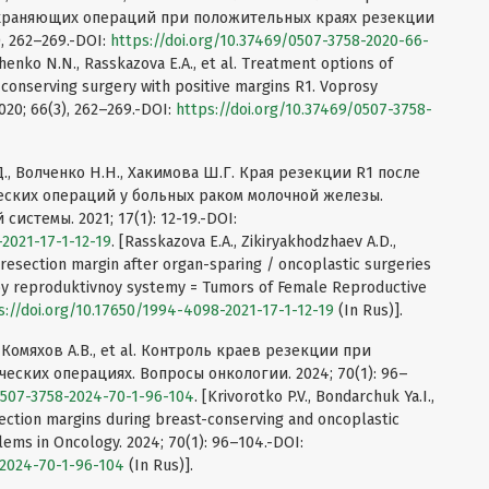
храняющих операций при положительных краях резекции
, 262–269.-DOI:
https://doi.org/10.37469/0507-3758-2020-66-
chenko N.N., Rasskazova E.A., et al. Treatment options of
-conserving surgery with positive margins R1. Voprosy
020; 66(3), 262–269.-DOI:
https://doi.org/10.37469/0507-3758-
Д., Волченко Н.Н., Хакимова Ш.Г. Края резекции R1 после
ских операций у больных раком молочной железы.
стемы. 2021; 17(1): 12-19.-DOI:
-2021-17-1-12-19
. [Rasskazova E.A., Zikiryakhodzhaev A.D.,
resection margin after organ-sparing / oncoplastic surgeries
oy reproduktivnoy systemy = Tumors of Female Reproductive
s://doi.org/10.17650/1994-4098-2021-17-1-12-19
(In Rus)].
 Комяхов А.В., et al. Контроль краев резекции при
ских операциях. Вопросы онкологии. 2024; 70(1): 96–
/0507-3758-2024-70-1-96-104
. [Krivorotko P.V., Bondarchuk Ya.I.,
esection margins during breast-conserving and oncoplastic
lems in Oncology. 2024; 70(1): 96–104.-DOI:
-2024-70-1-96-104
(In Rus)].