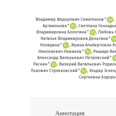
+
Владимир Федорович Семиглазов
+
Артамонова
Светлана Геннадь
+
Владимировна Болотина
Любовь 
+
Наталья Владимировна Деньгина
+
Колядина
Ирина Альбертовна К
+
Николаевич Новиков
Рашида Ва
+
Александр Валерьевич Петровский
+
Раскин
Валерий Витальевич Родио
+
Львович Строяковский
Эльдар Эскен
Сергеевна Ходор
Аннотация