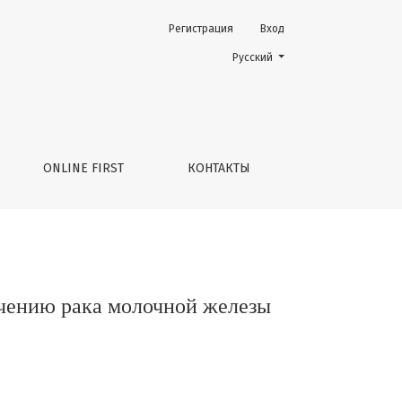
Регистрация
Вход
зы «Белые ночи 2025»
Change the language. The current 
Русский
ONLINE FIRST
КОНТАКТЫ
ечению рака молочной железы