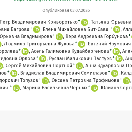
Опубликован 03.07.2026
+
Петр Владимирович Криворотько
Татьяна Юрьевна
+
+
евна Багрова
Елена Михайловна Бит-Сава
Алл
+
+
Юрьевна Владимирова
Вера Андреевна Горбунова
+
Людмила Григорьевна Жукова
Евгений Наумович
+
+
оролева
Асель Галимовна Кудайбергенова
Але
+
+
хидовна Орлова
Руслан Маликович Палтуев
Ан
+
Сергей Михайлович Портной
Анна Эдуардовна Пр
+
+
нов
Владислав Владимирович Семиглазов
Калд
+
+
дорович Топузов
Оксана Петровна Трофимова
+
+
ович
Марина Васильевна Черных
Юлиана Серг