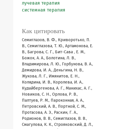
лучевая терапия
системная терапия
Как цитировать
Семиглазов, В. Ф., Криворотько, П.
В., Семиглазова, Т. Ю., Артамонова, Е.
В., Багрова, С. Г., Бит-Сава , Е. М.,
Божок, А. А., Болотина, Л. В.,
Владимирова, Л. Ю., Горбунова, В. А.,
Демидова, И. А., Деньгина, Н. В.,
Жукова, Л. Г., Имянитов, Е. Н.,
Колядина, И. В., Королева, И. А.,
Кудайбергенова, А. Г., Манихас, А. Г.,
Новиков, С. Н., Орлова, Р. В.,
Палтуев, Р. М., Пароконная, А. А.,
Петровский, А. В., Портной, С. М.,
Протасова, А. Э., Раскин, Г. А.,
Родионов, В. В., Семиглазов, В. В.,
Смагулова, К. К., Строяковский, Д. Л.,