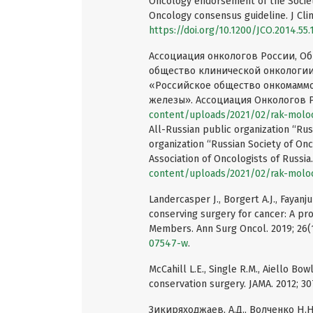
Oncology endorsement of the Societ
Oncology consensus guideline. J Clin
https://doi.org/10.1200/JCO.2014.55.
Ассоциация онкологов России, О
общество клинической онкологии
«Российское общество онкомаммо
железы». Ассоциация Онкологов Ро
content/uploads/2021/02/rak-moloc
All-Russian public organization “Rus
organization “Russian Society of Onc
Association of Oncologists of Russia
content/uploads/2021/02/rak-moloc
Landercasper J., Borgert A.J., Fayanju
conserving surgery for cancer: A pr
Members. Ann Surg Oncol. 2019; 26(1
07547-w
.
McCahill L.E., Single R.M., Aiello Bowl
conservation surgery. JAMA. 2012; 3
Зикиряходжаев, А.Д., Волченко Н.Н.