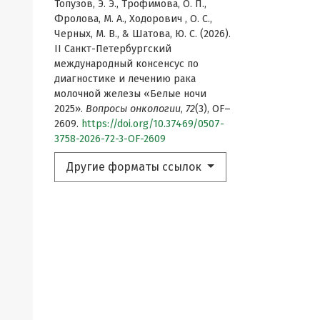
Топузов, Э. Э., Трофимова, О. П.,
Фролова, М. А., Ходорович , О. С.,
Черных, М. В., & Шатова, Ю. С. (2026).
II Cанкт-Петербургский
международный консенсус по
диагностике и лечению рака
молочной железы «Белые ночи
2025».
Вопросы онкологии
,
72
(3), OF–
2609.
https://doi.org/10.37469/0507-
3758-2026-72-3-OF-2609
Другие форматы ссылок