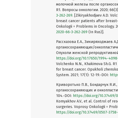
молочной железы после органосо
R1. Вопросы онкологии. 2020; 66(3)
3-262-269
. [Zikiryakhodjaev A.D. Vol
breast cancer patients after breast
Onkologii = Problems in Oncology. 2
2020-66-3-262-269
(In Rus)].
Рассказова Е.А., Зикиряходжаев А.
органосохраняющих/онкопластиче
Опухоли женской репродуктивной си
https://doi.org/10.17650/1994-4098
Volchenko N.N., Khakimova Sh.G. R1 
for breast cancer. Opukholi zhensk
System. 2021; 17(1): 12-19.-DOI:
http
Криворотько П.В., Бондарчук Я.И.,
органосохраняющих и онкопластиче
104.-DOI:
https://doi.org/10.37469
Komyakhov A.V., et al. Control of r
surgeries. Voprosy Onkologii = Prob
https://doi.org/10.37469/0507-3758