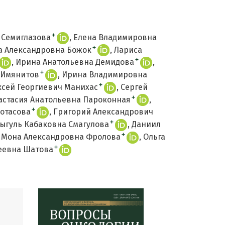
+
 Семиглазова
Елена Владимировна
+
а Александровна Божок
Лариса
+
Ирина Анатольевна Демидова
+
 Имянитов
Ирина Владимировна
+
ксей Георгиевич Манихас
Сергей
+
астасия Анатольевна Пароконная
+
отасова
Григорий Александрович
+
ыгуль Кабаковна Смагулова
Даниил
+
Мона Александровна Фролова
Ольга
+
еевна Шатова