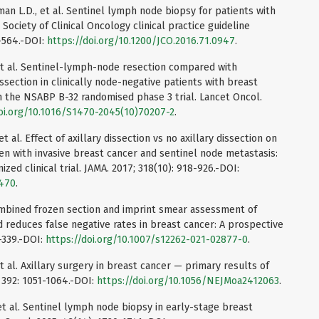
an L.D., et al. Sentinel lymph node biopsy for patients with
Society of Clinical Oncology clinical practice guideline
1-564.-DOI:
https://doi.org/10.1200/JCO.2016.71.0947
.
., et al. Sentinel-lymph-node resection compared with
section in clinically node-negative patients with breast
om the NSABP B-32 randomised phase 3 trial. Lancet Oncol.
doi.org/10.1016/S1470-2045(10)70207-2
.
 et al. Effect of axillary dissection vs no axillary dissection on
n with invasive breast cancer and sentinel node metastasis:
ed clinical trial. JAMA. 2017; 318(10): 918-926.-DOI:
1470
.
 Combined frozen section and imprint smear assessment of
 reduces false negative rates in breast cancer: A prospective
5–339.-DOI:
https://doi.org/10.1007/s12262-021-02877-0
.
 et al. Axillary surgery in breast cancer — primary results of
 392: 1051-1064.-DOI:
https://doi.org/10.1056/NEJMoa2412063
.
 et al. Sentinel lymph node biopsy in early-stage breast