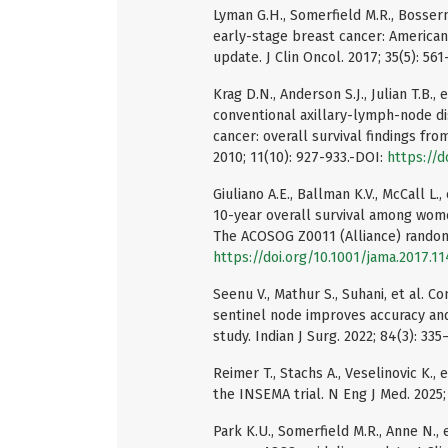
Lyman G.H., Somerfield M.R., Bosserm
early-stage breast cancer: American 
update. J Clin Oncol. 2017; 35(5): 56
Krag D.N., Anderson S.J., Julian T.B
conventional axillary-lymph-node dis
cancer: overall survival findings fr
2010; 11(10): 927-933.-DOI:
https://
Giuliano A.E., Ballman K.V., McCall L.,
10-year overall survival among wome
The ACOSOG Z0011 (Alliance) randomiz
https://doi.org/10.1001/jama.2017.1
Seenu V., Mathur S., Suhani, et al.
sentinel node improves accuracy and
study. Indian J Surg. 2022; 84(3): 33
Reimer T., Stachs A., Veselinovic K.,
the INSEMA trial. N Eng J Med. 2025;
Park K.U., Somerfield M.R., Anne N.,