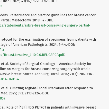
n Oncol. 2025; 43(14): 1720-1741.-DOI:
99
.
eons. Performance and practice guidelines for breast cancer
Partial Mastectomy. 2018 ; 4.-URL:
cs/statements/asbrs-breast-conserving-surgery-partial-
l. Protocol for the examination of specimens from patients with
llege of American Pathologists. 2024; 1-44.-DOI:
RL:
s/Breast.Invasive_4.10.0.0.REL.CAPCP.pdf
.
., et al. Society of Surgical Oncology – American Society for
line on margins for breast-conserving surgery with whole-
 invasive breast cancer. Ann Surg Oncol. 2014; 21(3): 704-716.-
4-014-3481-4
.
 et al. Omitting regional nodal irradiation after response to
Med. 2025; 392: 2113-2124.-DOI:
4859
.
t al. Role of [18F] FDG PET/CT in patients with invasive breast