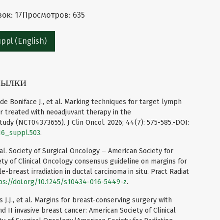
ок: 17
Просмотров: 635
ppl (English)
сылки
e Boniface J., et al. Marking techniques for target lymph
r treated with neoadjuvant therapy in the
 (NCT04373655). J Clin Oncol. 2026; 44(7): 575-585.-DOI:
.16_suppl.503
.
et al. Society of Surgical Oncology – American Society for
ty of Clinical Oncology consensus guideline on margins for
-breast irradiation in ductal carcinoma in situ. Pract Radiat
ps://doi.org/10.1245/s10434-016-5449-z
.
s J.J., et al. Margins for breast-conserving surgery with
nd II invasive breast cancer: American Society of Clinical