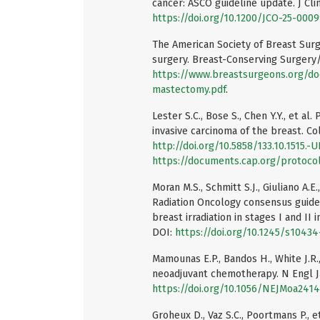
cancer: ASCO guideline update. J Cli
https://doi.org/10.1200/JCO-25-000
The American Society of Breast Surg
surgery. Breast-Conserving Surgery/
https://www.breastsurgeons.org/do
mastectomy.pdf
.
Lester S.C., Bose S., Chen Y.Y., et a
invasive carcinoma of the breast. Co
http://doi.org/10.5858/133.10.1515.-U
https://documents.cap.org/protocol
Moran M.S., Schmitt S.J., Giuliano A.E
Radiation Oncology consensus guide
breast irradiation in stages I and II
DOI:
https://doi.org/10.1245/s1043
Mamounas E.P., Bandos H., White J.R.,
neoadjuvant chemotherapy. N Engl J 
https://doi.org/10.1056/NEJMoa241
Groheux D., Vaz S.C., Poortmans P., e