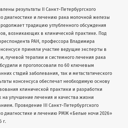
влены результаты II Cанкт-Петербургского
по диагностике и лечению рака молочной железы
продолжает традицию углубленного обсуждения
ов, возникающих в клинической практике. Под
рреспондента РАН, профессора Владимира
нсенсусе приняли участие ведущие эксперты в
ии, лучевой терапии и системного лечения рака
бсудили и проголосовали по 60 ключевым
нних стадий заболевания, так и метастатического
ьтаты консенсуса обеспечат необходимую основу
вования клинической практики и разработки
 на улучшение лечения и качества жизни
нием. Проведение III Cанкт-Петербургского
по диагностике и лечению РМЖ «Белые ночи 2026»
 г.