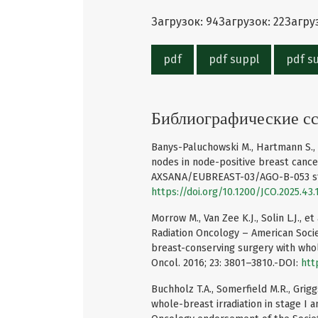
Загрузок: 94
Загрузок: 22
Загруз
pdf
pdf suppl
pdf su
Библиографические с
Banys-Paluchowski M., Hartmann S., d
nodes in node-positive breast cance
AXSANA/EUBREAST-03/AGO-B-053 study
https://doi.org/10.1200/JCO.2025.43
Morrow M., Van Zee K.J., Solin L.J., 
Radiation Oncology – American Socie
breast-conserving surgery with whole
Oncol. 2016; 23: 3801–3810.-DOI:
htt
Buchholz T.A., Somerfield M.R., Grigg
whole-breast irradiation in stage I a