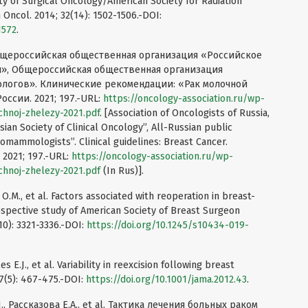
y of Surgical Oncology/American Society for Radiation
 Oncol. 2014; 32(14): 1502-1506.-DOI:
1572
.
бщероссийская общественная организация «Российское
», Общероссийская общественная организация
логов». Клинические рекомендации: «Рак молочной
ссии. 2021; 197.-URL:
https://oncology-association.ru/wp-
hnoj-zhelezy-2021.pdf
. [Association of Oncologists of Russia,
sian Society of Clinical Oncology”, All-Russian public
omammologists”. Clinical guidelines: Breast Cancer.
. 2021; 197.-URL:
https://oncology-association.ru/wp-
hnoj-zhelezy-2021.pdf
(In Rus)].
 O.M., et al. Factors associated with reoperation in breast-
ospective study of American Society of Breast Surgeon
0): 3321-3336.-DOI:
https://doi.org/10.1245/s10434-019-
es E.J., et al. Variability in reexcision following breast
07(5): 467-475.-DOI:
https://doi.org/10.1001/jama.2012.43
.
, Рассказова Е.А., et al. Тактика лечения больных раком