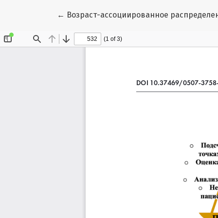
Вернуться к Подробностям о статье
←
Возраст-ассоциированное распределен