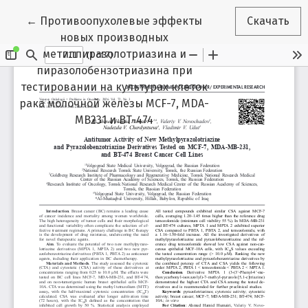
Вернуться к Подробностям о статье
←
Противоопухолевые эффекты
Скачать
новых производных
метилпиразолотриазина и
пиразолобензотриазина при
тестировании на культурах клеток
рака молочной железы MCF-7, MDA-
MB231 и BT-474