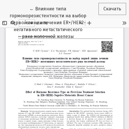
Вернуться к Подробностям о статье
←
Влияние типа
Скачать
гормонорезистентности на выбор
первой линии лечения ER+/HER2-
негативного метастатического
рака молочной железы