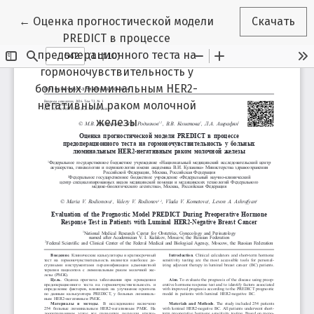
Вернуться к Подробностям о статье
←
Оценка прогностической модели
Скачать
PREDICT в процессе
предоперационного теста на
гормоночувствительность у
больных люминальным HER2-
негативным раком молочной
железы