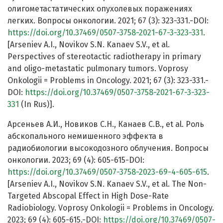
олигометастатических опухолевых поражениях
легких. Вопросы онкологии. 2021; 67 (3): 323-331.-DOI:
https://doi.org/10.37469/0507-3758-2021-67-3-323-331
.
[Arseniev A.I., Novikov S.N. Kanaev S.V., et al.
Perspectives of stereotactic radiotherapy in primary
and oligo-metastatic pulmonary tumors. Voprosy
Onkologii = Problems in Oncology. 2021; 67 (3): 323-331.-
DOI:
https://doi.org/10.37469/0507-3758-2021-67-3-323-
331
(In Rus)].
Арсеньев А.И., Новиков С.Н., Канаев С.В., et al. Роль
абскопального немишенного эффекта в
радиобиологии высокодозного облучения. Вопросы
онкологии. 2023; 69 (4): 605-615-DOI:
https://doi.org/10.37469/0507-3758-2023-69-4-605-615
.
[Arseniev A.I., Novikov S.N. Kanaev S.V., et al. The Non-
Targeted Abscopal Effect in High Dose-Rate
Radiobiology. Voprosy Onkologii = Problems in Oncology.
2023; 69 (4): 605-615.-DOI:
https://doi.org/10.37469/0507-