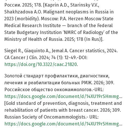
России. 2025; 178. [Kaprin A.D., Starinsky V.V.,
Shakhzadova A.O. Malignant neoplasms in Russia in
2023 (morbidity). Moscow: P.A. Herzen Moscow State
Medical Research Institute — branch of the Federal
State Budgetary Institution ‘NMRC of Radiology’ of the
Ministry of Health of Russia. 2025; 178 (In Rus)].
Siegel R., Giaquinto A., Jemal A. Cancer statistics, 2024.
CA Cancer J Clin. 2024; 74 (1): 12-49.-DOI:
https://doi.org/10.3322/caac.21820
.
Золотой стандарт профилактики, диагностики,
лечения и реабилитации больных РМЖ. 2026; 309.
Российское общество онкомаммологов.-URL:
https://docs.google.com/document/d/14XU19rSHmmg0v8aL9msY9B1uoscVK7WS/edit#heading=h.gjdgxs
[Gold standard of prevention, diagnosis, treatment and
rehabilitation of patients with breast cancer. 2026; 309.
Russian Society of Oncomammologists.- URL:
https://docs.google.com/document/d/14XU19rSHmmg0v8aL9msY9B1uoscVK7WS/edit#heading=h.gjdgxs