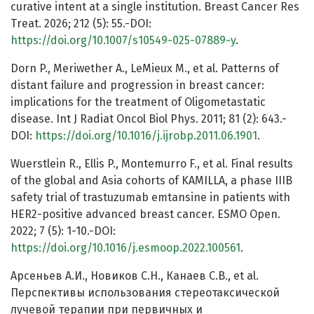
curative intent at a single institution. Breast Cancer Res
Treat. 2026; 212 (5): 55.-DOI:
https://doi.org/10.1007/s10549-025-07889-y
.
Dorn P., Meriwether A., LeMieux M., et al. Patterns of
distant failure and progression in breast cancer:
implications for the treatment of Oligometastatic
disease. Int J Radiat Oncol Biol Phys. 2011; 81 (2): 643.-
DOI:
https://doi.org/10.1016/j.ijrobp.2011.06.1901
.
Wuerstlein R., Ellis P., Montemurro F., et al. Final results
of the global and Asia cohorts of KAMILLA, a phase IIIB
safety trial of trastuzumab emtansine in patients with
HER2-positive advanced breast cancer. ESMO Open.
2022; 7 (5): 1-10.-DOI:
https://doi.org/10.1016/j.esmoop.2022.100561
.
Арсеньев А.И., Новиков С.Н., Канаев С.В., et al.
Перспективы использования стереотаксической
лучевой терапии при первичных и