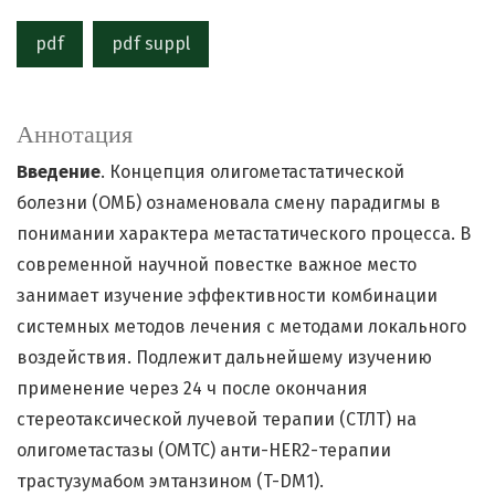
pdf
pdf suppl
Аннотация
Введение
. Концепция олигометастатической
болезни (ОМБ) ознаменовала смену парадигмы в
понимании характера метастатического процесса. В
современной научной повестке важное место
занимает изучение эффективности комбинации
системных методов лечения с методами локального
воздействия. Подлежит дальнейшему изучению
применение через 24 ч после окончания
стереотаксической лучевой терапии (СТЛТ) на
олигометастазы (ОМТС) анти-HER2-терапии
трастузумабом эмтанзином (T-DM1).