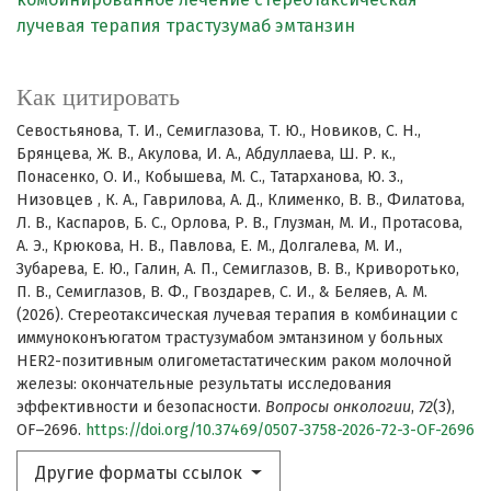
лучевая терапия
трастузумаб эмтанзин
Как цитировать
Севостьянова, Т. И., Семиглазова, Т. Ю., Новиков, С. Н.,
Брянцева, Ж. В., Акулова, И. А., Абдуллаева, Ш. Р. к.,
Понасенко, О. И., Кобышева, М. С., Татарханова, Ю. З.,
Низовцев , К. А., Гаврилова, А. Д., Клименко, В. В., Филатова,
Л. В., Каспаров, Б. С., Орлова, Р. В., Глузман, М. И., Протасова,
А. Э., Крюкова, Н. В., Павлова, Е. М., Долгалева, М. И.,
Зубарева, Е. Ю., Галин, А. П., Семиглазов, В. В., Криворотько,
П. В., Семиглазов, В. Ф., Гвоздарев, С. И., & Беляев, А. М.
(2026). Стереотаксическая лучевая терапия в комбинации с
иммуноконъюгатом трастузумабом эмтанзином у больных
HER2-позитивным олигометастатическим раком молочной
железы: окончательные результаты исследования
эффективности и безопасности.
Вопросы онкологии
,
72
(3),
OF–2696.
https://doi.org/10.37469/0507-3758-2026-72-3-OF-2696
Другие форматы ссылок