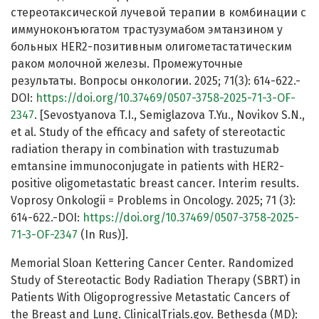
стереотаксической лучевой терапии в комбинации с
иммуноконъюгатом трастузумабом эмтанзином у
больных HER2-позитивным олигометастатическим
раком молочной железы. Промежуточные
результаты. Вопросы онкологии. 2025; 71(3): 614-622.-
DOI:
https://doi.org/10.37469/0507-3758-2025-71-3-OF-
2347
. [Sevostyanova T.I., Semiglazova T.Yu., Novikov S.N.,
et al. Study of the efficacy and safety of stereotactic
radiation therapy in combination with trastuzumab
emtansine immunoconjugate in patients with HER2-
positive oligometastatic breast cancer. Interim results.
Voprosy Onkologii = Problems in Oncology. 2025; 71 (3):
614-622.-DOI:
https://doi.org/10.37469/0507-3758-2025-
71-3-OF-2347
(In Rus)].
Memorial Sloan Kettering Cancer Center. Randomized
Study of Stereotactic Body Radiation Therapy (SBRT) in
Patients With Oligoprogressive Metastatic Cancers of
the Breast and Lung. ClinicalTrials.gov. Bethesda (MD):