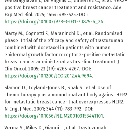
Veeraraghavan J., De Angelis C., Gutierrez C., et al. HER2–
positive breast cancer treatment and resistance. Adv
Exp Med Biol. 2025; 1464: 495-525.-DOI:
https://doi.org/10.1007/978-3-031-70875-6_24
.
Marty M., Cognetti F., Maraninchi D., et al. Randomized
phase II trial of the efficacy and safety of trastuzumab
combined with docetaxel in patients with human
epidermal growth factor receptor 2-positive metastatic
breast cancer administered as first-line treatment. J
Clin Oncol. 2005; 23 (19): 4265-4267.-DOI:
https://doi.org/10.1200/JCO.2012.44.9694
.
Slamon D., Leyland-Jones B., Shak S., et al. Use of
chemotherapy plus a monoclonal antibody against HER2
for metastatic breast cancer that overexpresses HER2.
N Engl J Med. 2001; 344 (11): 783-792.-DOI:
https://doi.org/10.1056/NEJM200103153441101
.
Verma S., Miles D., Gianni L., et al. Trastuzumab