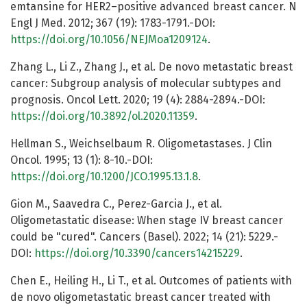
emtansine for HER2–positive advanced breast cancer. N
Engl J Med. 2012; 367 (19): 1783-1791.-DOI:
https://doi.org/10.1056/NEJMoa1209124
.
Zhang L., Li Z., Zhang J., et al. De novo metastatic breast
cancer: Subgroup analysis of molecular subtypes and
prognosis. Oncol Lett. 2020; 19 (4): 2884-2894.-DOI:
https://doi.org/10.3892/ol.2020.11359
.
Hellman S., Weichselbaum R. Oligometastases. J Clin
Oncol. 1995; 13 (1): 8-10.-DOI:
https://doi.org/10.1200/JCO.1995.13.1.8
.
Gion M., Saavedra C., Perez-Garcia J., et al.
Oligometastatic disease: When stage IV breast cancer
could be "cured". Cancers (Basel). 2022; 14 (21): 5229.-
DOI:
https://doi.org/10.3390/cancers14215229
.
Chen E., Heiling H., Li T., et al. Outcomes of patients with
de novo oligometastatic breast cancer treated with