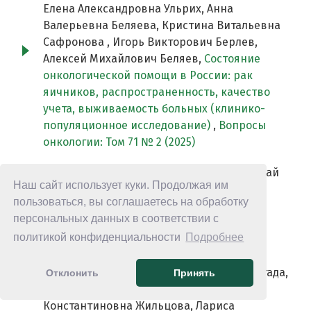
Елена Александровна Ульрих, Анна
Валерьевна Беляева, Кристина Витальевна
Сафронова , Игорь Викторович Берлев,
Алексей Михайлович Беляев,
Состояние
онкологической помощи в России: рак
яичников, распространенность, качество
учета, выживаемость больных (клинико-
популяционное исследование)
,
Вопросы
онкологии: Том 71 № 2 (2025)
Петр Владимирович Криворотько, Николай
Наш сайт использует куки. Продолжая им
Сергеевич Амиров, Анна Сергеевна
пользоваться, вы соглашаетесь на обработку
Артемьева, Екатерина Александровна
персональных данных в соответствии с
Бусько, Тенгиз Тенгизович Табагуа,
политикой конфиденциальности
Подробнее
Александр Сергеевич Емельянов, Сергей
Сергеевич Ерещенко, Роман Сергеевич
Песоцкий, Виктория Владимировна Мортада,
Отклонить
Принять
Константин Юрьевич Зернов, Елена
Константиновна Жильцова, Лариса