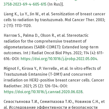
3758-2023-69-4-605-615
(In Rus)].
Liang K., Lu Y., Jin W., et al. Sensitization of breast cancer
cells to radiation by trastuzumab. Mol Cancer Ther. 2003;
2 (11): 1113-1120.
Harrow S., Palma D., Olson R., et al. Stereotactic
radiation for the comprehensive treatment of
oligometastases (SABR-COMET): Extended long-term
outcomes. Int J Radiat Oncol Biol Phys. 2022; 114 (4): 611-
616.-DOI:
https://doi.org/10.1016/j.ijrobp.2022.05.004
.
Mignot F., Kirova Y., P. Verrelle., et al. In vitro effects of
Trastuzumab Emtansine (T-DM1) and concurrent
irradiation on HER2-positive breast cancer cells. Cancer
Radiother. 2021; 25 (2): 126-134.-DOI:
https://doi.org/10.1016/j.canrad.2020.06.028
.
Севостьянова Т.И., Семиглазова Т.Ю., Новиков С.Н., et
al. Исследование эффективности и безопасности