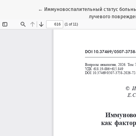
Вернуться к Подробностям о статье
←
Иммуновоспалительный статус больны
лучевого поврежде